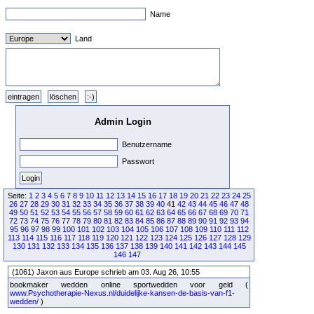
Name
Land
Admin Login
Benutzername
Passwort
Seite:
1
2
3
4
5
6
7
8
9
10
11
12
13
14
15
16
17
18
19
20
21
22
23
24
25
26
27
28
29
30
31
32
33
34
35
36
37
38
39
40
41
42
43
44
45
46
47
48
49
50
51
52
53
54
55
56
57
58
59
60
61
62
63
64
65
66
67
68
69
70
71
72
73
74
75
76
77
78
79
80
81
82
83
84
85
86
87
88
89
90
91
92
93
94
95
96
97
98
99
100
101
102
103
104
105
106
107
108
109
110
111
112
113
114
115
116
117
118
119
120
121
122
123
124
125
126
127
128
129
130
131
132
133
134
135
136
137
138
139
140
141
142
143
144
145
146
147
(1061) Jaxon aus Europe schrieb am 03. Aug 26, 10:55
bookmaker wedden online sportwedden voor geld (
www.Psychotherapie-Nexus.nl/duidelijke-kansen-de-basis-van-f1-
wedden/
)