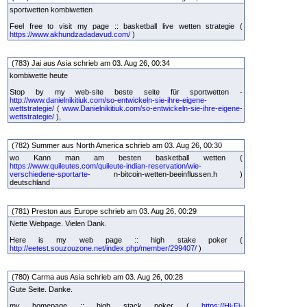
sportwetten kombiwetten
Feel free to visit my page :: basketball live wetten strategie (
https://www.akhundzadadavud.com/
)
(783) Jai aus Asia schrieb am 03. Aug 26, 00:34
kombiwette heute
Stop by my web-site beste seite für sportwetten -
http://www.danielnikitiuk.com/so-entwickeln-sie-ihre-eigene-
wettstrategie/
(
www.Danielnikitiuk.com/so-entwickeln-sie-ihre-eigene-
wettstrategie/
),
(782) Summer aus North America schrieb am 03. Aug 26, 00:30
wo Kann man am besten basketball wetten (
https://www.quileutes.com/quileute-indian-reservation/wie-
verschiedene-sportarte-
n-bitcoin-wetten-beeinflussen.h )
deutschland
(781) Preston aus Europe schrieb am 03. Aug 26, 00:29
Nette Webpage. Vielen Dank.
Here is my web page :: high stake poker (
http://eetest.souzouzone.net/index.php/member/299407/
)
(780) Carma aus Asia schrieb am 03. Aug 26, 00:28
Gute Seite. Danke.
my homepage :: high stack poker (
https://Hi-Fi-