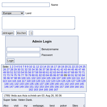
Name
Land
Admin Login
Benutzername
Passwort
Seite:
1
2
3
4
5
6
7
8
9
10
11
12
13
14
15
16
17
18
19
20
21
22
23
24
25
26
27
28
29
30
31
32
33
34
35
36
37
38
39
40
41
42
43
44
45
46
47
48
49
50
51
52
53
54
55
56
57
58
59
60
61
62
63
64
65
66
67
68
69
70
71
72
73
74
75
76
77
78
79
80
81
82
83
84
85
86
87
88
89
90
91
92
93
94
95
96
97
98
99
100
101
102
103
104
105
106
107
108
109
110
111
112
113
114
115
116
117
118
119
120
121
122
123
124
125
126
127
128
129
130
131
132
133
134
135
136
137
138
139
140
141
142
143
144
145
146
147
148
149
150
151
152
153
154
155
156
157
158
159
160
161
162
163
164
165
166
167
(789) Veda aus Asia schrieb am 03. Aug 26, 00:36
Super Seite. Vielen Dank.
Also visit my webpage; best poker Sites (