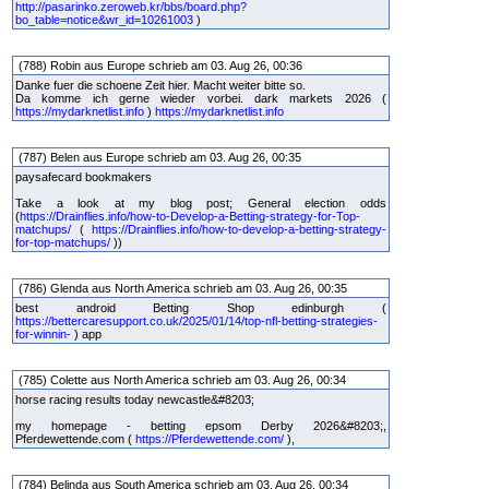
http://pasarinko.zeroweb.kr/bbs/board.php?
bo_table=notice&wr_id=10261003
)
(788) Robin aus Europe schrieb am 03. Aug 26, 00:36
Danke fuer die schoene Zeit hier. Macht weiter bitte so.
Da komme ich gerne wieder vorbei. dark markets 2026 (
https://mydarknetlist.info
)
https://mydarknetlist.info
(787) Belen aus Europe schrieb am 03. Aug 26, 00:35
paysafecard bookmakers
Take a look at my blog post; General election odds
(
https://Drainflies.info/how-to-Develop-a-Betting-strategy-for-Top-
matchups/
(
https://Drainflies.info/how-to-develop-a-betting-strategy-
for-top-matchups/
))
(786) Glenda aus North America schrieb am 03. Aug 26, 00:35
best android Betting Shop edinburgh (
https://bettercaresupport.co.uk/2025/01/14/top-nfl-betting-strategies-
for-winnin-
) app
(785) Colette aus North America schrieb am 03. Aug 26, 00:34
horse racing results today newcastle&#8203;
my homepage - betting epsom Derby 2026&#8203;,
Pferdewettende.com (
https://Pferdewettende.com/
),
(784) Belinda aus South America schrieb am 03. Aug 26, 00:34