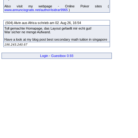
Also visit my webpage - Online Poker sites (
www.annunciogratis.net/author/isidrar9965
)
(504) Alvin aus Africa schrieb am 02. Aug 26, 16:54
Toll gemachte Homapage, das Layout gefaellt mir echt gut!
War sicher ne menge Aufwand.
Have a look at my blog post best secondary math tuition in singapore
196.243.240.67
Login
-
Guestbox 0.93