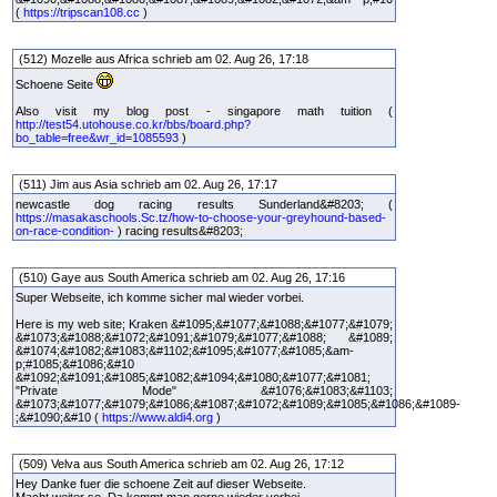
(
https://tripscan108.cc
)
(512) Mozelle aus Africa schrieb am 02. Aug 26, 17:18
Schoene Seite
Also visit my blog post - singapore math tuition (
http://test54.utohouse.co.kr/bbs/board.php?
bo_table=free&wr_id=1085593
)
(511) Jim aus Asia schrieb am 02. Aug 26, 17:17
newcastle dog racing results Sunderland&#8203; (
https://masakaschools.Sc.tz/how-to-choose-your-greyhound-based-
on-race-condition-
) racing results&#8203;
(510) Gaye aus South America schrieb am 02. Aug 26, 17:16
Super Webseite, ich komme sicher mal wieder vorbei.
Here is my web site; Kraken &#1095;&#1077;&#1088;&#1077;&#1079;
&#1073;&#1088;&#1072;&#1091;&#1079;&#1077;&#1088; &#1089;
&#1074;&#1082;&#1083;&#1102;&#1095;&#1077;&#1085;&am-
p;#1085;&#1086;&#10
&#1092;&#1091;&#1085;&#1082;&#1094;&#1080;&#1077;&#1081;
"Private Mode" &#1076;&#1083;&#1103;
&#1073;&#1077;&#1079;&#1086;&#1087;&#1072;&#1089;&#1085;&#1086;&#1089-
;&#1090;&#10 (
https://www.aldi4.org
)
(509) Velva aus South America schrieb am 02. Aug 26, 17:12
Hey Danke fuer die schoene Zeit auf dieser Webseite.
Macht weiter so. Da kommt man gerne wieder vorbei.