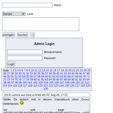
Name
Land
Admin Login
Benutzername
Passwort
Seite:
1
2
3
4
5
6
7
8
9
10
11
12
13
14
15
16
17
18
19
20
21
22
23
24
25
26
27
28
29
30
31
32
33
34
35
36
37
38
39
40
41
42
43
44
45
46
47
48
49
50
51
52
53
54
55
56
57
58
59
60
61
62
63
64
65
66
67
68
69
70
71
72
73
74
75
76
77
78
79
80
81
82
83
84
85
86
87
88
89
90
91
92
93
94
95
96
97
98
99
100
101
102
103
104
105
106
107
108
109
110
111
112
113
114
115
116
117
118
119
120
121
122
123
124
125
126
127
128
129
130
(513) Lanora aus Asia schrieb am 02. Aug 26, 17:22
Wollte Dir einfach mal in diesem Gaestebuch einen Gruss
hinterlassen.
my web page ...
&#1090;&#1088;&#1080;&#1087;&#1089;&#1082;&#1072;&am- p;#10