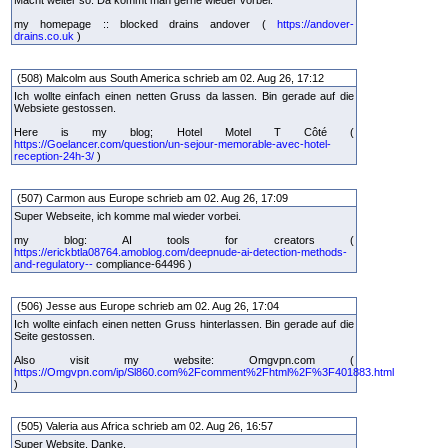
my homepage :: blocked drains andover (
https://andover-
drains.co.uk
)
(508) Malcolm aus South America schrieb am 02. Aug 26, 17:12
Ich wollte einfach einen netten Gruss da lassen. Bin gerade auf die
Websiete gestossen.
Here is my blog; Hotel Motel T Côté (
https://Goelancer.com/question/un-sejour-memorable-avec-hotel-
reception-24h-3/
)
(507) Carmon aus Europe schrieb am 02. Aug 26, 17:09
Super Webseite, ich komme mal wieder vorbei.
my blog: AI tools for creators (
https://erickbtla08764.amoblog.com/deepnude-ai-detection-methods-
and-regulatory--
compliance-64496 )
(506) Jesse aus Europe schrieb am 02. Aug 26, 17:04
Ich wollte einfach einen netten Gruss hinterlassen. Bin gerade auf die
Seite gestossen.
Also visit my website: Omgvpn.com (
https://Omgvpn.com/ip/Sl860.com%2Fcomment%2Fhtml%2F%3F401883.html
)
(505) Valeria aus Africa schrieb am 02. Aug 26, 16:57
Super Website. Danke.