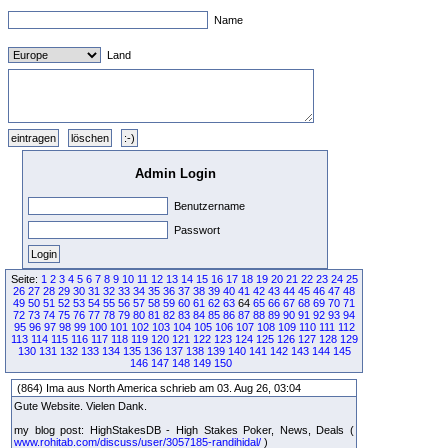
Name
Land
Admin Login
Benutzername
Passwort
Seite:
1
2
3
4
5
6
7
8
9
10
11
12
13
14
15
16
17
18
19
20
21
22
23
24
25
26
27
28
29
30
31
32
33
34
35
36
37
38
39
40
41
42
43
44
45
46
47
48
49
50
51
52
53
54
55
56
57
58
59
60
61
62
63
64
65
66
67
68
69
70
71
72
73
74
75
76
77
78
79
80
81
82
83
84
85
86
87
88
89
90
91
92
93
94
95
96
97
98
99
100
101
102
103
104
105
106
107
108
109
110
111
112
113
114
115
116
117
118
119
120
121
122
123
124
125
126
127
128
129
130
131
132
133
134
135
136
137
138
139
140
141
142
143
144
145
146
147
148
149
150
(864) Ima aus North America schrieb am 03. Aug 26, 03:04
Gute Website. Vielen Dank.
my blog post: HighStakesDB - High Stakes Poker, News, Deals (
www.rohitab.com/discuss/user/3057185-randihidal/
)