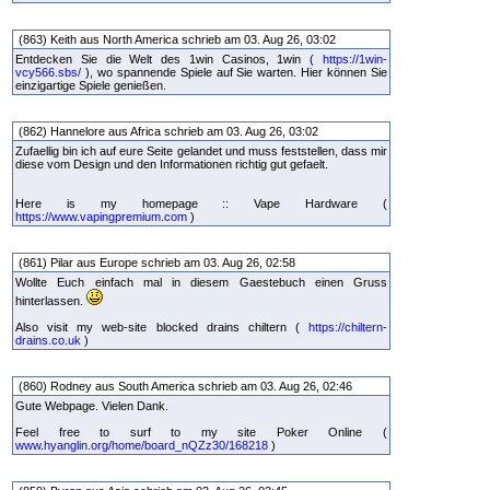
(863) Keith aus North America schrieb am 03. Aug 26, 03:02
Entdecken Sie die Welt des 1win Casinos, 1win (
https://1win-
vcy566.sbs/
), wo spannende Spiele auf Sie warten. Hier können Sie
einzigartige Spiele genießen.
(862) Hannelore aus Africa schrieb am 03. Aug 26, 03:02
Zufaellig bin ich auf eure Seite gelandet und muss feststellen, dass mir
diese vom Design und den Informationen richtig gut gefaelt.
Here is my homepage :: Vape Hardware (
https://www.vapingpremium.com
)
(861) Pilar aus Europe schrieb am 03. Aug 26, 02:58
Wollte Euch einfach mal in diesem Gaestebuch einen Gruss
hinterlassen.
Also visit my web-site blocked drains chiltern (
https://chiltern-
drains.co.uk
)
(860) Rodney aus South America schrieb am 03. Aug 26, 02:46
Gute Webpage. Vielen Dank.
Feel free to surf to my site Poker Online (
www.hyanglin.org/home/board_nQZz30/168218
)