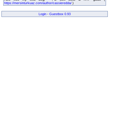
https://mersinturkuaz.com/author/cassieredda/
)
Login
-
Guestbox 0.93