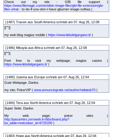
Check out my site - GBI file support (
https://www.filemagic.com/en/disk-image-files/gbi-file-extension/gbi-
files-what--
to-do-if-you-don-t-have-gburner-image-softwa )
(1487) Tracee aus South America schrieb am 07. Aug 26, 12:08
[[""]]
my web blog magius mobile (
https://www.lidodelgargano.it/
)
(1486) Mikayla aus Africa schrieb am 07. Aug 26, 12:08
[[""]]
Feel free to visit my webpage; magius casino (
https://www.lidodelgargano.it/
)
(1485) Joanna aus Europe schrieb am 07. Aug 26, 12:04
Gute Webpage. Danke.
my site; PokerVIP (
www.annunciogratis.net/author/nidiatob70
)
(1484) Tera aus North America schrieb am 07. Aug 26, 12:04
Super Seite. Danke.
My web page; poker sites (
http://pasarinko.zeroweb.kr/bbs/board.php?
bo_table=notice&wr_id=9725330
)
(1483) Hope aus North America schrieb am 07. Aug 26, 12:04