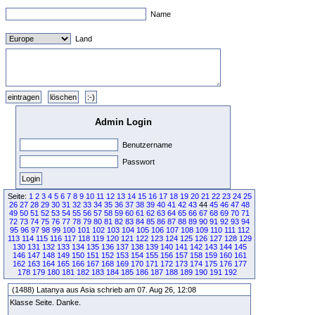
Name
Land
Admin Login
Benutzername
Passwort
Seite:
1
2
3
4
5
6
7
8
9
10
11
12
13
14
15
16
17
18
19
20
21
22
23
24
25
26
27
28
29
30
31
32
33
34
35
36
37
38
39
40
41
42
43
44
45
46
47
48
49
50
51
52
53
54
55
56
57
58
59
60
61
62
63
64
65
66
67
68
69
70
71
72
73
74
75
76
77
78
79
80
81
82
83
84
85
86
87
88
89
90
91
92
93
94
95
96
97
98
99
100
101
102
103
104
105
106
107
108
109
110
111
112
113
114
115
116
117
118
119
120
121
122
123
124
125
126
127
128
129
130
131
132
133
134
135
136
137
138
139
140
141
142
143
144
145
146
147
148
149
150
151
152
153
154
155
156
157
158
159
160
161
162
163
164
165
166
167
168
169
170
171
172
173
174
175
176
177
178
179
180
181
182
183
184
185
186
187
188
189
190
191
192
(1488) Latanya aus Asia schrieb am 07. Aug 26, 12:08
Klasse Seite. Danke.