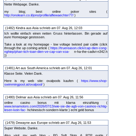
Nette Webpage. Danke.
my blog; best online poker sites (
http://onolearn.co.il/jono/profile/alfiewaechter77/
)
(1482) Kindra aus Asia schrieb am 07. Aug 26, 12:03
Ich wollte einfach einen netten Gruss hinterlassen. Bin gerade auf
eure Homepage gestossen.
Take a look at my homepage - low voltage twisted pair cable (click
through the up coming article (
https://truereason.click/cap-dien-cong-
nghiep/phan-tich-toan-dien-ve-cap-van-xoa-
n-ha-the-cadivi-n342.h
))
(1481) Art aus South America schrieb am 07. Aug 26, 12:01
Klasse Seite. Vielen Dank.
Here is my web site: ovalpools kaufen (
https://www.shop-
swimmingpool.at/ovalpool/
)
(1480) Delmar aus Asia schrieb am 07. Aug 26, 11:56
online casino bonus mit klarna einzahlung (
www.tenamotors.com/2026/07/13/wie-sie-die-agb-von-casinos-richtig-
lesen-kein-fac-
hchinesisch-sondern-klarte ) echt geld bonus
(1479) Dewayne aus Europe schrieb am 07. Aug 26, 11:53
Super Website. Danke.
Also visit my web blog - PG Soft Slots & RTP guide (