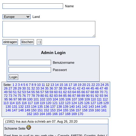
Name
Land
Admin Login
Benutzername
Passwort
Seite:
1
2
3
4
5
6
7
8
9
10
11
12
13
14
15
16
17
18
19
20
21
22
23
24
25
26
27
28
29
30
31
32
33
34
35
36
37
38
39
40
41
42
43
44
45
46
47
48
49
50
51
52
53
54
55
56
57
58
59
60
61
62
63
64
65
66
67
68
69
70
71
72
73
74
75
76
77
78
79
80
81
82
83
84
85
86
87
88
89
90
91
92
93
94
95
96
97
98
99
100
101
102
103
104
105
106
107
108
109
110
111
112
113
114
115
116
117
118
119
120
121
122
123
124
125
126
127
128
129
130
131
132
133
134
135
136
137
138
139
140
141
142
143
144
145
146
147
148
149
150
151
152
153
154
155
156
157
158
159
160
161
162
163
164
165
166
167
168
169
170
(1582) Ina aus Asia schrieb am 07. Aug 26, 20:20
Schoene Seite
Feel free to surf to my web site - Canada &#8226; Graphic Artist (