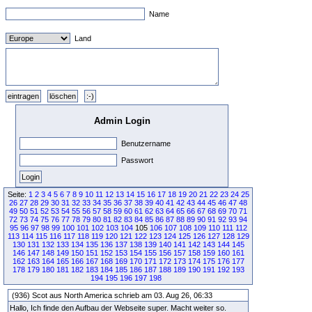
Name
Land
Admin Login
Benutzername
Passwort
Seite:
1
2
3
4
5
6
7
8
9
10
11
12
13
14
15
16
17
18
19
20
21
22
23
24
25
26
27
28
29
30
31
32
33
34
35
36
37
38
39
40
41
42
43
44
45
46
47
48
49
50
51
52
53
54
55
56
57
58
59
60
61
62
63
64
65
66
67
68
69
70
71
72
73
74
75
76
77
78
79
80
81
82
83
84
85
86
87
88
89
90
91
92
93
94
95
96
97
98
99
100
101
102
103
104
105
106
107
108
109
110
111
112
113
114
115
116
117
118
119
120
121
122
123
124
125
126
127
128
129
130
131
132
133
134
135
136
137
138
139
140
141
142
143
144
145
146
147
148
149
150
151
152
153
154
155
156
157
158
159
160
161
162
163
164
165
166
167
168
169
170
171
172
173
174
175
176
177
178
179
180
181
182
183
184
185
186
187
188
189
190
191
192
193
194
195
196
197
198
(936) Scot aus North America schrieb am 03. Aug 26, 06:33
Hallo, Ich finde den Aufbau der Webseite super. Macht weiter so.