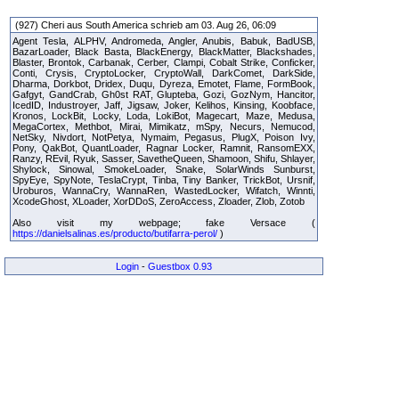
(927) Cheri aus South America schrieb am 03. Aug 26, 06:09
Agent Tesla, ALPHV, Andromeda, Angler, Anubis, Babuk, BadUSB,
BazarLoader, Black Basta, BlackEnergy, BlackMatter, Blackshades,
Blaster, Brontok, Carbanak, Cerber, Clampi, Cobalt Strike, Conficker,
Conti, Crysis, CryptoLocker, CryptoWall, DarkComet, DarkSide,
Dharma, Dorkbot, Dridex, Duqu, Dyreza, Emotet, Flame, FormBook,
Gafgyt, GandCrab, Gh0st RAT, Glupteba, Gozi, GozNym, Hancitor,
IcedID, Industroyer, Jaff, Jigsaw, Joker, Kelihos, Kinsing, Koobface,
Kronos, LockBit, Locky, Loda, LokiBot, Magecart, Maze, Medusa,
MegaCortex, Methbot, Mirai, Mimikatz, mSpy, Necurs, Nemucod,
NetSky, Nivdort, NotPetya, Nymaim, Pegasus, PlugX, Poison Ivy,
Pony, QakBot, QuantLoader, Ragnar Locker, Ramnit, RansomEXX,
Ranzy, REvil, Ryuk, Sasser, SavetheQueen, Shamoon, Shifu, Shlayer,
Shylock, Sinowal, SmokeLoader, Snake, SolarWinds Sunburst,
SpyEye, SpyNote, TeslaCrypt, Tinba, Tiny Banker, TrickBot, Ursnif,
Uroburos, WannaCry, WannaRen, WastedLocker, Wifatch, Winnti,
XcodeGhost, XLoader, XorDDoS, ZeroAccess, Zloader, Zlob, Zotob
Also visit my webpage; fake Versace (
https://danielsalinas.es/producto/butifarra-perol/
)
Login
-
Guestbox 0.93