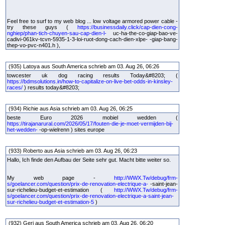
Feel free to surf to my web blog ... low voltage armored power cable -
try these guys (
https://businessdaily.click/cap-dien-cong-
nghiep/phan-tich-chuyen-sau-cap-dien-l-
uc-ha-the-co-giap-bao-ve-
cadivi-061kv-tcvn-5935-1-3-loi-ruot-dong-cach-dien-xlpe- -giap-bang-
thep-vo-pvc-n401.h ),
(935) Latoya aus South America schrieb am 03. Aug 26, 06:26
towcester uk dog racing results Today&#8203; (
https://bdmsolutions.in/how-to-capitalize-on-live-bet-odds-in-kinsley-
races/
) results today&#8203;
(934) Richie aus Asia schrieb am 03. Aug 26, 06:25
beste Euro 2026 mobiel wedden (
https://tirajanarural.com/2026/05/17/fouten-die-je-moet-vermijden-bij-
het-wedden-
-op-wielrenn ) sites europe
(933) Roberto aus Asia schrieb am 03. Aug 26, 06:23
Hallo, Ich finde den Aufbau der Seite sehr gut. Macht bitte weiter so.
My web page -
http://WWX.Tw/debug/frm-
s/goelancer.com/question/prix-de-renovation-electrique-a-
-saint-jean-
sur-richelieu-budget-et-estimation (
http://WWX.Tw/debug/frm-
s/goelancer.com/question/prix-de-renovation-electrique-a-saint-jean-
sur-richelieu-budget-et-estimation-5
)
(932) Geri aus South America schrieb am 03. Aug 26, 06:20