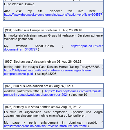
Gute Website. Danke.
Also visit my site: discover this info here (
https://www.theunwoke.com/forum/index.php?action=profile;u=604537
)
(931) Steffen aus Europe schrieb am 03. Aug 26, 06:18
Ich wollte einfach einen netten Gruss hinterlassen. Bin eben auf eure
Websiete gestossen.
My website KopaC.Co.kR (
http://Kopac.co.kr/xe/?
document_srl=3480727
)
(930) Siobhan aus Africa schrieb am 03. Aug 26, 06:15
betting odds for today's Fast Results Horse Racing Today&#8203; (
https://Sallytrautner.com/how-to-bet-on-horse-racing-online-a-
comprehensive-guid-
) racing&#8203;
(929) Bud aus Asia schrieb am 03. Aug 26, 06:14
wedden platformen 2026 (
https://Divireadythemes.com/wat-zijn-de-
trends-in-voetbalweddenschappen-voor-202-
) sites top 10
(928) Brittany aus Africa schrieb am 03. Aug 26, 06:12
Es wird im Allgemeinen nicht empfohlen, Ephedrin und Viagra
zusammen einzunehmen, ohne einen Arzt zu konsultieren.
My page - penis enlargement in domincan republic (
https://meneercasino.com/slot-reviews/starburst-xxxtreme
)