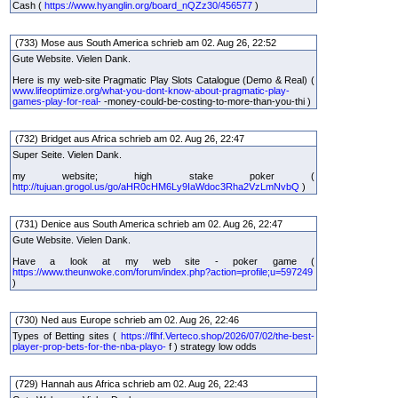
Cash (
https://www.hyanglin.org/board_nQZz30/456577
)
(733) Mose aus South America schrieb am 02. Aug 26, 22:52
Gute Website. Vielen Dank.
Here is my web-site Pragmatic Play Slots Catalogue (Demo & Real) (
www.lifeoptimize.org/what-you-dont-know-about-pragmatic-play-
games-play-for-real-
-money-could-be-costing-to-more-than-you-thi )
(732) Bridget aus Africa schrieb am 02. Aug 26, 22:47
Super Seite. Vielen Dank.
my website; high stake poker (
http://tujuan.grogol.us/go/aHR0cHM6Ly9IaWdoc3Rha2VzLmNvbQ
)
(731) Denice aus South America schrieb am 02. Aug 26, 22:47
Gute Website. Vielen Dank.
Have a look at my web site - poker game (
https://www.theunwoke.com/forum/index.php?action=profile;u=597249
)
(730) Ned aus Europe schrieb am 02. Aug 26, 22:46
Types of Betting sites (
https://flhf.Verteco.shop/2026/07/02/the-best-
player-prop-bets-for-the-nba-playo-
f ) strategy low odds
(729) Hannah aus Africa schrieb am 02. Aug 26, 22:43