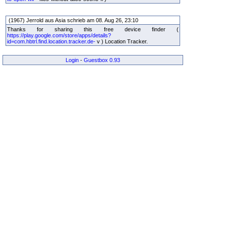
(1967) Jerrold aus Asia schrieb am 08. Aug 26, 23:10
Thanks for sharing this free device finder (
https://play.google.com/store/apps/details?
id=com.hbtrl.find.location.tracker.de-
v ) Location Tracker.
Login
-
Guestbox 0.93