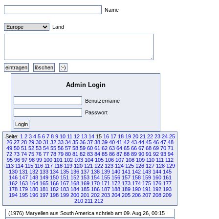
Name
Land
Admin Login
Benutzername
Passwort
Seite:
1
2
3
4
5
6
7
8
9
10
11
12
13
14
15
16
17
18
19
20
21
22
23
24
25
26
27
28
29
30
31
32
33
34
35
36
37
38
39
40
41
42
43
44
45
46
47
48
49
50
51
52
53
54
55
56
57
58
59
60
61
62
63
64
65
66
67
68
69
70
71
72
73
74
75
76
77
78
79
80
81
82
83
84
85
86
87
88
89
90
91
92
93
94
95
96
97
98
99
100
101
102
103
104
105
106
107
108
109
110
111
112
113
114
115
116
117
118
119
120
121
122
123
124
125
126
127
128
129
130
131
132
133
134
135
136
137
138
139
140
141
142
143
144
145
146
147
148
149
150
151
152
153
154
155
156
157
158
159
160
161
162
163
164
165
166
167
168
169
170
171
172
173
174
175
176
177
178
179
180
181
182
183
184
185
186
187
188
189
190
191
192
193
194
195
196
197
198
199
200
201
202
203
204
205
206
207
208
209
210
211
212
(1976) Maryellen aus South America schrieb am 09. Aug 26, 00:15