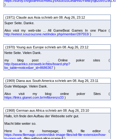
https://suroy.cn/go/aHR0cHM6Ly9Xd3cuSGlnaHN0YWtlcy5jb20vcG9rZXI
)
(1971) Claude aus Asia schrieb am 08. Aug 26, 23:12
Super Seite. Danke.
Also visit my web-site ... All GameBeat Games In one Place (
http://eetest.souzouzone.net/index.php/member/287553/
)
(1970) Young aus Europe schrieb am 08. Aug 26, 23:12
Nette Seite. Vielen Dank.
my blog post ... Online poker sites (
http://pasarinko.zeroweb.kr/bbs/board.php?
bo_table=notice&wr_id=8686367
)
(1969) Diana aus South America schrieb am 08. Aug 26, 23:11
Gute Webpage. Vielen Dank.
Also visit my blog: online poker Sites (
https://links.gtanet.com.br/mftlorenzo33
)
(1968) German aus Africa schrieb am 08. Aug 26, 23:10
Hallo, Ich finde den Aufbau der Webseite sehr gut.
Macht bitte weiter so.
Here is my homepage; WIL file editor (
https://www.filemagic.com/en/disk-image-files/wil-file-extension/how-
to-open-wil-
-files-without-alice-scene-fi )