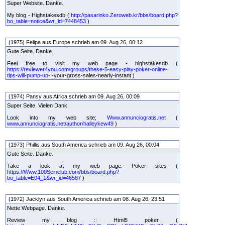
Super Website. Danke.
My blog - Highstakesdb (
http://pasarinko.Zeroweb.kr/bbs/board.php?
bo_table=notice&wr_id=7448453
)
(1975) Felipa aus Europe schrieb am 09. Aug 26, 00:12
Gute Seite. Danke.
Feel free to visit my web page - highstakesdb (
https://reviewer4you.com/groups/these-5-easy-play-poker-online-
tips-will-pump-up-
-your-gross-sales-nearly-instant )
(1974) Pansy aus Africa schrieb am 09. Aug 26, 00:09
Super Seite. Vielen Dank.
Look into my web site;
Www.annunciogratis.net
(
www.annunciogratis.net/author/halleykew49
)
(1973) Phillis aus South America schrieb am 09. Aug 26, 00:04
Gute Seite. Danke.
Take a look at my web page: Poker sites (
https://Www.100Seinclub.com/bbs/board.php?
bo_table=E04_1&wr_id=46587
)
(1972) Jacklyn aus South America schrieb am 08. Aug 26, 23:51
Nette Webpage. Danke.
Review my blog :: Html5 poker (