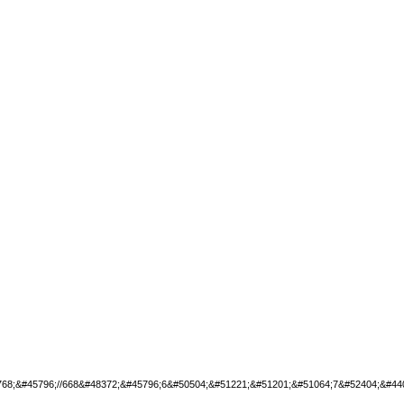
68;&#45796;//668&#48372;&#45796;6&#50504;&#51221;&#51201;&#51064;7&#52404;&#44