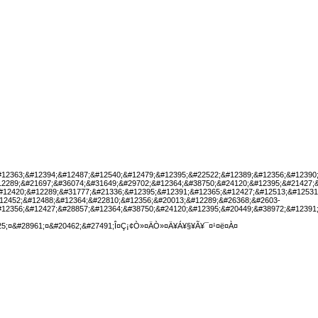
#12363;&#12394;&#12487;&#12540;&#12479;&#12395;&#22522;&#12389;&#12356;&#12390
12289;&#21697;&#36074;&#31649;&#29702;&#12364;&#38750;&#24120;&#12395;&#21427;
#12420;&#12289;&#31777;&#21336;&#12395;&#12391;&#12365;&#12427;&#12513;&#12531
12452;&#12488;&#12364;&#22810;&#12356;&#20013;&#12289;&#26368;&#2603-
#12356;&#12427;&#28857;&#12364;&#38750;&#24120;&#12395;&#20449;&#38972;&#12391
525;¤&#28961;¤&#20462;&#27491;Î¤Ç¡¢Ò»¤ÄÒ»¤Ä¥Á¥§¥Ã¥¯¤¹¤ë¤À¤