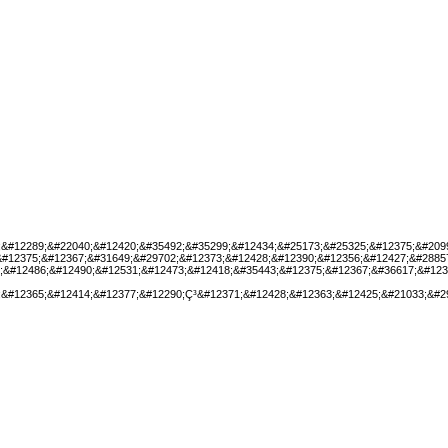
;&#12289;&#22040;&#12420;&#35492;&#35299;&#12434;&#25173;&#25325;&#12375;&#209
&#12375;&#12367;&#31649;&#29702;&#12373;&#12428;&#12390;&#12356;&#12427;&#2885
;&#12486;&#12490;&#12531;&#12473;&#12418;&#35443;&#12375;&#12367;&#36617;&#123
;&#12365;&#12414;&#12377;&#12290;Ç³&#12371;&#12428;&#12363;&#12425;&#21033;&#2