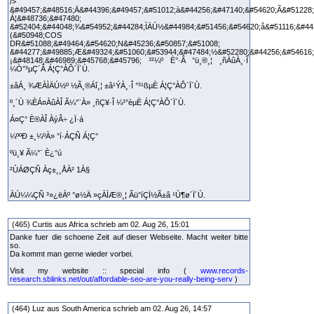
/>
&#49457;&#48516;Ä&#44396;&#49457;&#51012;à&#44256;&#47140;&#54620;Ã&#51228;
Á¦&#48736;&#47480;
&#52404;&#44048;¾&#54952;&#44284;ÌÄÚ½&#44984;&#51456;&#54620;å&#51116;&#44
(&#50948;COS
DR&#51088;&#49464;&#54620;N&#45236;&#50857;&#51008;
&#44277;&#49885;Æ&#49324;&#51060;&#53944;&#47484;½&#52280;&#44256;&#54616;
¡&#48148;&#46989;&#45768;&#45796; ³²¼º È°·Â °ü¸®¸¦ ¸ñÀûÀ¸·Î
¼Ò°³µÇ´Â Á¦Ç°ÀÔ´Ï´Ù.
±âÁ¸ ¾ÆÀÌÄÚ½º ½Ã¸®Áî¸¦ ±â¹ÝÀ¸·Î °³¹ßµÈ Á¦Ç°ÀÔ´Ï´Ù.
º¸´Ù ¾ÈÁ¤ÀûÀÎ Ã¼°¨À» ¸ñÇ¥·Î ¼³°èµÈ Á¦Ç°ÀÔ´Ï´Ù.
Á¤Ç° È®ÀÎ ÀýÂ÷ ¿Ï·á
¼ººÐ ±¸¼ºÀ» °í·ÁÇÑ Á¦Ç°
ºü¸¥ Ã¼°¨ È¿°ú
²ÙÁØÇÑ Àç±¸¸ÅÀ² 1À§
ÀÚ¼¼ÇÑ ³»¿ëÀº °ø½Ä »çÀÌÆ®¸¦ Âü°íÇÏ½Ã±â ¹Ù¶ø´Ï´Ù.
(465) Curtis aus Africa schrieb am 02. Aug 26, 15:01
Danke fuer die schoene Zeit auf dieser Webseite. Macht weiter bitte
so.
Da kommt man gerne wieder vorbei.
Visit my website :: special info (
www.records-
research.sblinks.net/out/affordable-seo-are-you-really-being-serv
)
(464) Luz aus South America schrieb am 02. Aug 26, 14:57