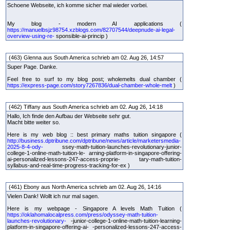
Schoene Webseite, ich komme sicher mal wieder vorbei.
My blog - modern AI applications (
https://manuelbsjz98754.xzblogs.com/82707544/deepnude-ai-legal-
overview-using-re-
sponsible-ai-princip )
(463) Glenna aus South America schrieb am 02. Aug 26, 14:57
Super Page. Danke.
Feel free to surf to my blog post; wholemelts dual chamber (
https://express-page.com/story7267836/dual-chamber-whole-melt
)
(462) Tiffany aus South America schrieb am 02. Aug 26, 14:18
Hallo, Ich finde den Aufbau der Webseite sehr gut.
Macht bitte weiter so.
Here is my web blog :: best primary maths tuition singapore (
http://business.dptribune.com/dptribune/news/article/marketersmedia-
2025-8-4-ody-
ssey-math-tuition-launches-revolutionary-junior-
college-1-online-math-tuition-le- arning-platform-in-singapore-offering-
ai-personalized-lessons-247-access-proprie- tary-math-tuition-
syllabus-and-real-time-progress-tracking-for-ex )
(461) Ebony aus North America schrieb am 02. Aug 26, 14:16
Vielen Dank! Wollt ich nur mal sagen.
Here is my webpage - Singapore A levels Math Tuition (
https://oklahomalocalpress.com/press/odyssey-math-tuition-
launches-revolutionary-
-junior-college-1-online-math-tuition-learning-
platform-in-singapore-offering-ai- -personalized-lessons-247-access-