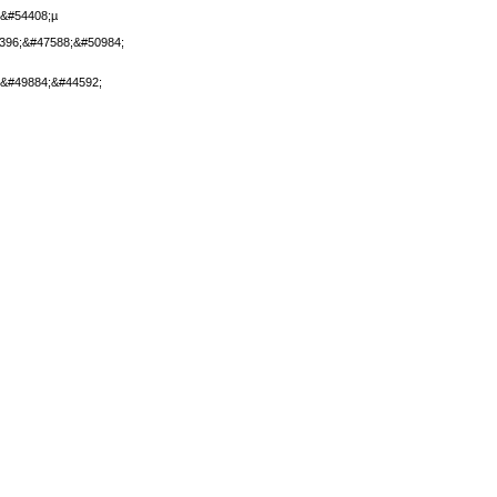
&#54408;µ
396;&#47588;&#50984;
&#49884;&#44592;