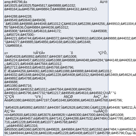
amp;#45796;&s Àü¹®
&#10025;&#10025;¶&#45817;&#49888;&#51032;
&#48164;à±&#45796;&#49884;Ô&#46888;&#44161;&#44172;Ù.
&#44288;&#44228;
&#49549;&#50640;&#49436;
´&#51088;&#49888;&#44048;&#51012;Ç&#46104;&#52286;&#44256;,&#49910;&#51004;
¶ß°Ì&#44536;Ô&#49884;&#44036;&#51012;
&#45908;°&#44053;&#54616;&#44172; ¼&#45908;
¿&#50724;&#47000;­
&#44221;&#54744;&#54644;&#48372;&#44256;°&#49910;&#51004;&#49888;&#44032;&#
°í&#44277;&#49885;Í&#54856;&#54168;&#51060;&#51648;
´Ù&#8658;é.
±× ½Ã°£À» ´õ °­ÇÏ°Ô,
´õ&#54028;&#50892;&#50557;&#44397;&#51008;
&#45224;&#49457;&#51032;è&#51088;&#49888;&#44048;&#44284;°&#44148;&#44053;&
¿&#51221;&#54408;&#47564;&#51012;
&#52712;&#44553;&#54633;&#45768;&#45796;
È¨Æä&#44256;&#44061;&#51060;ö&#51088;&#49888;&#44048;&#51012;
&#44032;&#51648;&#44256;p&#51228;&#54408;&#51012;/&#49440;&#53469;&#54624;a
&#49892;&#54788;&#54624;
&#49688;
&#51080;&#45716;
¿&#44592;&#48152;&#51012;±&#47564;&#46308;&#44256;
&#49910;&#45796;&#47732;º&#51217;&#49549;&#54616;&#44592;Ú½Å°¨°ú
°Ç°­ÇÑ °ü°è¸¦ À§ÇØ Á¤Ç°¸¸À»
Ãë&#51080;&#46020;&#47197;Õ&#51648;&#50896;&#54633;&#45768;&#45796;
°&#54028;&#50892;&#50557;&#44397;Ì&#52628;&#52380;Ú&#51228;&#54408;°&#8211;
Á¦Ç°À» ¼±ÅÃÇÒ
»ó»&#50500;&#51060;&#53076;&#49828;¼&#46300;&#47000;&#44260;&#51008;
´&#45224;&#49457;é&#54876;&#47141;Ç&#44288;&#47532;&#47484;Ò&#47785;&#5120
716;±&#51228;&#54408;&#51077;&#45768;&#457
¸¸µé&#44592;&#51316;
&#50500;&#51060;&#53076;&#49828;¸&#49884;&#47532;&#51592;&#47484;¼&#44592;&
96;1&#49444;&#44228;&#46108;m&#51228;&#54408;&#51077;&#45768;&#45796;Öµµ·Ï&