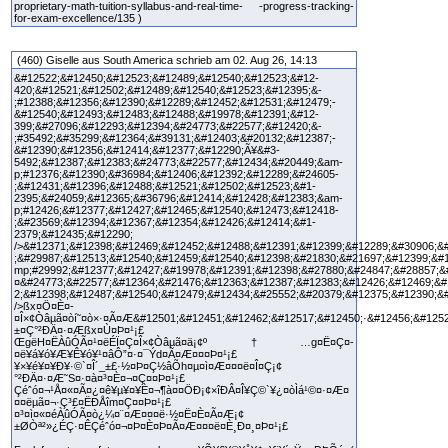
proprietary-math-tuition-syllabus-and-real-time- -progress-tracking-
for-exam-excellence/135 )
(460) Giselle aus South America schrieb am 02. Aug 26, 14:13
&#12522;&#12450;&#12523;&#12489;&#12540;&#12523;&#12-
420;&#12521;&#12502;&#12489;&#12540;&#12523;&#12395;&-
;#12388;&#12356;&#12390;&#12289;&#12452;&#12531;&#12479;-
&#12540;&#12493;&#12483;&#12488;&#19978;&#12391;&#12-
399;&#27096;&#12293;&#12394;&#24773;&#22577;&#12420;&-
;#35492;&#35299;&#12364;&#39131;&#12403;&#20132;&#12387;-
&#12390;&#12356;&#12414;&#12377;&#12290;Ã¥&#3-
5492;&#12387;&#12383;&#24773;&#22577;&#12434;&#20449;&am-
p;#12376;&#12390;&#36984;&#12406;&#12392;&#12289;&#24605-
;&#12431;&#12396;&#12488;&#12521;&#12502;&#12523;&#1-
2395;&#24059;&#12365;&#36796;&#12414;&#12428;&#12383;&am-
p;#12426;&#12377;&#12427;&#12465;&#12540;&#12473;&#12418-
;&#23569;&#12394;&#12367;&#12354;&#12426;&#12414;&#1-
2379;&#12435;&#12290;
/>&#12371;&#12398;&#12469;&#12452;&#12488;&#12391;&#12399;&#12289;&#30906;&
;&#29987;&#12513;&#12540;&#12459;&#12540;&#12398;&#21830;&#21697;&#12399;&#
mp;#29992;&#12377;&#12427;&#19978;&#12391;&#12398;&#27880;&#24847;&#28857;&
¤&#24773;&#22577;&#12364;&#21476;&#12363;&#12387;&#12383;&#12426;&#12469;&#
2;&#12398;&#12487;&#12540;&#12479;&#12434;&#25552;&#20379;&#12375;&#12390;&
/>ßx¤Ö¤È¤­
¤Î×¢Òâµã¤òí˜¤ò×·¤Ã¤Æ&#12501;&#12451;&#12462;&#12517;&#12450;·&#12456;&#12
±¤Ç°²ÐÄ¤·¤Æßx¤Ù¤Þ¤¹¡£
ŒgëH¤ËÀûÓÃ¤¹¤ëÉÏ¤Ç¤Î×¢Òâµã¤ä¡¢º†…g¤Ë¤Ç¤­
¤ë¥á¥ó¥Æ¥Ê¥ó¥¹¤âÔ”¤·¤¯Ýd¤Ã¤Æ¤¤¤Þ¤¹¡£
¥×¥é¥¤¥Ð¥·©`¤Î´_±£·½¤Þ¤Ç½âÕh¤µ¤ì¤Æ¤¤¤ë¤Î¤Ç¡¢
°²ÐÄ¤·¤Æ˜S¤·¤à¤³¤È¤¬¤Ç¤­¤Þ¤¹¡£
Çéˆó¤¬¹Å¤«¤Ã¤¿¤ê¥µ¥¤¥È¤¬¶à¤¤ÖÐ¡¢×îÐÂ¤Î¥Ç©`¥¿¤òÌá¹©¤·¤Æ¤
¤¤ëµã¤¬·Ç³£¤ËÐÅîm¤Ç¤­¤Þ¤¹¡£
¤³¤ì¤«¤éÀûÓÃ¤ò¿¼¤¨¤Æ¤¤¤ë·½¤Ë¤È¤Ã¤Æ¡¢
±ØÒª²»¿ÉÇ·¤ÊÇéˆó¤¬¤Þ¤È¤Þ¤Ã¤Æ¤¤¤ë¤È¸Ð¤¸¤Þ¤¹¡£