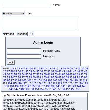
Name
Land
Admin Login
Benutzername
Passwort
Seite:
1
2
3
4
5
6
7
8
9
10
11
12
13
14
15
16
17
18
19
20
21
22
23
24
25
26
27
28
29
30
31
32
33
34
35
36
37
38
39
40
41
42
43
44
45
46
47
48
49
50
51
52
53
54
55
56
57
58
59
60
61
62
63
64
65
66
67
68
69
70
71
72
73
74
75
76
77
78
79
80
81
82
83
84
85
86
87
88
89
90
91
92
93
94
95
96
97
98
99
100
101
102
103
104
105
106
107
108
109
110
111
112
113
114
115
116
117
118
119
120
121
122
123
124
125
126
127
128
129
130
131
132
133
134
135
136
137
138
139
140
141
142
143
144
145
146
147
148
149
150
151
152
153
154
155
156
157
158
159
(466) Mamie aus Europe schrieb am 02. Aug 26, 15:06
&#50504;&#45397;&#54616;&#49464;&#50836;Ï¼&#-
54028;&#50892;&#50557;&#44397;&#51008;Æ&#45224;&#4-
9457;&#44148;&#44053;à&#51204;&#47928;À&#50728-
;&#46972;&#51064;²&#50557;&#44397;&#51077;&#45768;&-