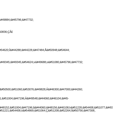
&#49884;&#45796;&#47732;
50836;ÇÃ£
#54620;Í&#44288;&#44228;&#47484;Å&#50948;&#54644;
&#49345;&#49345;&#54624;s&#49688;o&#51080;&#45796;&#47732;
À&#50500;&#51060;&#53076;&#49828;Á&#46300;&#47000;&#44260;
1;&#51004;&#47196;À&#49548;&#44060;&#46104;&#45-
#48152;&#51004;&#47196;â&#44060;&#48156;&#46108;h&#51228;&#54408;&#51077;&#457
#51221;&#54408;ö&#54869;&#51064;Ç&#51208;&#52264;Ï&#50756;&#47308;.