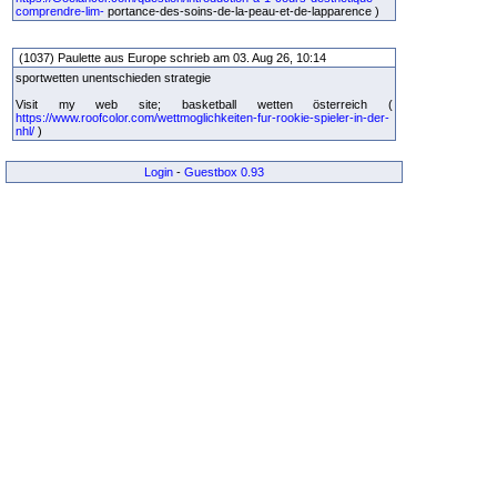
comprendre-lim-
portance-des-soins-de-la-peau-et-de-lapparence )
(1037) Paulette aus Europe schrieb am 03. Aug 26, 10:14
sportwetten unentschieden strategie
Visit my web site; basketball wetten österreich (
https://www.roofcolor.com/wettmoglichkeiten-fur-rookie-spieler-in-der-
nhl/
)
Login
-
Guestbox 0.93