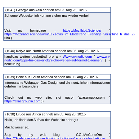
(1041) Georgia aus Asia schrieb am 03. Aug 26, 10:16
Schoene Webseite, ich komme sicher mal wieder vorbei.
Visit my homepage ::
https://Mozillabd.Science/
(
https://Mozillabd.science/wiki/Ecksofas_im_Modetrend_Trendige_Vorschlge_fr_das_Z-
uha )
(1040) Kellye aus North America schrieb am 03. Aug 26, 10:16
handicap wetten basketball pro a -
Www.gn-nodig.com
(
www.gn-
nodig.com/tipps-fur-das-erfolgreiche-wetten-auf-formel-1-rennen/
) -
bedeutung
(1039) Bebe aus South America schrieb am 03. Aug 26, 10:16
Interessante Webpage. Das Design und die nuetzlichen Informationen
gefallen mir besonders.
Check out my web site: slot gacor (atlasgroupla.com (
https://atlasgroupla.com
))
(1038) Bruce aus Africa schrieb am 03. Aug 26, 10:15
Hallo, Ich finde den Aufbau der Webseite sehr gut.
Macht weiter so.
Stop by my web blog ... GOelAnCer.cOm (
https://Goelancer.com/question/introduction-a-1-cours-desthetique-