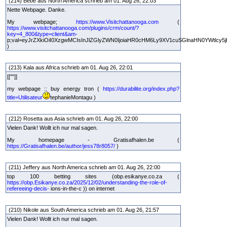
(214) Bebe aus North America schrieb am 01. Aug 26, 22:03
Nette Webpage. Danke.
My webpage;
https://www.Visitchattanooga.com
(
https://www.visitchattanooga.com/plugins/crm/count/?
key=4_800&type=client&am-
p;val=eyJrZXkiOiI0XzgwMCIsInJlZGlyZWN0IjoiaHR0cHM6Ly9XV1cuSGlnaHN0YWtlcy5j
)
(213) Kala aus Africa schrieb am 01. Aug 26, 22:01
[[""]]
my webpage :: buy energy tron (
https://durabilite.org/index.php?
title=Utilisateur
tephanieMontagu )
(212) Rosetta aus Asia schrieb am 01. Aug 26, 22:00
Vielen Dank! Wollt ich nur mal sagen.
My homepage - Gratisafhalen.be (
https://Gratisafhalen.be/author/jess78r8057/
)
(211) Jeffery aus North America schrieb am 01. Aug 26, 22:00
top 100 betting sites (obp.esikanye.co.za (
https://obp.Esikanye.co.za/2025/12/02/understanding-the-role-of-
refereeing-decis-
ions-in-the-c )) on internet
(210) Nikole aus South America schrieb am 01. Aug 26, 21:57
Vielen Dank! Wollt ich nur mal sagen.