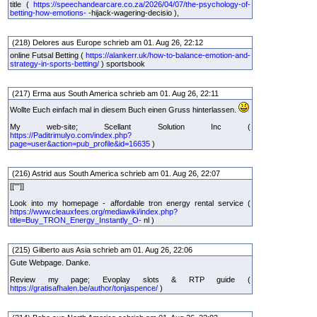
title (
https://speechandearcare.co.za/2026/04/07/the-psychology-of-
betting-how-emotions-
-hijack-wagering-decisio ),
(218) Delores aus Europe schrieb am 01. Aug 26, 22:12
online Futsal Betting (
https://alankerr.uk/how-to-balance-emotion-and-
strategy-in-sports-betting/
) sportsbook
(217) Erma aus South America schrieb am 01. Aug 26, 22:11
Wollte Euch einfach mal in diesem Buch einen Gruss hinterlassen.
My web-site; Scellant Solution Inc (
https://Paditrimulyo.com/index.php?
page=user&action=pub_profile&id=16635
)
(216) Astrid aus South America schrieb am 01. Aug 26, 22:07
[[""]]
Look into my homepage - affordable tron energy rental service (
https://www.cleauxfees.org/mediawiki/index.php?
title=Buy_TRON_Energy_Instantly_O-
nl )
(215) Gilberto aus Asia schrieb am 01. Aug 26, 22:06
Gute Webpage. Danke.
Review my page; Evoplay slots & RTP guide (
https://gratisafhalen.be/author/tonjaspence/
)