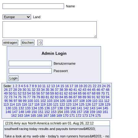
Name
Land
Admin Login
Benutzername
Passwort
Seite:
1
2
3
4
5
6
7
8
9
10
11
12
13
14
15
16
17
18
19
20
21
22
23
24
25
26
27
28
29
30
31
32
33
34
35
36
37
38
39
40
41
42
43
44
45
46
47
48
49
50
51
52
53
54
55
56
57
58
59
60
61
62
63
64
65
66
67
68
69
70
71
72
73
74
75
76
77
78
79
80
81
82
83
84
85
86
87
88
89
90
91
92
93
94
95
96
97
98
99
100
101
102
103
104
105
106
107
108
109
110
111
112
113
114
115
116
117
118
119
120
121
122
123
124
125
126
127
128
129
130
131
132
133
134
135
136
137
138
139
140
141
142
143
144
145
146
147
148
149
150
151
152
153
154
155
156
157
158
159
160
161
162
163
164
165
166
167
168
169
170
171
172
173
174
175
(219) Amy aus North America schrieb am 01. Aug 26, 22:12
southwell racing today results and payouts tomorrow&#8203;
Take a look at my web-site - today's non runners horses&#8203; - no