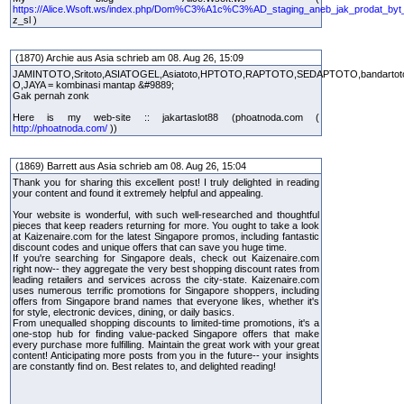
https://Alice.Wsoft.ws/index.php/Dom%C3%A1c%C3%AD_staging_aneb_jak_prodat_byt
z_sl )
(1870) Archie aus Asia schrieb am 08. Aug 26, 15:09
JAMINTOTO,Sritoto,ASIATOGEL,Asiatoto,HPTOTO,RAPTOTO,SEDAPTOTO,bandarto
O,JAYA = kombinasi mantap &#9889;
Gak pernah zonk
Here is my web-site :: jakartaslot88 (phoatnoda.com (
http://phoatnoda.com/
))
(1869) Barrett aus Asia schrieb am 08. Aug 26, 15:04
Thank you for sharing this excellent post! I truly delighted in reading
your content and found it extremely helpful and appealing.
Your website is wonderful, with such well-researched and thoughtful
pieces that keep readers returning for more. You ought to take a look
at Kaizenaire.com for the latest Singapore promos, including fantastic
discount codes and unique offers that can save you huge time.
If you're searching for Singapore deals, check out Kaizenaire.com
right now-- they aggregate the very best shopping discount rates from
leading retailers and services across the city-state. Kaizenaire.com
uses numerous terrific promotions for Singapore shoppers, including
offers from Singapore brand names that everyone likes, whether it's
for style, electronic devices, dining, or daily basics.
From unequalled shopping discounts to limited-time promotions, it's a
one-stop hub for finding value-packed Singapore offers that make
every purchase more fulfilling. Maintain the great work with your great
content! Anticipating more posts from you in the future-- your insights
are constantly find on. Best relates to, and delighted reading!