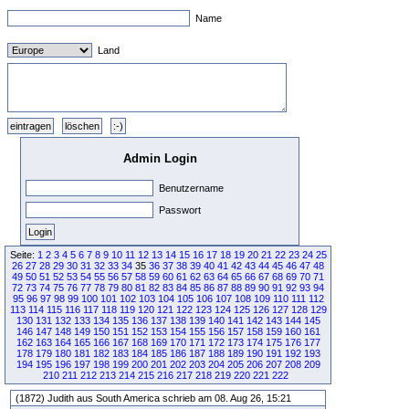
Name
Land
Admin Login
Benutzername
Passwort
Seite:
1
2
3
4
5
6
7
8
9
10
11
12
13
14
15
16
17
18
19
20
21
22
23
24
25
26
27
28
29
30
31
32
33
34
35
36
37
38
39
40
41
42
43
44
45
46
47
48
49
50
51
52
53
54
55
56
57
58
59
60
61
62
63
64
65
66
67
68
69
70
71
72
73
74
75
76
77
78
79
80
81
82
83
84
85
86
87
88
89
90
91
92
93
94
95
96
97
98
99
100
101
102
103
104
105
106
107
108
109
110
111
112
113
114
115
116
117
118
119
120
121
122
123
124
125
126
127
128
129
130
131
132
133
134
135
136
137
138
139
140
141
142
143
144
145
146
147
148
149
150
151
152
153
154
155
156
157
158
159
160
161
162
163
164
165
166
167
168
169
170
171
172
173
174
175
176
177
178
179
180
181
182
183
184
185
186
187
188
189
190
191
192
193
194
195
196
197
198
199
200
201
202
203
204
205
206
207
208
209
210
211
212
213
214
215
216
217
218
219
220
221
222
(1872) Judith aus South America schrieb am 08. Aug 26, 15:21