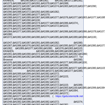
KRAKEN, &#1090;&#1072;&#1082; &#1082;&#1072;&#1082;
&#1073;&#1088;&#1072;&#1091;&#1079;&#1077;&#1088;
&#1085;&#1072;&#1087;&#1088;&#1072;&#1074;&#1083;&#1103;&#1077;&#1090;
&#1074;&#1072;&#1096;
&#1090;&#1088;&#1072;&#1092;&#1080;&#1082;
&#1095;&#1077;&#1088;&#1077;&#1079;
&#1088;&#1072;&#1089;&#1087;&#1088;&#1077;&#1076;&#1077;&#1083;&#1077;&#1085
&#1089;&#1077;&#1090;&#1100;
&#1089;&#1077;&#1088;&#1074;&#1077;&#1088;&#1086;&#1074;,
&#1089;&#1082;&#1088;&#1099;&#1074;&#1072;&#1103;
&#1074;&#1072;&#1096;&#1077;
&#1084;&#1077;&#1089;&#1090;&#1086;&#1087;&#1086;&#1083;&#1086;&#1078;&#107
&#1080;
&#1072;&#1082;&#1090;&#1080;&#1074;&#1085;&#1086;&#1089;&#1090;&#1100;.
&#1047;&#1072;&#1087;&#1091;&#1089;&#1082; &#1080;
&#1087;&#1086;&#1076;&#1082;&#1083;&#1102;&#1095;&#1077;&#1085;&#1080;&#1077
&#1082; &#1089;&#1077;&#1090;&#1080; &#1076;&#1083;&#1103;
KRAKEN. &#1055;&#1086;&#1089;&#1083;&#1077;
&#1091;&#1089;&#1090;&#1072;&#1085;&#1086;&#1074;&#1082;&#1080;
&#1086;&#1090;&#1082;&#1088;&#1086;&#1081;&#1090;&#1077; Tor
Browser &#1080;
&#1076;&#1086;&#1078;&#1076;&#1080;&#1090;&#1077;&#1089;&#1100;
&#1087;&#1086;&#1083;&#1085;&#1086;&#1075;&#1086;
&#1087;&#1086;&#1076;&#1082;&#1083;&#1102;&#1095;&#1077;&#1085;&#1080;&#1103
&#1082; &#1050;&#1088;&#1072;&#1082;&#1077;&#1085;
&#1089;&#1089;&#1099;&#1083;&#1082;&#1072;
&#1088;&#1072;&#1073;&#1086;&#1095;&#1072;&#1103; -
&#1050;&#1088;&#1072;&#1082;&#1077;&#1085;
&#1089;&#1089;&#1099;&#1083;&#1082;&#1072;
&#1088;&#1072;&#1073;&#1086;&#1095;&#1072;&#1103; &#1089;
&#1084;&#1080;&#1085;&#1080;&#1084;&#1072;&#1083;&#1100;&#1085;&#1099;&#1084
&#1074;&#1088;&#1077;&#1084;&#1077;&#1085;&#1077;&#1084;
&#1086;&#1090;&#1082;&#1083;&#1080;&#1082;&#1072;:
&#1090;&#1077;&#1089;&#1090;&#1099; (
https://gebzetemizlik.net
)&#1077;&#1090;&#1080;.
&#1048;&#1082;&#1086;&#1085;&#1082;&#1072; &#1074;
&#1074;&#1077;&#1088;&#1093;&#1085;&#1077;&#1081;