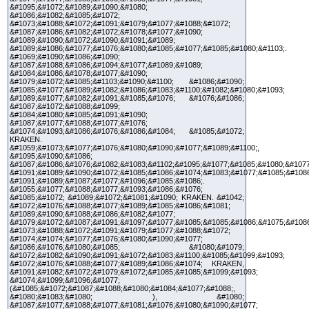
&#1095;&#1072;&#1089;&#1090;&#1080;
&#1086;&#1082;&#1085;&#1072;
&#1073;&#1088;&#1072;&#1091;&#1079;&#1077;&#1088;&#1072;
&#1087;&#1086;&#1082;&#1072;&#1078;&#1077;&#1090;
&#1089;&#1090;&#1072;&#1090;&#1091;&#1089;
&#1089;&#1086;&#1077;&#1076;&#1080;&#1085;&#1077;&#1085;&#1080;&#1103;.
&#1069;&#1090;&#1086;&#1090;
&#1087;&#1088;&#1086;&#1094;&#1077;&#1089;&#1089;
&#1084;&#1086;&#1078;&#1077;&#1090;
&#1079;&#1072;&#1085;&#1103;&#1090;&#1100; &#1086;&#1090;
&#1085;&#1077;&#1089;&#1082;&#1086;&#1083;&#1100;&#1082;&#1080;&#1093;
&#1089;&#1077;&#1082;&#1091;&#1085;&#1076; &#1076;&#1086;
&#1087;&#1072;&#1088;&#1099;
&#1084;&#1080;&#1085;&#1091;&#1090;
&#1087;&#1077;&#1088;&#1077;&#1076;
&#1074;&#1093;&#1086;&#1076;&#1086;&#1084; &#1085;&#1072;
KRAKEN.
&#1059;&#1073;&#1077;&#1076;&#1080;&#1090;&#1077;&#1089;&#1100;,
&#1095;&#1090;&#1086;
&#1087;&#1086;&#1076;&#1082;&#1083;&#1102;&#1095;&#1077;&#1085;&#1080;&#1077
&#1091;&#1089;&#1090;&#1072;&#1085;&#1086;&#1074;&#1083;&#1077;&#1085;&#108
&#1091;&#1089;&#1087;&#1077;&#1096;&#1085;&#1086;.
&#1055;&#1077;&#1088;&#1077;&#1093;&#1086;&#1076;
&#1085;&#1072; &#1089;&#1072;&#1081;&#1090; KRAKEN. &#1042;
&#1072;&#1076;&#1088;&#1077;&#1089;&#1085;&#1086;&#1081;
&#1089;&#1090;&#1088;&#1086;&#1082;&#1077;
&#1079;&#1072;&#1087;&#1091;&#1097;&#1077;&#1085;&#1085;&#1086;&#1075;&#108
&#1073;&#1088;&#1072;&#1091;&#1079;&#1077;&#1088;&#1072;
&#1074;&#1074;&#1077;&#1076;&#1080;&#1090;&#1077;
&#1086;&#1076;&#1080;&#1085; &#1080;&#1079;
&#1072;&#1082;&#1090;&#1091;&#1072;&#1083;&#1100;&#1085;&#1099;&#1093;
&#1072;&#1076;&#1088;&#1077;&#1089;&#1086;&#1074; KRAKEN,
&#1091;&#1082;&#1072;&#1079;&#1072;&#1085;&#1085;&#1099;&#1093;
&#1074;&#1099;&#1096;&#1077;
(&#1085;&#1072;&#1087;&#1088;&#1080;&#1084;&#1077;&#1088;,
&#1080;&#1083;&#1080; ), &#1080;
&#1087;&#1077;&#1088;&#1077;&#1081;&#1076;&#1080;&#1090;&#1077;