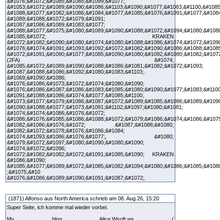
&#1076;&#1072;&#1085;&#1085;&#1099;&#1077;.
&#1053;&#1072;&#1089;&#1090;&#1086;&#1103;&#1090;&#1077;&#1083;&#1100;&#1085
&#1088;&#1077;&#1082;&#1086;&#1084;&#1077;&#1085;&#1076;&#1091;&#1077;&#108
&#1089;&#1088;&#1072;&#1079;&#1091;
&#1087;&#1086;&#1089;&#1083;&#1077;
&#1088;&#1077;&#1075;&#1080;&#1089;&#1090;&#1088;&#1072;&#1094;&#1080;&#108
&#1085;&#1072; KRAKEN
&#1072;&#1082;&#1090;&#1080;&#1074;&#1080;&#1088;&#1086;&#1074;&#1072;&#1090
&#1076;&#1074;&#1091;&#1093;&#1092;&#1072;&#1082;&#1090;&#1086;&#1088;&#1085
&#1072;&#1091;&#1090;&#1077;&#1085;&#1090;&#1080;&#1092;&#1080;&#1082;&#1072
(2FA) &#1074;
&#1085;&#1072;&#1089;&#1090;&#1088;&#1086;&#1081;&#1082;&#1072;&#1093;
&#1087;&#1088;&#1086;&#1092;&#1080;&#1083;&#1103;.
&#1069;&#1090;&#1086;
&#1076;&#1086;&#1073;&#1072;&#1074;&#1080;&#1090;
&#1076;&#1086;&#1087;&#1086;&#1083;&#1085;&#1080;&#1090;&#1077;&#1083;&#1100
&#1091;&#1088;&#1086;&#1074;&#1077;&#1085;&#1100;
&#1073;&#1077;&#1079;&#1086;&#1087;&#1072;&#1089;&#1085;&#1086;&#1089;&#1090
&#1090;&#1088;&#1077;&#1073;&#1091;&#1102;&#1097;&#1080;&#1081;
&#1074;&#1074;&#1086;&#1076;&#1072;
&#1086;&#1076;&#1085;&#1086;&#1088;&#1072;&#1079;&#1086;&#1074;&#1086;&#107
&#1082;&#1086;&#1076;&#1072; &#1087;&#1088;&#1080;
&#1082;&#1072;&#1078;&#1076;&#1086;&#1084;
&#1074;&#1093;&#1086;&#1076;&#1077;, &#1080;
&#1079;&#1072;&#1097;&#1080;&#1090;&#1080;&#1090;
&#1074;&#1072;&#1096;
&#1072;&#1082;&#1082;&#1072;&#1091;&#1085;&#1090; KRAKEN
&#1086;&#1090;
&#1085;&#1077;&#1089;&#1072;&#1085;&#1082;&#1094;&#1080;&#1086;&#1085;&#108
;&#1075;&#10
&#1076;&#1086;&#1089;&#1090;&#1091;&#1087;&#1072;.
(1871) Alfonso aus North America schrieb am 08. Aug 26, 15:20
Super Seite, ich komme mal wieder vorbei.
My blog Alice.Wsoft.ws (