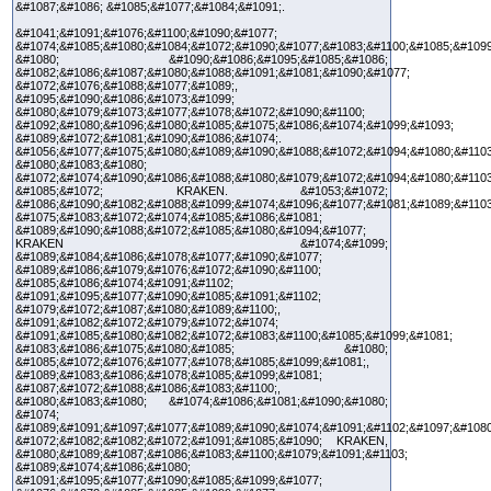
&#1087;&#1086; &#1085;&#1077;&#1084;&#1091;.
&#1041;&#1091;&#1076;&#1100;&#1090;&#1077;
&#1074;&#1085;&#1080;&#1084;&#1072;&#1090;&#1077;&#1083;&#1100;&#1085;&#1099
&#1080; &#1090;&#1086;&#1095;&#1085;&#1086;
&#1082;&#1086;&#1087;&#1080;&#1088;&#1091;&#1081;&#1090;&#1077;
&#1072;&#1076;&#1088;&#1077;&#1089;,
&#1095;&#1090;&#1086;&#1073;&#1099;
&#1080;&#1079;&#1073;&#1077;&#1078;&#1072;&#1090;&#1100;
&#1092;&#1080;&#1096;&#1080;&#1085;&#1075;&#1086;&#1074;&#1099;&#1093;
&#1089;&#1072;&#1081;&#1090;&#1086;&#1074;.
&#1056;&#1077;&#1075;&#1080;&#1089;&#1090;&#1088;&#1072;&#1094;&#1080;&#1103
&#1080;&#1083;&#1080;
&#1072;&#1074;&#1090;&#1086;&#1088;&#1080;&#1079;&#1072;&#1094;&#1080;&#1103
&#1085;&#1072; KRAKEN. &#1053;&#1072;
&#1086;&#1090;&#1082;&#1088;&#1099;&#1074;&#1096;&#1077;&#1081;&#1089;&#1103
&#1075;&#1083;&#1072;&#1074;&#1085;&#1086;&#1081;
&#1089;&#1090;&#1088;&#1072;&#1085;&#1080;&#1094;&#1077;
KRAKEN &#1074;&#1099;
&#1089;&#1084;&#1086;&#1078;&#1077;&#1090;&#1077;
&#1089;&#1086;&#1079;&#1076;&#1072;&#1090;&#1100;
&#1085;&#1086;&#1074;&#1091;&#1102;
&#1091;&#1095;&#1077;&#1090;&#1085;&#1091;&#1102;
&#1079;&#1072;&#1087;&#1080;&#1089;&#1100;,
&#1091;&#1082;&#1072;&#1079;&#1072;&#1074;
&#1091;&#1085;&#1080;&#1082;&#1072;&#1083;&#1100;&#1085;&#1099;&#1081;
&#1083;&#1086;&#1075;&#1080;&#1085; &#1080;
&#1085;&#1072;&#1076;&#1077;&#1078;&#1085;&#1099;&#1081;,
&#1089;&#1083;&#1086;&#1078;&#1085;&#1099;&#1081;
&#1087;&#1072;&#1088;&#1086;&#1083;&#1100;,
&#1080;&#1083;&#1080; &#1074;&#1086;&#1081;&#1090;&#1080;
&#1074;
&#1089;&#1091;&#1097;&#1077;&#1089;&#1090;&#1074;&#1091;&#1102;&#1097;&#1080
&#1072;&#1082;&#1082;&#1072;&#1091;&#1085;&#1090; KRAKEN,
&#1080;&#1089;&#1087;&#1086;&#1083;&#1100;&#1079;&#1091;&#1103;
&#1089;&#1074;&#1086;&#1080;
&#1091;&#1095;&#1077;&#1090;&#1085;&#1099;&#1077;