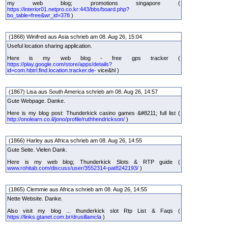
my web blog; promotions singapore (
https://interior01.netpro.co.kr:443/bbs/board.php?
bo_table=free&wr_id=378
)
(1868) Winifred aus Asia schrieb am 08. Aug 26, 15:04
Useful location sharing application.
Here is my web blog - free gps tracker (
https://play.google.com/store/apps/details?
id=com.hbtrl.find.location.tracker.de-
vice&hl )
(1867) Lisa aus South America schrieb am 08. Aug 26, 14:57
Gute Webpage. Danke.
Here is my blog post: Thunderkick casino games &#8211; full list (
http://onolearn.co.il/jono/profile/ruthhendrickson/
)
(1866) Harley aus Africa schrieb am 08. Aug 26, 14:55
Gute Seite. Vielen Dank.
Here is my web blog; Thunderkick Slots & RTP guide (
www.rohitab.com/discuss/user/3552314-pat8242193/
)
(1865) Clemmie aus Africa schrieb am 08. Aug 26, 14:55
Nette Website. Danke.
Also visit my blog ... thunderkick slot Rtp List & Faqs (
https://links.gtanet.com.br/drusillamcla
)