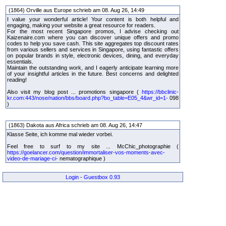
(1864) Orville aus Europe schrieb am 08. Aug 26, 14:49
I value your wonderful article! Your content is both helpful and
engaging, making your website a great resource for readers.
For the most recent Singapore promos, I advise checking out
Kaizenaire.com where you can discover unique offers and promo
codes to help you save cash. This site aggregates top discount rates
from various sellers and services in Singapore, using fantastic offers
on popular brands in style, electronic devices, dining, and everyday
essentials.
Maintain the outstanding work, and I eagerly anticipate learning more
of your insightful articles in the future. Best concerns and delighted
reading!
Also visit my blog post ... promotions singapore (
https://bbclinic-
kr.com:443/nose/nation/bbs/board.php?bo_table=E05_4&wr_id=1-
098
)
(1863) Dakota aus Africa schrieb am 08. Aug 26, 14:47
Klasse Seite, ich komme mal wieder vorbei.
Feel free to surf to my site ... McChic_photographie (
https://goelancer.com/question/immortaliser-vos-moments-avec-
video-de-mariage-ci-
nematographique )
Login
-
Guestbox 0.93