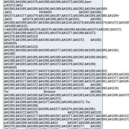
&#1055;&#1086;&#1076;&#1088;&#1086;&#1073;&#1085;&am-
p;#1072;&#11
&#1080;&#1085;&#1089;&#1090;&#1088;&#1091;&#1082;&#1094;&#1080-
;&#11 KRAKEN &#1087;&#1086;
&#1073;&#1077;&#1079;&#1086;&#1087;&#1072;&#1089;&#1085;&#1086;&#1084-
;&#10 &#1074;&#1093;&#1086;&#1076;&#1091; &#1080;
&#1080;&#1089;&#1087;&#1086;&#1083;&#1100;&#1079;&#1086;&#1074;&#1072;&#108
;&#1080;&#1102;:
/>&#1055;&#1086;&#1076;&#1075;&#1086;&#1090;&#1086;&#1074;&#1082;&#1072;
&#1073;&#1088;&#1072;&#1091;&#1079;&#1077;&#1088;&#1072;
&#1076;&#1083;&#1103;
&#1076;&#1086;&#1089;&#1090;&#1091;&#1087;&#1072; &#1082;
KRAKEN.
&#1044;&#1083;&#1103;
&#1082;&#1086;&#1088;&#1088;&#1077;&#1082;&#1090;&#1085;&#1086;&#1081;
&#1080;
&#1072;&#1085;&#1086;&#1085;&#1080;&#1084;&#1085;&#1086;&#1081;
&#1088;&#1072;&#1073;&#1086;&#1090;&#1099;
&#1087;&#1083;&#1086;&#1097;&#1072;&#1076;&#1082;&#1080;
KRAKEN
&#1090;&#1088;&#1077;&#1073;&#1091;&#1077;&#1090;&#1089;&#1103;
&#1089;&#1087;&#1077;&#1094;&#1080;&#1072;&#1083;&#1100;&#1085;&#1099;&#1081
&#1086;&#1073;&#1086;&#1079;&#1088;&#1077;&#1074;&#1072;&#1090;&#1077;&#1083
&#1056;&#1077;&#1082;&#1086;&#1084;&#1077;&#1085;&#1076;&#1091;&#1077;&#108
&#1089;&#1082;&#1072;&#1095;&#1072;&#1090;&#1100; &#1080;
&#1091;&#1089;&#1090;&#1072;&#1085;&#1086;&#1074;&#1080;&#1090;&#1100;
Tor Browser &#1089;
&#1086;&#1092;&#1080;&#1094;&#1080;&#1072;&#1083;&#1100;&#1085;&#1086;&#1075
&#1089;&#1072;&#1081;&#1090;&#1072;
&#1087;&#1088;&#1086;&#1077;&#1082;&#1090;&#1072; Tor.
&#1069;&#1090;&#1086;
&#1082;&#1083;&#1102;&#1095;&#1077;&#1074;&#1086;&#1081;
&#1096;&#1072;&#1075; &#1076;&#1083;&#1103;
&#1086;&#1073;&#1077;&#1089;&#1087;&#1077;&#1095;&#1077;&#1085;&#1080;&#1103
&#1082;&#1086;&#1085;&#1092;&#1080;&#1076;&#1077;&#1085;&#1094;&#1080;&#107
p;#1085;&#1086;&#1089;&#1090;&#10 &#1087;&#1088;&#1080;
&#1076;&#1086;&#1089;&#1090;&#1091;&#1087;&#1077; &#1082;