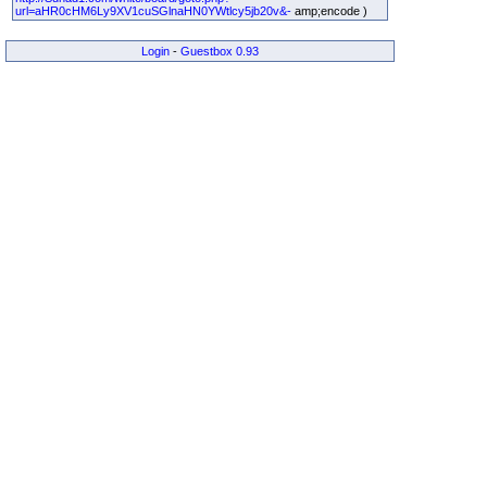
url=aHR0cHM6Ly9XV1cuSGlnaHN0YWtlcy5jb20v&-
amp;encode )
Login
-
Guestbox 0.93