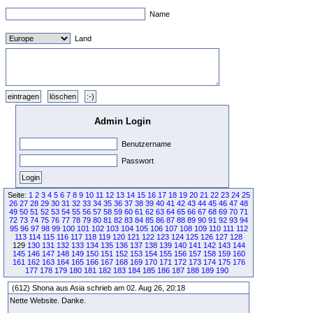
Name
Land
Admin Login
Benutzername
Passwort
Seite:
1
2
3
4
5
6
7
8
9
10
11
12
13
14
15
16
17
18
19
20
21
22
23
24
25
26
27
28
29
30
31
32
33
34
35
36
37
38
39
40
41
42
43
44
45
46
47
48
49
50
51
52
53
54
55
56
57
58
59
60
61
62
63
64
65
66
67
68
69
70
71
72
73
74
75
76
77
78
79
80
81
82
83
84
85
86
87
88
89
90
91
92
93
94
95
96
97
98
99
100
101
102
103
104
105
106
107
108
109
110
111
112
113
114
115
116
117
118
119
120
121
122
123
124
125
126
127
128
129
130
131
132
133
134
135
136
137
138
139
140
141
142
143
144
145
146
147
148
149
150
151
152
153
154
155
156
157
158
159
160
161
162
163
164
165
166
167
168
169
170
171
172
173
174
175
176
177
178
179
180
181
182
183
184
185
186
187
188
189
190
(612) Shona aus Asia schrieb am 02. Aug 26, 20:18
Nette Website. Danke.