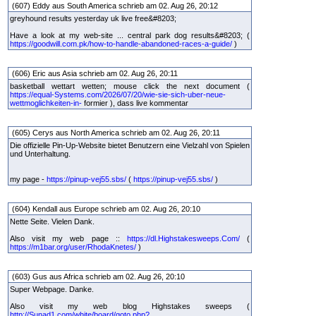
(607) Eddy aus South America schrieb am 02. Aug 26, 20:12
greyhound results yesterday uk live free&#8203;
Have a look at my web-site ... central park dog results&#8203; (
https://goodwill.com.pk/how-to-handle-abandoned-races-a-guide/
)
(606) Eric aus Asia schrieb am 02. Aug 26, 20:11
basketball wettart wetten; mouse click the next document (
https://equal-Systems.com/2026/07/20/wie-sie-sich-uber-neue-
wettmoglichkeiten-in-
formier ), dass live kommentar
(605) Cerys aus North America schrieb am 02. Aug 26, 20:11
Die offizielle Pin-Up-Website bietet Benutzern eine Vielzahl von Spielen
und Unterhaltung.
my page -
https://pinup-vej55.sbs/
(
https://pinup-vej55.sbs/
)
(604) Kendall aus Europe schrieb am 02. Aug 26, 20:10
Nette Seite. Vielen Dank.
Also visit my web page ::
https://dl.Highstakesweeps.Com/
(
https://m1bar.org/user/RhodaKnetes/
)
(603) Gus aus Africa schrieb am 02. Aug 26, 20:10
Super Webpage. Danke.
Also visit my web blog Highstakes sweeps (
http://Sunad1.com/white/board/goto.php?