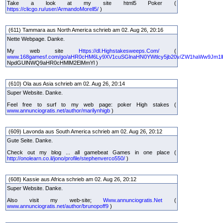
Take a look at my site html5 Poker (
https://clicgo.ru/user/ArmandoMorell5/
)
(611) Tammara aus North America schrieb am 02. Aug 26, 20:16
Nette Webpage. Danke.
My web site
Https://dl.Highstakesweeps.Com/
(
www.168gamesf.com/go/aHR0cHM6Ly9XV1cuSGlnaHN0YWtlcy5jb20v/ZW1haWw9Jm1lb
NpdGUlNWQ9aHR0cHMlM2ElMmYl )
(610) Ola aus Asia schrieb am 02. Aug 26, 20:14
Super Website. Danke.
Feel free to surf to my web page: poker High stakes (
www.annunciogratis.net/author/marilynhigb
)
(609) Lavonda aus South America schrieb am 02. Aug 26, 20:12
Gute Seite. Danke.
Check out my blog ... all gamebeat Games in one place (
http://onolearn.co.il/jono/profile/stephenverco550/
)
(608) Kassie aus Africa schrieb am 02. Aug 26, 20:12
Super Website. Danke.
Also visit my web-site;
Www.annunciogratis.Net
(
www.annunciogratis.net/author/brunopoff9
)