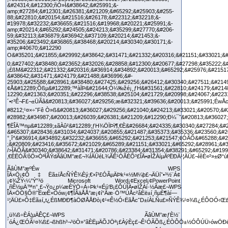
ÃâÙM°æº­Éw WPS
ÎÄ×Ö¡¢Ô‡Ëã±íÅcÑÝÊ¾Èý‚€×î³£ÓÃµÄÞk¹«½M¼þ£¬ÄÜí˜•³½¨Á¢
¡¢¾ŽÝ‹¼°Ý”³ö Microsoft Word¡¢Excel¡¢PowerPoint
¸ñÊ½µÄ™n°¸£¬Ÿo¿p¼æÈÝÖ÷Á÷Þk¹«Éú‘B¡£ÔÚÎÄ•øÌŽÀí·½Ãæ£¬WPS
ÎÄ×ÖÖ§Ô®˜ËœÊ×Öów¡¢¶ÎÂäÅÅ°æ¡¢í“Ãæ·Ö™ÚÅc²åÈë±í¸ñµÈ¶àí—
¹¦ÄÜ£»Ô‡Ëã±í„t¿ÉßMÐÐ¶àÖØÅÅÐò¡¢¹«Ê½Ó‹ËãÅcˆD±íÀLÑu£»ÑÝÊ¾¹¤¾ß¿ÉÔOÓ‹Œ£˜IÍ
¸ü¾ß÷ÈÁ¦µÄÊÇ£¬WPS ÃâÙM°æƒÈ½¨
´óÁ¿ŒÓÃ¹¤¾ß£¬ßhßh³¬³öÒ»°ãÈËµÄÕJÖª¡£ÀýÈç£¬Ê¹ÓÃÕß¿ÉÒÔÖ±½ÓÔÚÜ›ówÖÐë