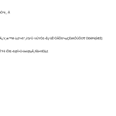
ìÒ²é_·Å
¿V¸æ™M·ù¡£²»ß^¸ù“þ¹Ù·½ÙYÓ£¬Èç¹ûÊ¹ÓÃÕß²»µÇÈëKÔÚÔO¶¨ÖÐêPé]ÍÆË]
Fê íÕf£¬ß@Ì×Ü›ówï@µÃ¸ñÍâ»®Ëã¡£