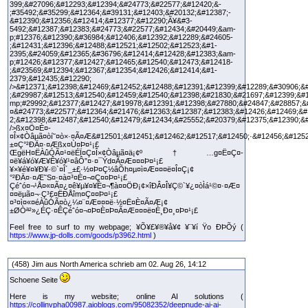
399;&#27096;&#12293;&#12394;&#24773;&#22577;&#12420;&-
;#35492;&#35299;&#12364;&#39131;&#12403;&#20132;&#12387;-
&#12390;&#12356;&#12414;&#12377;&#12290;Ã¥&#3-
5492;&#12387;&#12383;&#24773;&#22577;&#12434;&#20449;&am-
p;#12376;&#12390;&#36984;&#12406;&#12392;&#12289;&#24605-
;&#12431;&#12396;&#12488;&#12521;&#12502;&#12523;&#1-
2395;&#24059;&#12365;&#36796;&#12414;&#12428;&#12383;&am-
p;#12426;&#12377;&#12427;&#12465;&#12540;&#12473;&#12418-
;&#23569;&#12394;&#12367;&#12354;&#12426;&#12414;&#1-
2379;&#12435;&#12290;
/>&#12371;&#12398;&#12469;&#12452;&#12488;&#12391;&#12399;&#12289;&#30906;&
;&#29987;&#12513;&#12540;&#12459;&#12540;&#12398;&#21830;&#21697;&#12399;&#
mp;#29992;&#12377;&#12427;&#19978;&#12391;&#12398;&#27880;&#24847;&#28857;&
¤&#24773;&#22577;&#12364;&#21476;&#12363;&#12387;&#12383;&#12426;&#12469;&#
2;&#12398;&#12487;&#12540;&#12479;&#12434;&#25552;&#20379;&#12375;&#12390;&
/>ßx¤Ö¤È¤­
¤Î×¢Òâµã¤òí˜¤ò×·¤Ã¤Æ&#12501;&#12451;&#12462;&#12517;&#12450;·&#12456;&#12
±¤Ç°²ÐÄ¤·¤Æßx¤Ù¤Þ¤¹¡£
ŒgëH¤ËÀûÓÃ¤¹¤ëÉÏ¤Ç¤Î×¢Òâµã¤ä¡¢º†…g¤Ë¤Ç¤­
¤ë¥á¥ó¥Æ¥Ê¥ó¥¹¤âÔ”¤·¤¯Ýd¤Ã¤Æ¤¤¤Þ¤¹¡£
¥×¥é¥¤¥Ð¥·©`¤Î´_±£·½¤Þ¤Ç½âÕh¤µ¤ì¤Æ¤¤¤ë¤Î¤Ç¡¢
°²ÐÄ¤·¤Æ˜S¤·¤à¤³¤È¤¬¤Ç¤­¤Þ¤¹¡£
Çéˆó¤¬¹Å¤«¤Ã¤¿¤ê¥µ¥¤¥È¤¬¶à¤¤ÖÐ¡¢×îÐÂ¤Î¥Ç©`¥¿¤òÌá¹©¤·¤Æ¤
¤¤ëµã¤¬·Ç³£¤ËÐÅîm¤Ç¤­¤Þ¤¹¡£
¤³¤ì¤«¤éÀûÓÃ¤ò¿¼¤¨¤Æ¤¤¤ë·½¤Ë¤È¤Ã¤Æ¡¢
±ØÒª²»¿ÉÇ·¤ÊÇéˆó¤¬¤Þ¤È¤Þ¤Ã¤Æ¤¤¤ë¤È¸Ð¤¸¤Þ¤¹¡£
Feel free to surf to my webpage; ¥Õ¥£¥®¥å¥¢ ¥¨¥í Ÿo ÐÞÕý (
https://www.jp-dolls.com/goods/p3962.html
)
(458) Jim aus North America schrieb am 02. Aug 26, 14:12
Schoene Seite
Here is my website; online AI solutions (
https://collinvpha00987.aioblogs.com/95082352/deepnude-ai-ai-