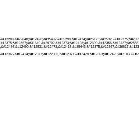
;&#12289;&#22040;&#12420;&#35492;&#35299;&#12434;&#25173;&#25325;&#12375;&#209
&#12375;&#12367;&#31649;&#29702;&#12373;&#12428;&#12390;&#12356;&#12427;&#2885
;&#12486;&#12490;&#12531;&#12473;&#12418;&#35443;&#12375;&#12367;&#36617;&#123
;&#12365;&#12414;&#12377;&#12290;Ç³&#12371;&#12428;&#12363;&#12425;&#21033;&#2