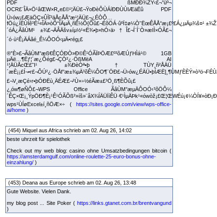
PDF ßMÐÐ¾ŽÝ‹£¬°üº¬
OCR£¨ÎÄ×Ö¹âŒW×R„e£©¹¦ÄÜ£¬ŸoÐèÔÙÁíÐÐÙÙIÆäËû PDF
Ü›ów¡£ÆäÖÇ»ÛÌî³äÅcÅÅ°æ¹¦ÄÜ£¬¿ÉÒÔ…
fÖú¿ìËÙÍê³É¹«ÎÄ»òÕ“ÎÄµÄ¸ñÊ½Õ{Õû£¬ÉõÖÁ·ûºÏ‡ø¼Ò˜ËœÊÅÅ°æ¡£º£Á¿µÄµ¾š¤¹ ±¾Ž
´óÁ¿ÃâÙM¹ ±¾£¬ÄÂÄšv±íµ½¹«Ë¾•þ×hÓ›ä›†Î£¬Í¨Í¨Ò»æIÌ×ÓÃ£¬
´ó·ù¹Ê¡ÄÁãé_Ê¼ÔOÓ‹µÄ•rég¡£
®”È»£¬ÃâÙM°æß€ÊÇÓÐÒ»Ð©Ê¹ÓÃÏÞÖÆ£º³õÆÚƒHÌá¹© 1GB
µÄë…¶Ëƒ¦´æ¿Õég£¬ÇÒ²¿·ÖßMëA AI
¹¦ÄÜÅcŒ£˜I¹ ±¾ÐèÒª•þ†TÙY¸ñ²ÅÄÜ
´æÈ¡¡£Í¬•r£¬ÔÚ²¿·ÖÅf°æ±¾µÄ³õÊ¼ÔO¶¨ÖÐ£¬Ü›ów¿ÉÄÜ•þÍÆË]¸¶ÙMƒÈÈÝ»ò³ö¬FÉÙÁ
£¬V¸æÇé›r•þÓÐËù¸ÄÉÆ£¬²Ù×÷½éÃæ±£³Ö¸ß¶ÈÕû¡£
¿‚ów¶øÑÔ£¬WPS Office ÃâÙM°æµÄÔOÓ‹³õÖÔ¼
´ÊÇ×Œ¡¸ÝpÖÐ¶È¡¹Ê¹ÓÃÕß²»íš»¨åX¾ÍÄÜÏíÊÜ·€¹ÌµÄÞk¹«ówòž¡£Œ¦ŒWÉú¡¢¼ÒÍ¥»òÐ¡ÐÍˆ
wps¹ÙÍøExcel±í¸ñÖÆ×÷ (
https://sites.google.com/view/wps-office-
ai/home
)
(454) Miquel aus Africa schrieb am 02. Aug 26, 14:02
beste uhrzeit für spielothek
Check out my web blog: casino ohne Umsatzbedingungen bitcoin (
https://amsterdamgulf.com/online-roulette-25-euro-bonus-ohne-
einzahlung/
)
(453) Deana aus Europe schrieb am 02. Aug 26, 13:48
Gute Website. Vielen Dank.
my blog post ... Site Poker (
https://links.gtanet.com.br/brentvangund
)