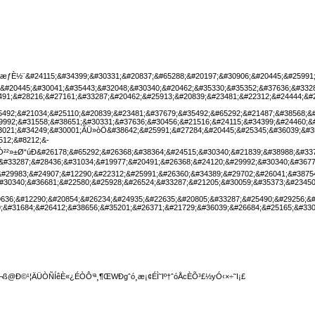
ß@Ð©¹¦ÄÜÒÑÍêÈ«¿ÉÒÔ‘ª¸¶ŒWÐgˆó¸æ¡¢ÉÌ˜Iº†ˆóÅcÈÕ³£½yÓ‹×÷˜I¡£