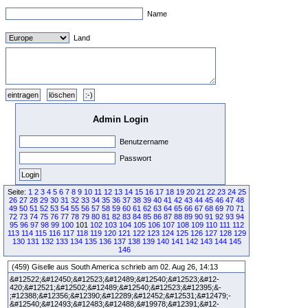
Name
Land
Admin Login
Benutzername
Passwort
Seite:
1
2
3
4
5
6
7
8
9
10
11
12
13
14
15
16
17
18
19
20
21
22
23
24
25
26
27
28
29
30
31
32
33
34
35
36
37
38
39
40
41
42
43
44
45
46
47
48
49
50
51
52
53
54
55
56
57
58
59
60
61
62
63
64
65
66
67
68
69
70
71
72
73
74
75
76
77
78
79
80
81
82
83
84
85
86
87
88
89
90
91
92
93
94
95
96
97
98
99
100
101
102
103
104
105
106
107
108
109
110
111
112
113
114
115
116
117
118
119
120
121
122
123
124
125
126
127
128
129
130
131
132
133
134
135
136
137
138
139
140
141
142
143
144
145
146
(459) Giselle aus South America schrieb am 02. Aug 26, 14:13
&#12522;&#12450;&#12523;&#12489;&#12540;&#12523;&#12-
420;&#12521;&#12502;&#12489;&#12540;&#12523;&#12395;&-
;#12388;&#12356;&#12390;&#12289;&#12452;&#12531;&#12479;-
&#12540;&#12493;&#12483;&#12488;&#19978;&#12391;&#12-