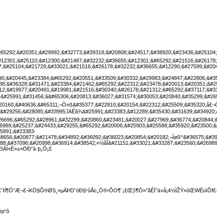
¶Ó°Æ¬£¬KÖ§Ô®ØS¸»µÄÞDˆöÐ§¹ûÅc„Ó®‹ÔO¶¨¡£Œ¦ì¶Ò»°ãÉÏ°à×å¡¢½ÌŽŸ»òŒWÉúíÕf£¬
p“ô