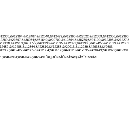
#12363;&#12394;&#12487;&#12540;&#12479;&#12395;&#22522;&#12389;&#12356;&#12390
12289;&#21697;&#36074;&#31649;&#29702;&#12364;&#38750;&#24120;&#12395;&#21427;
#12420;&#12289;&#31777;&#21336;&#12395;&#12391;&#12365;&#12427;&#12513;&#12531
12452;&#12488;&#12364;&#22810;&#12356;&#20013;&#12289;&#26368;&#2603-
#12356;&#12427;&#28857;&#12364;&#38750;&#24120;&#12395;&#20449;&#38972;&#12391
525;¤&#28961;¤&#20462;&#27491;Î¤Ç¡¢Ò»¤ÄÒ»¤Ä¥Á¥§¥Ã¥¯¤¹¤ë¤À¤