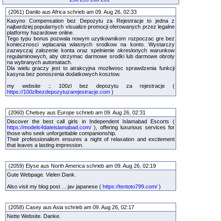
(2061) Danilo aus Africa schrieb am 09. Aug 26, 02:33
Kasyno Compensation bez Depozytu za Rejestracje to jedna z
najbardziej popularnych visualize promocji oferowanych przez legalne
platformy hazardowe online.
Tego typu bonus pozwala nowym uzytkownikom rozpoczac gre bez
koniecznosci wplacania wlasnych srodkow na konto. Wystarczy
zazwyczaj zalozenie konta oraz spelnienie okreslonych warunkow
regulaminowych, aby otrzymac darmowe srodki lub darmowe obroty
na wybranych automatach.
Dla wielu graczy jest to atrakcyjna mozliwosc sprawdzenia funkcji
kasyna bez ponoszenia dodatkowych kosztow.
my website :: 100zl bez depozytu za rejestracje (
https://100zlbezdepozytuzarejestracje.com
)
(2060) Chelsey aus Europe schrieb am 09. Aug 26, 02:31
Discover the best call girls in Independent Islamabad Escorts (
https://models4dateislamabad.com/
), offering luxurious services for
those who seek unforgettable companionship.
Their professionalism ensures a night of relaxation and excitement
that leaves a lasting impression.
(2059) Elyse aus North America schrieb am 09. Aug 26, 02:19
Gute Webpage. Vielen Dank.
Also visit my blog post ... jav japanese (
https://tentoto799.com/
)
(2058) Casey aus Asia schrieb am 09. Aug 26, 02:17
Nette Website. Danke.