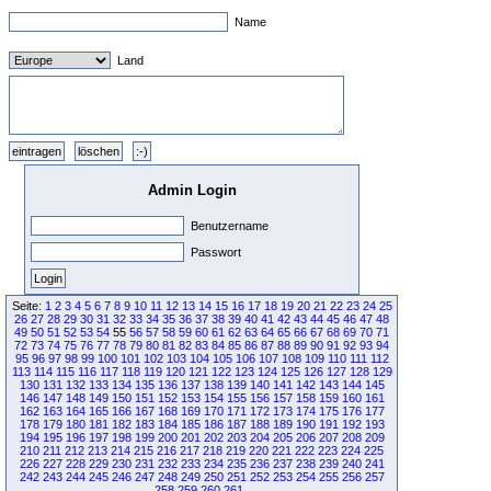
Name
Land
Admin Login
Benutzername
Passwort
Seite:
1
2
3
4
5
6
7
8
9
10
11
12
13
14
15
16
17
18
19
20
21
22
23
24
25
26
27
28
29
30
31
32
33
34
35
36
37
38
39
40
41
42
43
44
45
46
47
48
49
50
51
52
53
54
55
56
57
58
59
60
61
62
63
64
65
66
67
68
69
70
71
72
73
74
75
76
77
78
79
80
81
82
83
84
85
86
87
88
89
90
91
92
93
94
95
96
97
98
99
100
101
102
103
104
105
106
107
108
109
110
111
112
113
114
115
116
117
118
119
120
121
122
123
124
125
126
127
128
129
130
131
132
133
134
135
136
137
138
139
140
141
142
143
144
145
146
147
148
149
150
151
152
153
154
155
156
157
158
159
160
161
162
163
164
165
166
167
168
169
170
171
172
173
174
175
176
177
178
179
180
181
182
183
184
185
186
187
188
189
190
191
192
193
194
195
196
197
198
199
200
201
202
203
204
205
206
207
208
209
210
211
212
213
214
215
216
217
218
219
220
221
222
223
224
225
226
227
228
229
230
231
232
233
234
235
236
237
238
239
240
241
242
243
244
245
246
247
248
249
250
251
252
253
254
255
256
257
258
259
260
261