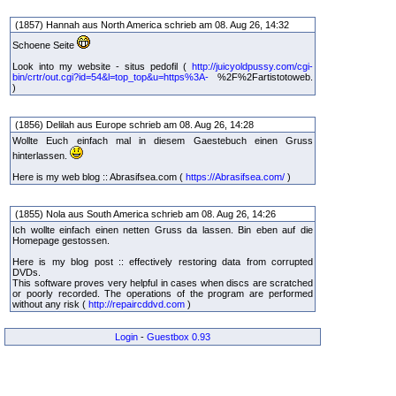
(1857) Hannah aus North America schrieb am 08. Aug 26, 14:32
Schoene Seite
Look into my website - situs pedofil (
http://juicyoldpussy.com/cgi-
bin/crtr/out.cgi?id=54&l=top_top&u=https%3A-
%2F%2Fartistotoweb.
)
(1856) Delilah aus Europe schrieb am 08. Aug 26, 14:28
Wollte Euch einfach mal in diesem Gaestebuch einen Gruss
hinterlassen.
Here is my web blog :: Abrasifsea.com (
https://Abrasifsea.com/
)
(1855) Nola aus South America schrieb am 08. Aug 26, 14:26
Ich wollte einfach einen netten Gruss da lassen. Bin eben auf die
Homepage gestossen.
Here is my blog post :: effectively restoring data from corrupted
DVDs.
This software proves very helpful in cases when discs are scratched
or poorly recorded. The operations of the program are performed
without any risk (
http://repaircddvd.com
)
Login
-
Guestbox 0.93