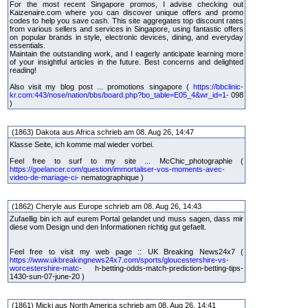
For the most recent Singapore promos, I advise checking out
Kaizenaire.com where you can discover unique offers and promo
codes to help you save cash. This site aggregates top discount rates
from various sellers and services in Singapore, using fantastic offers
on popular brands in style, electronic devices, dining, and everyday
essentials.
Maintain the outstanding work, and I eagerly anticipate learning more
of your insightful articles in the future. Best concerns and delighted
reading!
Also visit my blog post ... promotions singapore (
https://bbclinic-
kr.com:443/nose/nation/bbs/board.php?bo_table=E05_4&wr_id=1-
098
)
(1863) Dakota aus Africa schrieb am 08. Aug 26, 14:47
Klasse Seite, ich komme mal wieder vorbei.
Feel free to surf to my site ... McChic_photographie (
https://goelancer.com/question/immortaliser-vos-moments-avec-
video-de-mariage-ci-
nematographique )
(1862) Cheryle aus Europe schrieb am 08. Aug 26, 14:43
Zufaellig bin ich auf eurem Portal gelandet und muss sagen, dass mir
diese vom Design und den Informationen richtig gut gefaelt.
Feel free to visit my web page :: UK Breaking News24x7 (
https://www.ukbreakingnews24x7.com/sports/gloucestershire-vs-
worcestershire-matc-
h-betting-odds-match-prediction-betting-tips-
1430-sun-07-june-20 )
(1861) Micki aus North America schrieb am 08. Aug 26, 14:41