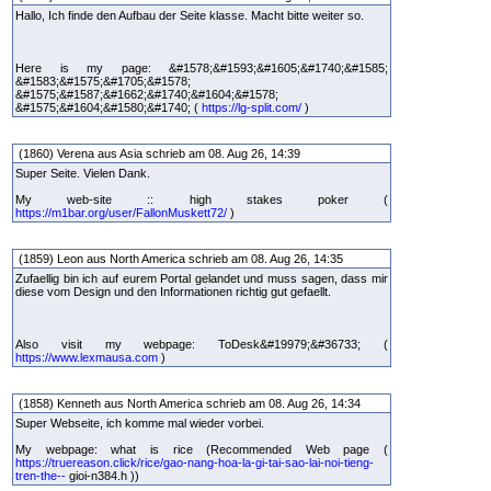
Hallo, Ich finde den Aufbau der Seite klasse. Macht bitte weiter so.
Here is my page: &#1578;&#1593;&#1605;&#1740;&#1585;
&#1583;&#1575;&#1705;&#1578;
&#1575;&#1587;&#1662;&#1740;&#1604;&#1578;
&#1575;&#1604;&#1580;&#1740; (
https://lg-split.com/
)
(1860) Verena aus Asia schrieb am 08. Aug 26, 14:39
Super Seite. Vielen Dank.
My web-site :: high stakes poker (
https://m1bar.org/user/FallonMuskett72/
)
(1859) Leon aus North America schrieb am 08. Aug 26, 14:35
Zufaellig bin ich auf eurem Portal gelandet und muss sagen, dass mir
diese vom Design und den Informationen richtig gut gefaellt.
Also visit my webpage: ToDesk&#19979;&#36733; (
https://www.lexmausa.com
)
(1858) Kenneth aus North America schrieb am 08. Aug 26, 14:34
Super Webseite, ich komme mal wieder vorbei.
My webpage: what is rice (Recommended Web page (
https://truereason.click/rice/gao-nang-hoa-la-gi-tai-sao-lai-noi-tieng-
tren-the--
gioi-n384.h ))