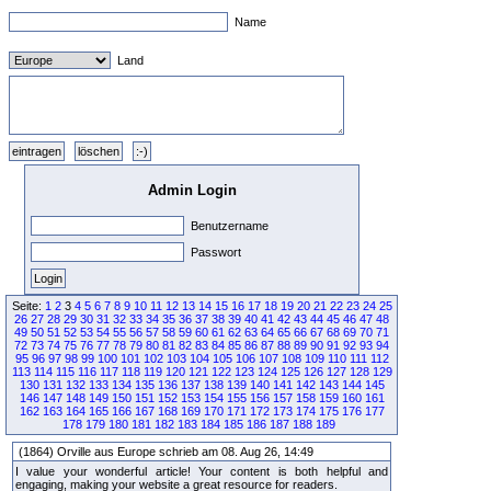
Name
Land
Admin Login
Benutzername
Passwort
Seite:
1
2
3
4
5
6
7
8
9
10
11
12
13
14
15
16
17
18
19
20
21
22
23
24
25
26
27
28
29
30
31
32
33
34
35
36
37
38
39
40
41
42
43
44
45
46
47
48
49
50
51
52
53
54
55
56
57
58
59
60
61
62
63
64
65
66
67
68
69
70
71
72
73
74
75
76
77
78
79
80
81
82
83
84
85
86
87
88
89
90
91
92
93
94
95
96
97
98
99
100
101
102
103
104
105
106
107
108
109
110
111
112
113
114
115
116
117
118
119
120
121
122
123
124
125
126
127
128
129
130
131
132
133
134
135
136
137
138
139
140
141
142
143
144
145
146
147
148
149
150
151
152
153
154
155
156
157
158
159
160
161
162
163
164
165
166
167
168
169
170
171
172
173
174
175
176
177
178
179
180
181
182
183
184
185
186
187
188
189
(1864) Orville aus Europe schrieb am 08. Aug 26, 14:49
I value your wonderful article! Your content is both helpful and
engaging, making your website a great resource for readers.