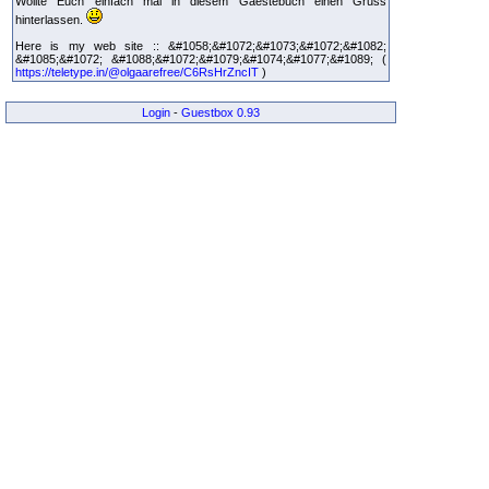
Wollte Euch einfach mal in diesem Gaestebuch einen Gruss
hinterlassen.
Here is my web site :: &#1058;&#1072;&#1073;&#1072;&#1082;
&#1085;&#1072; &#1088;&#1072;&#1079;&#1074;&#1077;&#1089; (
https://teletype.in/@olgaarefree/C6RsHrZncIT
)
Login
-
Guestbox 0.93