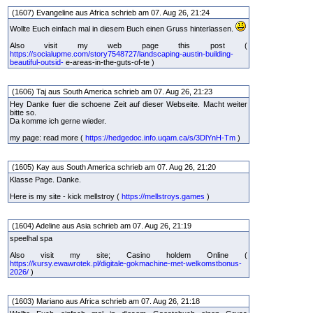
(1607) Evangeline aus Africa schrieb am 07. Aug 26, 21:24
Wollte Euch einfach mal in diesem Buch einen Gruss hinterlassen.
Also visit my web page this post (
https://socialupme.com/story7548727/landscaping-austin-building-
beautiful-outsid-
e-areas-in-the-guts-of-te )
(1606) Taj aus South America schrieb am 07. Aug 26, 21:23
Hey Danke fuer die schoene Zeit auf dieser Webseite. Macht weiter
bitte so.
Da komme ich gerne wieder.
my page: read more (
https://hedgedoc.info.uqam.ca/s/3DlYnH-Tm
)
(1605) Kay aus South America schrieb am 07. Aug 26, 21:20
Klasse Page. Danke.
Here is my site - kick mellstroy (
https://mellstroys.games
)
(1604) Adeline aus Asia schrieb am 07. Aug 26, 21:19
speelhal spa
Also visit my site; Casino holdem Online (
https://kursy.ewawrotek.pl/digitale-gokmachine-met-welkomstbonus-
2026/
)
(1603) Mariano aus Africa schrieb am 07. Aug 26, 21:18