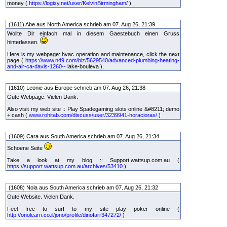
money (
https://logixy.net/user/KelvinBirmingham/
)
(1611) Abe aus North America schrieb am 07. Aug 26, 21:39
Wollte Dir einfach mal in diesem Gaestebuch einen Gruss
hinterlassen.
Here is my webpage: hvac operation and maintenance, click the next
page (
https://www.n49.com/biz/5629540/advanced-plumbing-heating-
and-air-ca-davis-1260--
lake-bouleva ),
(1610) Leonie aus Europe schrieb am 07. Aug 26, 21:38
Gute Webpage. Vielen Dank.
Also visit my web site :: Play Spadegaming slots online &#8211; demo
+ cash (
www.rohitab.com/discuss/user/3239941-horacioras/
)
(1609) Cara aus South America schrieb am 07. Aug 26, 21:34
Schoene Seite
Take a look at my blog :: Support.wattsup.com.au (
https://support.wattsup.com.au/archives/53410
)
(1608) Nola aus South America schrieb am 07. Aug 26, 21:32
Gute Website. Vielen Dank.
Feel free to surf to my site play poker online (
http://onolearn.co.il/jono/profile/dinofarr347272/
)