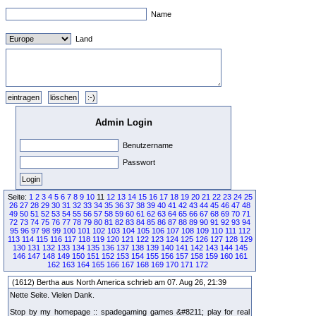
Name
Land
Admin Login
Benutzername
Passwort
Seite:
1
2
3
4
5
6
7
8
9
10
11
12
13
14
15
16
17
18
19
20
21
22
23
24
25
26
27
28
29
30
31
32
33
34
35
36
37
38
39
40
41
42
43
44
45
46
47
48
49
50
51
52
53
54
55
56
57
58
59
60
61
62
63
64
65
66
67
68
69
70
71
72
73
74
75
76
77
78
79
80
81
82
83
84
85
86
87
88
89
90
91
92
93
94
95
96
97
98
99
100
101
102
103
104
105
106
107
108
109
110
111
112
113
114
115
116
117
118
119
120
121
122
123
124
125
126
127
128
129
130
131
132
133
134
135
136
137
138
139
140
141
142
143
144
145
146
147
148
149
150
151
152
153
154
155
156
157
158
159
160
161
162
163
164
165
166
167
168
169
170
171
172
(1612) Bertha aus North America schrieb am 07. Aug 26, 21:39
Nette Seite. Vielen Dank.
Stop by my homepage :: spadegaming games &#8211; play for real