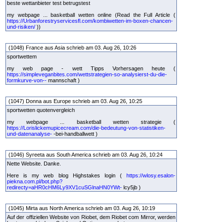
beste wettanbieter test betrugstest
my webpage ... basketball wetten online (Read the Full Article (
https://Urbanforestryservicesfl.com/kombiwetten-im-boxen-chancen-
und-risiken/
))
(1048) France aus Asia schrieb am 03. Aug 26, 10:26
sportwettem
my web page - wett Tipps Vorhersagen heute (
https://simpleveganbites.com/wettstrategien-so-analysierst-du-die-
formkurve-von--
mannschaft )
(1047) Donna aus Europe schrieb am 03. Aug 26, 10:25
sportwetten quotenvergleich
my webpage ... basketball wetten strategie (
https://Lorislickemupicecream.com/die-bedeutung-von-statistiken-
und-datenanalyse-
-bei-handballwett )
(1046) Syreeta aus South America schrieb am 03. Aug 26, 10:24
Nette Website. Danke.
Here is my web blog Highstakes login (
https://wlosy.esalon-
piekna.com.pl/bot.php?
redirecty=aHR0cHM6Ly9XV1cuSGlnaHN0YWt-
lcy5jb )
(1045) Mirta aus North America schrieb am 03. Aug 26, 10:19
Auf der offiziellen Website von Riobet, dem Riobet com Mirror, werden