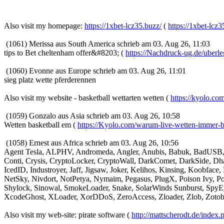
Also visit my homepage:
https://1xbet-lcz35.buzz/
(
https://1xbet-lcz3
(1061) Merissa aus South America schrieb am 03. Aug 26, 11:03
tips to Bet cheltenham offer&#8203; (
https://Nachdruck-ug.de/uberle
(1060) Evonne aus Europe schrieb am 03. Aug 26, 11:01
sieg platz wette pferderennen
Also visit my website - basketball wettarten wetten (
https://kyolo.com
(1059) Gonzalo aus Asia schrieb am 03. Aug 26, 10:58
Wetten basketball em (
https://Kyolo.com/warum-live-wetten-immer-b
(1058) Ernest aus Africa schrieb am 03. Aug 26, 10:56
Agent Tesla, ALPHV, Andromeda, Angler, Anubis, Babuk, BadUSB, Baz
Conti, Crysis, CryptoLocker, CryptoWall, DarkComet, DarkSide, D
IcedID, Industroyer, Jaff, Jigsaw, Joker, Kelihos, Kinsing, Koobf
NetSky, Nivdort, NotPetya, Nymaim, Pegasus, PlugX, Poison Ivy, 
Shylock, Sinowal, SmokeLoader, Snake, SolarWinds Sunburst, SpyEy
XcodeGhost, XLoader, XorDDoS, ZeroAccess, Zloader, Zlob, Zoto
Also visit my web-site: pirate software (
http://mattscherodt.de/inde