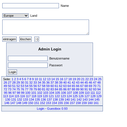
Name
Land
Admin Login
Benutzername
Passwort
Seite:
1
2
3
4
5
6
7
8
9
10
11
12
13
14
15
16
17
18
19
20
21
22
23
24
25
26
27
28
29
30
31
32
33
34
35
36
37
38
39
40
41
42
43
44
45
46
47
48
49
50
51
52
53
54
55
56
57
58
59
60
61
62
63
64
65
66
67
68
69
70
71
72
73
74
75
76
77
78
79
80
81
82
83
84
85
86
87
88
89
90
91
92
93
94
95
96
97
98
99
100
101
102
103
104
105
106
107
108
109
110
111
112
113
114
115
116
117
118
119
120
121
122
123
124
125
126
127
128
129
130
131
132
133
134
135
136
137
138
139
140
141
142
143
144
145
146
147
148
149
150
151
152
153
154
155
156
157
158
159
160
161
Login
-
Guestbox 0.93