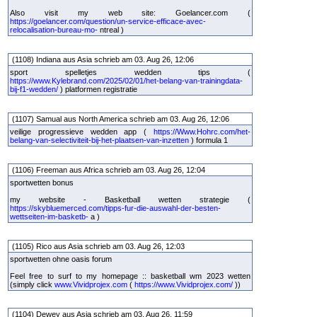
Also visit my web site: Goelancer.com (
https://goelancer.com/question/un-service-efficace-avec-
relocalisation-bureau-mo-
ntreal )
(1108) Indiana aus Asia schrieb am 03. Aug 26, 12:06
sport spelletjes wedden tips (
https://www.Kylebrand.com/2025/02/01/het-belang-van-trainingdata-
bij-f1-wedden/
) platformen registratie
(1107) Samual aus North America schrieb am 03. Aug 26, 12:06
veilige progressieve wedden app (
https://Www.Hohrc.com/het-
belang-van-selectiviteit-bij-het-plaatsen-van-inzetten
) formula 1
(1106) Freeman aus Africa schrieb am 03. Aug 26, 12:04
sportwetten bonus
my website - Basketball wetten strategie (
https://skybluemerced.com/tipps-fur-die-auswahl-der-besten-
wettseiten-im-basketb-
a )
(1105) Rico aus Asia schrieb am 03. Aug 26, 12:03
sportwetten ohne oasis forum
Feel free to surf to my homepage :: basketball wm 2023 wetten
(simply click
www.Vividprojex.com
(
https://www.Vividprojex.com/
))
(1104) Dewey aus Asia schrieb am 03. Aug 26, 11:59