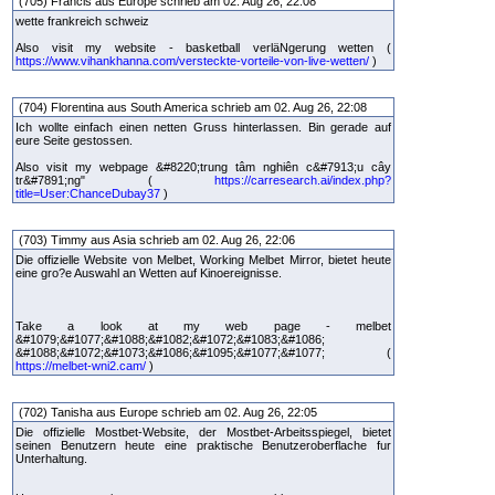
(705) Francis aus Europe schrieb am 02. Aug 26, 22:08
wette frankreich schweiz
Also visit my website - basketball verläNgerung wetten (
https://www.vihankhanna.com/versteckte-vorteile-von-live-wetten/
)
(704) Florentina aus South America schrieb am 02. Aug 26, 22:08
Ich wollte einfach einen netten Gruss hinterlassen. Bin gerade auf
eure Seite gestossen.
Also visit my webpage &#8220;trung tâm nghiên c&#7913;u cây
tr&#7891;ng" (
https://carresearch.ai/index.php?
title=User:ChanceDubay37
)
(703) Timmy aus Asia schrieb am 02. Aug 26, 22:06
Die offizielle Website von Melbet, Working Melbet Mirror, bietet heute
eine gro?e Auswahl an Wetten auf Kinoereignisse.
Take a look at my web page - melbet
&#1079;&#1077;&#1088;&#1082;&#1072;&#1083;&#1086;
&#1088;&#1072;&#1073;&#1086;&#1095;&#1077;&#1077; (
https://melbet-wni2.cam/
)
(702) Tanisha aus Europe schrieb am 02. Aug 26, 22:05
Die offizielle Mostbet-Website, der Mostbet-Arbeitsspiegel, bietet
seinen Benutzern heute eine praktische Benutzeroberflache fur
Unterhaltung.