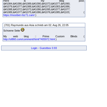
Here is my blog post;
&#1084;&#1086;&#1089;&#1090;&#1073;&#1077;&#1090;
&#1079;&#1077;&#1088;&#1082;&#1072;&#1083;&#1086;
&#1088;&#1072;&#1073;&#1086;&#1095;&#1077;&#1077;
&#1089;&#1077;&#1075;&#1086;&#1076;&#1085;&#1103; (
https://mostbet-rbz71.cam/
)
(701) Raymundo aus Asia schrieb am 02. Aug 26, 22:05
Schoene Seite
My web blog :: Prime Custom Blinds (
http://sl860.com/comment/html/?405972.html
)
Login
-
Guestbox 0.93