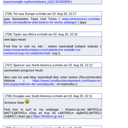
www.hyanglin.org/home/board_nQZz30/392909
)
(709) Teri aus Europe schrieb am 02. Aug 26, 22:17
gute Sportwetten Tipps Und Tricks (
www.ziminvestors.com/das-
leicht-verstandliche-wett-lexikon-fur-tennis-anfanger/
) tipps
(708) Taylor aus Africa schrieb am 02. Aug 26, 22:15
wett tipps-heute
Feel free to visit my site :: wetten basketball [related website (
www.noonanandcompany.com/statistische-modelle-zur-
verbesserung-von-wettentscheid-
ung )]
(707) Spencer aus North America schrieb am 02. Aug 26, 22:12
sportwetten prognose heute
Also visit my web blog: basketball über unter wetten (Recommended
Website (
https://www.Levelfourdevelopment.com/frauen-in-
fuhrungspositionen-der-wendepunkt-
-im-basketba ))
(706) Douglas aus South America schrieb am 02. Aug 26, 22:11
Schoene Seite
Feel free to surf to my webpage :: 8xbetvn.jp.net l&#7915;a
&#273;&#7843;o công an truy nã c&#7845;m ng&#432;&#7901;i
ch&#417;i tham gia (
https://8xbetvn.jp.net
)