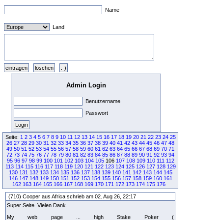
Name
Land
Admin Login
Benutzername
Passwort
Seite:
1
2
3
4
5
6
7
8
9
10
11
12
13
14
15
16
17
18
19
20
21
22
23
24
25
26
27
28
29
30
31
32
33
34
35
36
37
38
39
40
41
42
43
44
45
46
47
48
49
50
51
52
53
54
55
56
57
58
59
60
61
62
63
64
65
66
67
68
69
70
71
72
73
74
75
76
77
78
79
80
81
82
83
84
85
86
87
88
89
90
91
92
93
94
95
96
97
98
99
100
101
102
103
104
105
106
107
108
109
110
111
112
113
114
115
116
117
118
119
120
121
122
123
124
125
126
127
128
129
130
131
132
133
134
135
136
137
138
139
140
141
142
143
144
145
146
147
148
149
150
151
152
153
154
155
156
157
158
159
160
161
162
163
164
165
166
167
168
169
170
171
172
173
174
175
176
(710) Cooper aus Africa schrieb am 02. Aug 26, 22:17
Super Seite. Vielen Dank.
My web page ... high Stake Poker (