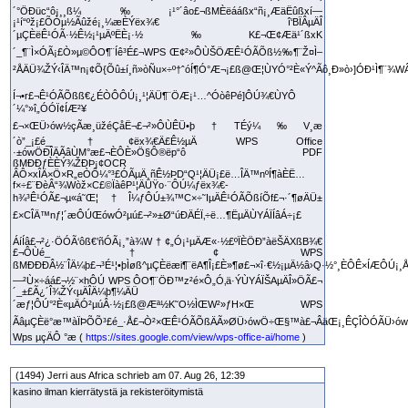
´°ÖÐüc“ô¡¸¸ß¼‰¡¹°´âo£¬ßMÈëááßx“ñ¡¸ÆäËûßxí—
¡¹í“ºž¡£ÕÒµ½Ãûžé¡¸¼æÈÝëx¾€ î‘BÏÂµÄÎ
´µÇÈëÊ¹ÓÃ·½Ê½¡¹µÄºËÈ¡·½‰K£¬Œ¢Æä¹´ßxK
´_¶¨Ì×ÓÃ¡£Ò»µ©ÔO¶¨Íê³É£¬WPS Œ¢²»ÔÙŠÖÆÊ¹ÓÃÕß½‰¶¨Ž¤Ì–
²ÅÄÜ¾ŽÝ‹ÎÄ™n¡¢Õ{Õû±í¸ñ»òÑu×÷º†ˆóÍ¶Ó°Æ¬¡£ß@Œ¦ÙYÓ°²È«Ý^Ãô¸Ð»ò›]ÓÐ¹Ì¶¨¾
Í¬•r£¬Ê¹ÓÃÕßß€¿ÉÒÔÔÚ¡¸¹¦ÄÜ¶¨ÖÆ¡¹…^ÓòêPé]ÔÚ¾€ÙYÔ
´¼°»î„ÓÓÏ¢ÍÆ²¥
£¬×ŒÜ›ów½çÃæ¸üžéÇåË¬£¬²»ÔÙÊÜ•þ†TÉý¼‰V¸æ
´ò”_¡£é_†¢ëx¾€Ä£Ê½µÄ WPS Office
·±ówÖÐÎÄÃâÙM°æ£¬ÈÔÈ»Ö§Ô®ëp“ô PDF
ßMÐÐƒÈÈÝ¾ŽÐÞ¡¢OCR
ÂÔ×xÎÄ×Ö×R„eÒÔ¼°³£ÓÃµÄ¸ñÊ½ÞD“Q¹¦ÄÜ¡£ë…ÎÄ™nºÍ¶àÈË…
f×÷£¨ÐèÂ“¾Wòž×C£©ÏàêP¹¦ÄÜŸo·¨ÔÚ¼ƒëx¾€­
h¾³Ê¹ÓÃ£¬µ«á˜Œ¦†Î¼ƒÔÚ±¾™C×÷˜IµÄÊ¹ÓÃÕßíÕf£¬·´¶øÄÜ±
£×CÎÄ™nƒ¦´æÔÚŒówÓ²µú£¬²»±Ø“úÐÄÉÏ‚÷ë…¶ËµÄÙYÁÏÍâÁ÷¡£
ÁíÍâ£¬²¿·ÖÓÃ‘ôß€’ñÓÃ¡¸”à¾W†¢„Ó¡¹µÄÆ«·½£ºÏÈÖÐ”àëŠÄXßB¾€
£¬ÔÙé_†¢ WPS
ßMÐÐÐÂ½¨ÎÄ¼þ£¬³É¹¦•þÌøß^µÇÈëæi¶¨ëA¶Î¡£È»¶ø£¬×î·€½¡µÄ½â›Q·½°¸ÈÔÊ×ÍÆÔÚ¡¸Å
—²Ù×÷áá£¬½¨×hÔÚ WPS ÔO¶¨ÖÐ™z²é×Ô„Ó‚ä·ÝÙYÁÏŠAµÄÎ»ÖÃ£¬
´_±£Ã¿´Î¾ŽÝ‹µÄÎÄ¼þ¶¼ÄÜ
´æƒ¦ÔÚ°²È«µÄÓ²µúÂ·½¡£ß@Æª½K˜O½ÌŒW²»ƒH×Œ WPS
ÃâµÇÈë°æ™àÏÞÕÕ³£é_·Å£¬Ò²×ŒÊ¹ÓÃÕßÄÃ»ØÜ›ówÖ÷Œ§™à£¬ÂäŒ¡¸ÊÇÎÒÓÃÜ›ów£
Wps µçÄÔ °æ (
https://sites.google.com/view/wps-office-ai/home
)
(1494) Jerri aus Africa schrieb am 07. Aug 26, 12:39
kasino ilman kierrätystä ja rekisteröitymistä