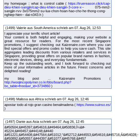
my homepage :: what is control cable (
https://truereason.click/cap-
dieu-khien-sangjin/cap-dieu-khien-sangjin-3-core-x--
075-mm2-
sangjin-rvv-3x075mm2-su-lua-chon-hoan-hao-cho-he-thong-cong-
nghiep-hien-- dai-n343.h )
(1499) Valerie aus South America schrieb am 07. Aug 26, 12:53
I appreciate your terrific short article!
Your content is both helpful and engaging, making your website a
great resource for readers. For the most recent Singapore
promotions, I suggest checking out Kaizenaire.com where you can
find special offers and promo codes to help you save cash. This site
aggregates leading discounts from various retailers and services in
Singapore, providing great offers on popular brand names in fashion,
electronic devices, dining, and everyday fundamentals.
Keep up the outstanding work, and I look forward to checking out
more of your informative articles in the future. Finest concerns and
delighted reading!
my blog post ... Kaizenaire Promotions (
http://woojincopolymer.co.kr/bbs/board.php?
bo_table=free&wr_id=3734860
)
(1498) Malissa aus Africa schrieb am 07. Aug 26, 12:46
apostar todo al rojo gran casino benalmadena (
https://www.suinso.es/
)
(1497) Dante aus Asia schrieb am 07. Aug 26, 12:45
&#50504;&#45397;&#54616;&#49464;&#50836;Ï¼&#-
45224;&#49457;&#44148;&#440
&#51221;&#54408;&#47564;&#51012;°&#52712;&#44553;&#54616;&#45716;Á&#54028;-
&#50892;&#50557;&#44397;&#51077;&#45768;&#457