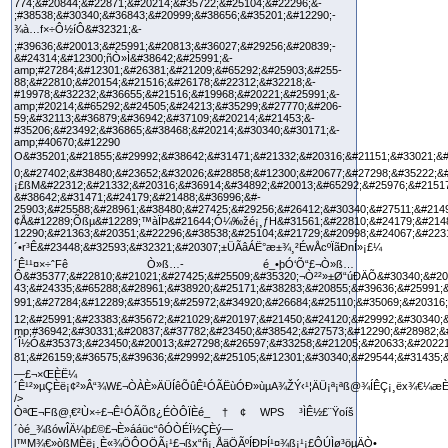
ÒªŒ¬Fß@‚€²Ù×÷£¬Ê¹ÓÃÕß¿ÉÒÔÏÈé_†¢ WPS ³ÌÊ½£¨Ÿoíš
´òé_¾ßówÎÄ¼þ£©£¬È»ááüc“ôÓÒÉÏ½ÇÈý—
l™M¾€»òßMÈë¡¸È«¾ÖÔOÖÃ¡¹£¬ßx“ñ¡¸ÅäÖÃºÍÐÞÍ¹¤¾ß¡¹¡£ÔÚÌø³öµÄÒ•