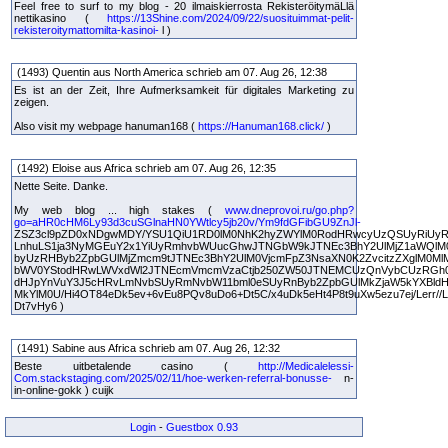
Feel free to surf to my blog - 20 ilmaiskierrosta RekisteröitymäLlä
nettikasino (
https://13Shine.com/2024/09/22/suosituimmat-pelit-
rekisteroitymattomilta-kasinoi-
l )
(1493) Quentin aus North America schrieb am 07. Aug 26, 12:38
Es ist an der Zeit, Ihre Aufmerksamkeit für digitales Marketing zu
zeigen.
Also visit my webpage hanuman168 (
https://Hanuman168.click/
)
(1492) Eloise aus Africa schrieb am 07. Aug 26, 12:35
Nette Seite. Danke.
My web blog ... high stakes (
www.dneprovoi.ru/go.php?
go=aHR0cHM6Ly93d3cuSGlnaHN0YWtlcy5jb20v/Ym9fdGFibGU9ZnJl-
ZSZ3cl9pZD0xNDgwMDY/YSU1QiU1RD0lM0NhK2hyZWYlM0RodHRwcyUzQSUyRiUyR
LnhuLS1ja3NyMGEuY2x1YiUyRmhvbWUucGhwJTNGbW9kJTNEc3BhY2UlMjZ1aWQlM
byUzRHByb2ZpbGUlMjZmcm9tJTNEc3BhY2UlM0VjcmFpZ3NsaXN0K2ZvcitzZXglM0M
bWV0YStodHRwLWVxdWl2JTNEcmVmcmVzaCtjb250ZW50JTNEMCUzQnVybCUzRGh
dHJpYnVuY3J5cHRvLmNvbSUyRmNvbW11bml0eSUyRnByb2ZpbGUlMkZjaW5kYXBldH
MkYlM0U/Hi4OT84eDk5ev+6vEu8PQv8uDo6+Dt5C/x4uDk5eHt4P8t9uXw5ezu7ej/Lerr//Li
Dt7vHy6 )
(1491) Sabine aus Africa schrieb am 07. Aug 26, 12:32
Beste uitbetalende casino (
http://Medicalelessi-
Com.stackstaging.com/2025/02/11/hoe-werken-referral-bonusse-
n-
in-online-gokk ) cuijk
Login
-
Guestbox 0.93