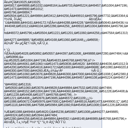
Ãë±ÞÇÏ&#10025;&#10025;
&#45817;&#49888;&#51032;ö&#48164;à±&#9733;À&#45224;&#49457;&#51004;&#47196;
&#51473;&#49900;&#51012;
&#45796;&#49884;?
&#50504;&#51221;&#49884;&#53412;&#44256;À&#49910;&#45796;&#47732;ã&#53364;&
³²¼ºÀ¸·Î¼­ÀÇ Áß½ÉÀ»
´Ù&#46888;&#44161;&#44172;¾ÈÁ¤½&#44288;&#44228;°&#49549;&#50640;&#49436;½
;#44048;&#51012;é&#46104;&#52286;&#44256;¸&#49910;&#51004;&#49884;&#45796;&#
(
ht&#48372;&#45796;s&#50504;&#51221;&#51201;&#51060;&#44256;z&#47564;&#51313
&#44277;&#49885;°&#54856;&#54168;&#51060;&#51648;¿¡&#8658;­
ÀÚ½Å°¨À» µÇÃ£°í ½ÍÀ¸½Ã´Ù¸é.
º¸´Ù
¾ÈÁ¤Àû&#54028;&#50892;&#50557;&#44397;&#51008;¸&#49888;&#47280;&#47484;½&#
¿&#50896;&a-
mp;#52825;&#51004;&#47196;Å&#54633;&#45768;&#45796;ä? />
&#44256;&#44061;&#51060;½&#51473;&#50836;&#54620;¨&#49692;&#44036;&#51012;Ì
&#54200;&#50504;&#54616;&#44172;h&#51600;&#44600;p&#49688;:&#51080;&#46020;
&#46300;&#47000;&#44260;ÆÄ¿ö¾à±¹Àº ½Å·Ú¸¦
&#50500;&#51060;&#53076;&#49828;À&#46300;&#47000;&#44260;&#51008;Ç&#52380;
&#51473;&#49900;&#51004;&#47196;À&#44396;&#49457;&#46108;ø&#45224;&#49457;À
°&#44592;&#51316;
´&#50500;&#51060;&#53076;&#49828;ß&#49884;&#47532;&#51592;&#47484;
&#44592;&#48152;&#51004;&#47196;À&#44060;&#48156;&#46108;¸&#51228;&#54408;&
2;&#51228;&#54408;&#51077;&#45768;&#45796;. />
&#51221;&#54408;¿&#50976;&#53685;à&#48372;&#51109;¿¡¼­
&#51088;&#50672;Ò&#50976;&#47000;Ç&#49457;&#48516;Â&#51473;&#49900;¦Ç°,&#52
(I&#51116;&#44396;&#47588;&#50984;&#51060;R&#45458;&#51008;O&#51228;&#54408
¾Æ&#51088;&#49464;&#54620;Ú&#45236;&#50857;&#51008;µ&#44277;&#49885;
¡&#49324;&#51060;&#53944;&#47484;
&#52280;&#44256;&#54616;&#49884;&#44592;¼&#48148;&#46989;&#45768;&#45796;»
Áß½ÉÀ¸·Î ±¸¼ºµÈ ³²¼º °Ç°­ °ü¸® Á¦Ç°ÀÔ´Ï´Ù.