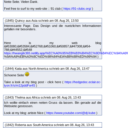
Nette Seite. Vielen Dank.
Feel free to surf to my web-site :: 91 club (
https://91-clubs.org/
)
(1845) Quincy aus Asia schrieb am 08. Aug 26, 13:50
Interessante Page. Das Design und die nuetzlichen Informationen
gefallen mir besonders.
Here is my web blog
&#53080;&#53584;&#52768;&#51060;&#50857;&#47308;&#54-
788;&#44552;&#548 (
https://hwangtk365.netlify.app/%EC%A0%95%EB%B3%B4%EC%9D%B4%EC%9
%9A%A9%EB%A3%8C%ED%98%84%EA%B8%88%ED%99%94 )
(1844) Katia aus North America schrieb am 08. Aug 26, 13:47
Schoene Seite
Take a look at my blog post - click here (
https://hedgedoc.eclair.ec-
lyon.fr/s/m12pddFw4S
)
(1843) Thelma aus Africa schrieb am 08. Aug 26, 13:43
Ich wollte einfach einen netten Gruss da lassen. Bin gerade auf die
Websiete gestossen.
Look at my blog: artiste Nice (
https://www.youtube.com/@dj-kube
)
(1842) Roberta aus South America schrieb am 08. Aug 26, 13:43