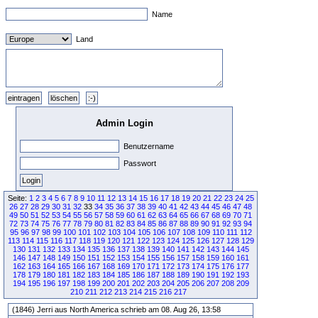
Name
Land
Admin Login
Benutzername
Passwort
Seite:
1
2
3
4
5
6
7
8
9
10
11
12
13
14
15
16
17
18
19
20
21
22
23
24
25
26
27
28
29
30
31
32
33
34
35
36
37
38
39
40
41
42
43
44
45
46
47
48
49
50
51
52
53
54
55
56
57
58
59
60
61
62
63
64
65
66
67
68
69
70
71
72
73
74
75
76
77
78
79
80
81
82
83
84
85
86
87
88
89
90
91
92
93
94
95
96
97
98
99
100
101
102
103
104
105
106
107
108
109
110
111
112
113
114
115
116
117
118
119
120
121
122
123
124
125
126
127
128
129
130
131
132
133
134
135
136
137
138
139
140
141
142
143
144
145
146
147
148
149
150
151
152
153
154
155
156
157
158
159
160
161
162
163
164
165
166
167
168
169
170
171
172
173
174
175
176
177
178
179
180
181
182
183
184
185
186
187
188
189
190
191
192
193
194
195
196
197
198
199
200
201
202
203
204
205
206
207
208
209
210
211
212
213
214
215
216
217
(1846) Jerri aus North America schrieb am 08. Aug 26, 13:58