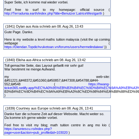
Super Seite, ich komme mal wieder vorbei.
Feel free to surf to my homepage: official source (
http://Terradunia.earth/index.php?title=Benutzer:LatriceWestgarth
)
(1841) Dylan aus Asia schrieb am 08. Aug 26, 13:43
Gute Page. Danke.
Here is my website a level maths tuition malaysia (visit the up coming
webpage (
https://Diendan.Topdichvuketoan.vn/forums/users/hermelindaiww/
))
(1840) Elisha aus Africa schrieb am 08. Aug 26, 13:42
Toll gemachte Seite, das Layout gefaellt mir sehr gut!
War bestimmt ne menge Aufwand.
my web-site:
&#51221;&#48372;&#51060;&#50857;&#47308;&#54788;&#44-
552;&#548 (
https://hwang-
ticket365.netlify.app/%EC%A0%95%EB%B3%B4%EC%9D%B4%EC%9A%A9%EB%A
B3%B4%EC%9D%B4%EC%9A%A9%EB%A3%8C%ED%98%84%EA%B8%88%ED%9
)
(1839) Courtney aus Europe schrieb am 08. Aug 26, 13:41
Danke fuer die schoene Zeit auf dieser Webseite. Macht weiter so.
Da komme ich gerne wieder vorbei.
Feel free to visit my blog; math tuition centre in ang mo kio (
https://anuntescu.ro/index.php?
page=user&action=pub_profile&id=103020
)