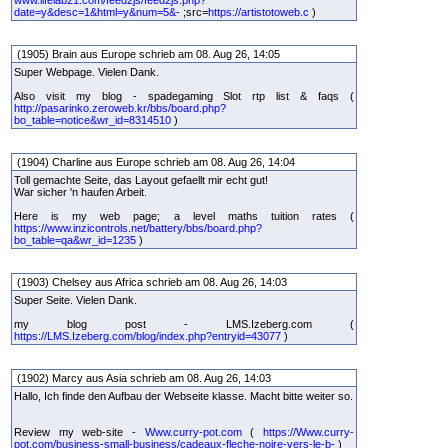
date=y&desc=1&html=y&num=5&-
;src=
https://artistotoweb.c
)
(1905) Brain aus Europe schrieb am 08. Aug 26, 14:05
Super Webpage. Vielen Dank.
Also visit my blog - spadegaming Slot rtp list & faqs (
http://pasarinko.zeroweb.kr/bbs/board.php?
bo_table=notice&wr_id=8314510
)
(1904) Charline aus Europe schrieb am 08. Aug 26, 14:04
Toll gemachte Seite, das Layout gefaellt mir echt gut!
War sicher 'n haufen Arbeit.
Here is my web page; a level maths tuition rates (
https://www.inzicontrols.net/battery/bbs/board.php?
bo_table=qa&wr_id=1235
)
(1903) Chelsey aus Africa schrieb am 08. Aug 26, 14:03
Super Seite. Vielen Dank.
my blog post - LMS.Izeberg.com (
https://LMS.Izeberg.com/blog/index.php?entryid=43077
)
(1902) Marcy aus Asia schrieb am 08. Aug 26, 14:03
Hallo, Ich finde den Aufbau der Webseite klasse. Macht bitte weiter so.
Review my web-site -
Www.curry-pot.com
(
https://Www.curry-
pot.com/business-small-business/cadeaux-fleche-noire-vers-le-b-
)