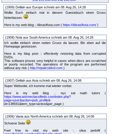
(1909) Delilah aus Europe schrieb am 08. Aug 26, 14:28
Wollte Euch einfach mal in diesem Gaestebuch einen Gruss
hinterlassen.
Here is my web blog :: Abrasifsea.com (
https://Abrasifsea.com/
)
(1908) Nola aus South America schrieb am 08. Aug 26, 14:26
Ich wollte einfach einen netten Gruss da lassen. Bin eben auf die
Homepage gestossen.
Here is my blog post :: effectively restoring data from corrupted
DVDs.
This software proves very helpful in cases when discs are scratched
or poorly recorded. The operations of the program are performed
without any risk (
http://repaircddvd.com
)
(1907) Delilah aus Asia schrieb am 08. Aug 26, 14:08
Super Webseite, ich komme mal wieder vorbei.
Here is my web blog ... nyc sat math tutors (
https://www.askmeclassifieds.com/index.php?
page=user&action=pub_profile&-
id=138591&item_type=active&per_page )
(1906) Vania aus North America schrieb am 08. Aug 26, 14:06
Schoene Seite
Feel free to visit my web site :: situs pedofil (
www.lifelab21.com/feed2js/feed2js.php?