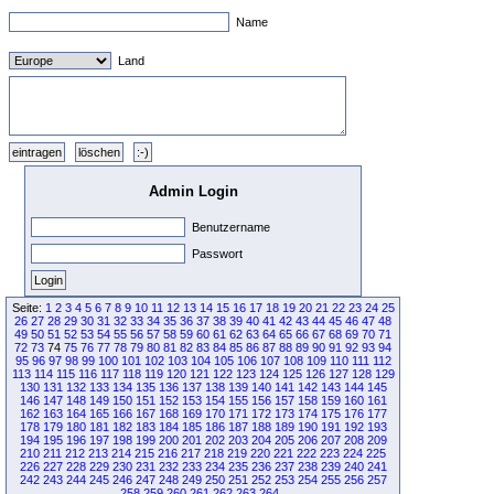
Name
Land
Admin Login
Benutzername
Passwort
Seite:
1
2
3
4
5
6
7
8
9
10
11
12
13
14
15
16
17
18
19
20
21
22
23
24
25
26
27
28
29
30
31
32
33
34
35
36
37
38
39
40
41
42
43
44
45
46
47
48
49
50
51
52
53
54
55
56
57
58
59
60
61
62
63
64
65
66
67
68
69
70
71
72
73
74
75
76
77
78
79
80
81
82
83
84
85
86
87
88
89
90
91
92
93
94
95
96
97
98
99
100
101
102
103
104
105
106
107
108
109
110
111
112
113
114
115
116
117
118
119
120
121
122
123
124
125
126
127
128
129
130
131
132
133
134
135
136
137
138
139
140
141
142
143
144
145
146
147
148
149
150
151
152
153
154
155
156
157
158
159
160
161
162
163
164
165
166
167
168
169
170
171
172
173
174
175
176
177
178
179
180
181
182
183
184
185
186
187
188
189
190
191
192
193
194
195
196
197
198
199
200
201
202
203
204
205
206
207
208
209
210
211
212
213
214
215
216
217
218
219
220
221
222
223
224
225
226
227
228
229
230
231
232
233
234
235
236
237
238
239
240
241
242
243
244
245
246
247
248
249
250
251
252
253
254
255
256
257
258
259
260
261
262
263
264