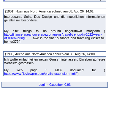
(1901) Ngan aus North America schrieb am 08. Aug 26, 14:01
Interessante Seite. Das Design und die nuetzlichen Informationen
gefallen mir besonders.
My site: things to do around hagerstown maryland (
http://finance.aseancoverage.com/news/travel-trends-in-2022-year-
of-discovering--
awe-in-the-vast-outdoors-and-travelling-closer-to-
home/379 )
(1900) Arlene aus North America schrieb am 08. Aug 26, 14:00
Ich wollte einfach einen netten Gruss hinterlassen. Bin eben auf eure
Websiete gestossen.
My web page :: MC6 document file (
https://www.fileviewpro.com/en/file-extension-mc6/
)
Login
-
Guestbox 0.93