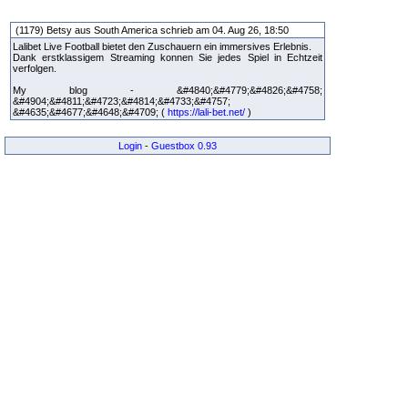
(1179) Betsy aus South America schrieb am 04. Aug 26, 18:50
Lalibet Live Football bietet den Zuschauern ein immersives Erlebnis.
Dank erstklassigem Streaming konnen Sie jedes Spiel in Echtzeit
verfolgen.
My blog - &#4840;&#4779;&#4826;&#4758;
&#4904;&#4811;&#4723;&#4814;&#4733;&#4757;
&#4635;&#4677;&#4648;&#4709; (
https://lali-bet.net/
)
Login
-
Guestbox 0.93