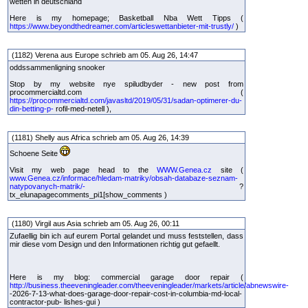
wetten in deutschland
Here is my homepage; Basketball Nba Wett Tipps (
https://www.beyondthedreamer.com/articleswettanbieter-mit-trustly/
)
(1182) Verena aus Europe schrieb am 05. Aug 26, 14:47
oddssammenligning snooker
Stop by my website nye spiludbyder - new post from
procommercialtd.com (
https://procommercialtd.com/javasltd/2019/05/31/sadan-optimerer-du-
din-betting-p-
rofil-med-netell ),
(1181) Shelly aus Africa schrieb am 05. Aug 26, 14:39
Schoene Seite
Visit my web page head to the
WWW.Genea.cz
site (
www.Genea.cz/informace/hledam-matriky/obsah-databaze-seznam-
natypovanych-matrik/-
?
tx_elunapagecomments_pi1[show_comments )
(1180) Virgil aus Asia schrieb am 05. Aug 26, 00:11
Zufaellig bin ich auf eurem Portal gelandet und muss feststellen, dass
mir diese vom Design und den Informationen richtig gut gefaellt.
Here is my blog: commercial garage door repair (
http://business.theeveningleader.com/theeveningleader/markets/article/abnewswire-
-2026-7-13-what-does-garage-door-repair-cost-in-columbia-md-local-
contractor-pub- lishes-gui )