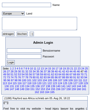
Name
Land
Admin Login
Benutzername
Passwort
Seite:
1
2
3
4
5
6
7
8
9
10
11
12
13
14
15
16
17
18
19
20
21
22
23
24
25
26
27
28
29
30
31
32
33
34
35
36
37
38
39
40
41
42
43
44
45
46
47
48
49
50
51
52
53
54
55
56
57
58
59
60
61
62
63
64
65
66
67
68
69
70
71
72
73
74
75
76
77
78
79
80
81
82
83
84
85
86
87
88
89
90
91
92
93
94
95
96
97
98
99
100
101
102
103
104
105
106
107
108
109
110
111
112
113
114
115
116
117
118
119
120
121
122
123
124
125
126
127
128
129
130
131
132
133
134
135
136
137
138
139
140
141
142
143
144
145
146
147
148
149
150
151
152
153
154
155
156
157
158
159
160
161
162
163
164
165
(1188) Rayford aus Africa schrieb am 05. Aug 26, 18:22
[[""]]
Feel free to visit my website - head injury lawyer los angeles (