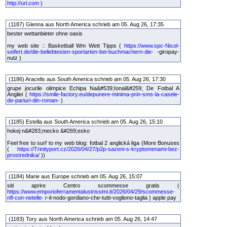
http://url.com
)
(1187) Glenna aus North America schrieb am 05. Aug 26, 17:35
bester wettanbieter ohne oasis
my web site :: Basketball Wm Wett Tipps (
https://www.spc-Nicol-
seifert.de/die-beliebtesten-sportarten-bei-buchmachern-die-
-giropay-
nutz )
(1186) Aracelis aus South America schrieb am 05. Aug 26, 17:30
grupe jocurile olimpice Echipa Na&#539;Ional&#259; De Fotbal A
Angliei (
https://smile-factory.eu/depunere-minima-prin-sms-la-casele-
de-pariuri-din-roman-
)
(1185) Estella aus South America schrieb am 05. Aug 26, 15:10
hokej n&#283;mecko &#269;esko
Feel free to surf to my web blog: fotbal 2 anglická liga (More Bonuses
(
https://Trinityport.cz/2026/04/27/p2p-sazeni-s-kryptomenami-bez-
prostrednika/
))
(1184) Marie aus Europe schrieb am 05. Aug 26, 15:07
siti aprire Centro scommesse gratis (
https://www.emporioferramentalustrissimi.it/2026/04/29/scommesse-
nfl-con-netelle-
r-il-nodo-gordiano-che-tutti-vogliono-taglia ) apple pay
(1183) Tory aus North America schrieb am 05. Aug 26, 14:47