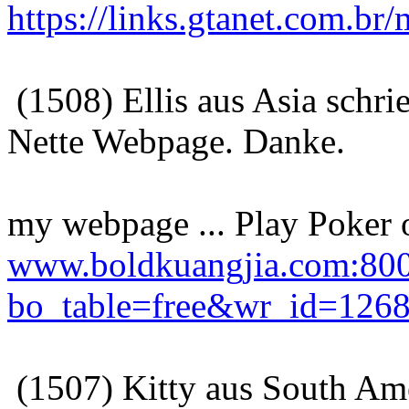
https://links.gtanet.com.b
(1508) Ellis aus Asia schr
Nette Webpage. Danke.
my webpage ... Play Poker o
www.boldkuangjia.com:8000
bo_table=free&wr_id=126
(1507) Kitty aus South Ame