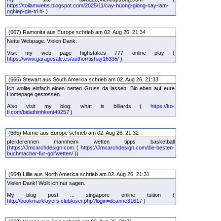
https://toilamwebs.blogspot.com/2025/11/cay-huong-giong-cay-lam-
nghiep-gia-tri.h-
)
(667) Ramonita aus Europe schrieb am 02. Aug 26, 21:34
Nette Webpage. Vielen Dank.
Visit my web page highstakes 777 online play (
https://www.garagesale.es/author/tishay16335/
)
(666) Stewart aus South America schrieb am 02. Aug 26, 21:33
Ich wollte einfach einen netten Gruss da lassen. Bin eben auf eure
Homepage gestossen.
Also visit my blog: what is billiards (
https://ko-
fi.com/bidathinhkent49257
)
(665) Mamie aus Europe schrieb am 02. Aug 26, 21:32
pferderennen mannheim wetten tipps basketball
(
https://Jmcarchdesign.com
(
https://Jmcarchdesign.com/die-besten-
buchmacher-fur-golfwetten/
))
(664) Lillie aus North America schrieb am 02. Aug 26, 21:31
Vielen Dank! Wollt ich nur sagen.
My blog post ... singapore online tuition (
http://bookmarklayers.club/user.php?login=deanne31617
)