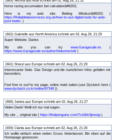
(663) Verona aus Asia schrieb am 02. Aug 26, 21:31
horse racing accumulator bet calculator&#8203;
Here is my web site: Betting Windsor&#8203; (
https://Reliablelawservices.org.uk/how-to-use-digital-tools-for-ante-
post-bettin-
)
(662) Gabrielle aus North America schrieb am 02. Aug 26, 21:29
Super Website. Danke.
My site you can try
www.Garagesale.es
(
https://www.Garagesale.es/author/heikemeredi/
)
(661) Sharyl aus Europe schrieb am 02. Aug 26, 21:29
Interessante Seite. Das Design und die nuetzlichen Infos gefallen mir
besonders.
Feel free to surf to my page; online math tuition (use Dyclutch here (
www.dyclutch.co.kr/online/97348
))
(660) Janina aus Europe schrieb am 02. Aug 26, 21:27
Vielen Dank! Wollt ich nur mal sagen.
My site ... original site (
https://findpenguins.com/7ce0bh3jewxjq
)
(659) Clarita aus Europe schrieb am 02. Aug 26, 21:26
Ich wollte einfach einen netten Gruss hinterlassen. Bin eben auf die
Homepage gestossen.