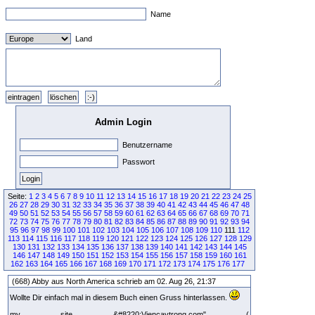
Name
Land
Admin Login
Benutzername
Passwort
Seite:
1
2
3
4
5
6
7
8
9
10
11
12
13
14
15
16
17
18
19
20
21
22
23
24
25
26
27
28
29
30
31
32
33
34
35
36
37
38
39
40
41
42
43
44
45
46
47
48
49
50
51
52
53
54
55
56
57
58
59
60
61
62
63
64
65
66
67
68
69
70
71
72
73
74
75
76
77
78
79
80
81
82
83
84
85
86
87
88
89
90
91
92
93
94
95
96
97
98
99
100
101
102
103
104
105
106
107
108
109
110
111
112
113
114
115
116
117
118
119
120
121
122
123
124
125
126
127
128
129
130
131
132
133
134
135
136
137
138
139
140
141
142
143
144
145
146
147
148
149
150
151
152
153
154
155
156
157
158
159
160
161
162
163
164
165
166
167
168
169
170
171
172
173
174
175
176
177
(668) Abby aus North America schrieb am 02. Aug 26, 21:37
Wollte Dir einfach mal in diesem Buch einen Gruss hinterlassen.
my site &#8220;Viencaytrong.com" (