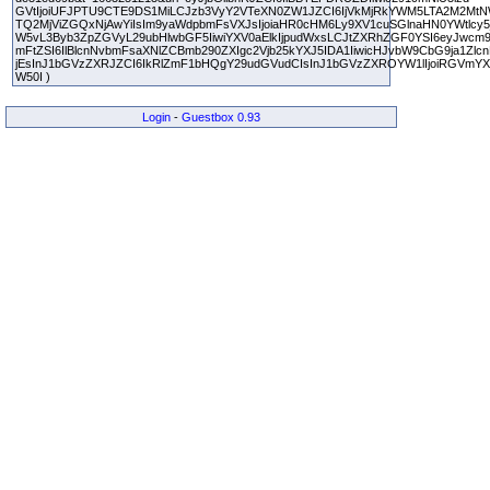
GVtIjoiUFJPTU9CTE9DS1MiLCJzb3VyY2VTeXN0ZW1JZCI6IjVkMjRkYWM5LTA2M2MtN
TQ2MjViZGQxNjAwYiIsIm9yaWdpbmFsVXJsIjoiaHR0cHM6Ly9XV1cuSGlnaHN0YWtlcy5
W5vL3Byb3ZpZGVyL29ubHlwbGF5IiwiYXV0aElkIjpudWxsLCJtZXRhZGF0YSI6eyJwcm9
mFtZSI6IlBlcnNvbmFsaXNlZCBmb290ZXIgc2Vjb25kYXJ5IDA1IiwicHJvbW9CbG9ja1Zlcn
jEsInJ1bGVzZXRJZCI6IkRlZmF1bHQgY29udGVudCIsInJ1bGVzZXROYW1lIjoiRGVmYX
W50I )
Login
-
Guestbox 0.93