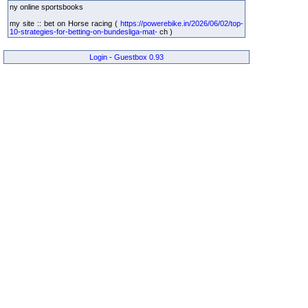
ny online sportsbooks
my site :: bet on Horse racing (
https://powerebike.in/2026/06/02/top-
10-strategies-for-betting-on-bundesliga-mat-
ch )
Login
-
Guestbox 0.93