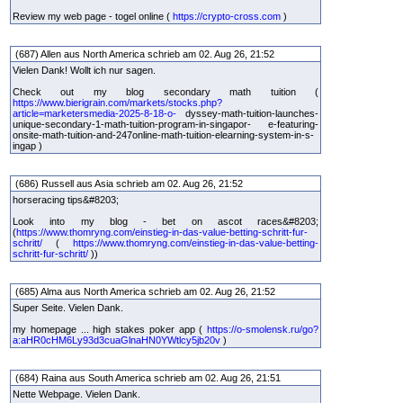
Review my web page - togel online (
https://crypto-cross.com
)
(687) Allen aus North America schrieb am 02. Aug 26, 21:52
Vielen Dank! Wollt ich nur sagen.
Check out my blog secondary math tuition (
https://www.bierigrain.com/markets/stocks.php?
article=marketersmedia-2025-8-18-o-
dyssey-math-tuition-launches-
unique-secondary-1-math-tuition-program-in-singapor- e-featuring-
onsite-math-tuition-and-247online-math-tuition-elearning-system-in-s-
ingap )
(686) Russell aus Asia schrieb am 02. Aug 26, 21:52
horseracing tips&#8203;
Look into my blog - bet on ascot races&#8203;
(
https://www.thomryng.com/einstieg-in-das-value-betting-schritt-fur-
schritt/
(
https://www.thomryng.com/einstieg-in-das-value-betting-
schritt-fur-schritt/
))
(685) Alma aus North America schrieb am 02. Aug 26, 21:52
Super Seite. Vielen Dank.
my homepage ... high stakes poker app (
https://o-smolensk.ru/go?
a:aHR0cHM6Ly93d3cuaGlnaHN0YWtlcy5jb20v
)
(684) Raina aus South America schrieb am 02. Aug 26, 21:51
Nette Webpage. Vielen Dank.