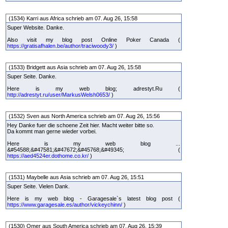
(1534) Karri aus Africa schrieb am 07. Aug 26, 15:58
Super Website. Danke.
Also visit my blog post Online Poker Canada (
https://gratisafhalen.be/author/traciwoody3/
)
(1533) Bridgett aus Asia schrieb am 07. Aug 26, 15:58
Super Seite. Danke.
Here is my web blog; adrestyt.Ru (
http://adrestyt.ru/user/MarkusWelsh0653/
)
(1532) Sven aus North America schrieb am 07. Aug 26, 15:56
Hey Danke fuer die schoene Zeit hier. Macht weiter bitte so.
Da kommt man gerne wieder vorbei.
Here is my web blog ...
&#54588;&#47581;&#47672;&#45768;&#49345; (
https://aed4524er.dothome.co.kr/
)
(1531) Maybelle aus Asia schrieb am 07. Aug 26, 15:51
Super Seite. Vielen Dank.
Here is my web blog - Garagesale`s latest blog post (
https://www.garagesale.es/author/vickeychinn/
)
(1530) Omer aus South America schrieb am 07. Aug 26, 15:39