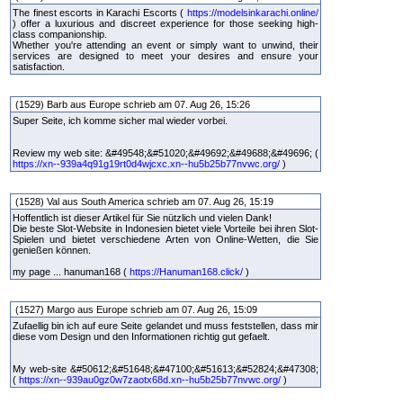
The finest escorts in Karachi Escorts (
https://modelsinkarachi.online/
) offer a luxurious and discreet experience for those seeking high-
class companionship.
Whether you're attending an event or simply want to unwind, their
services are designed to meet your desires and ensure your
satisfaction.
(1529) Barb aus Europe schrieb am 07. Aug 26, 15:26
Super Seite, ich komme sicher mal wieder vorbei.
Review my web site: &#49548;&#51020;&#49692;&#49688;&#49696; (
https://xn--939a4q91g19rt0d4wjcxc.xn--hu5b25b77nvwc.org/
)
(1528) Val aus South America schrieb am 07. Aug 26, 15:19
Hoffentlich ist dieser Artikel für Sie nützlich und vielen Dank!
Die beste Slot-Website in Indonesien bietet viele Vorteile bei ihren Slot-
Spielen und bietet verschiedene Arten von Online-Wetten, die Sie
genießen können.
my page ... hanuman168 (
https://Hanuman168.click/
)
(1527) Margo aus Europe schrieb am 07. Aug 26, 15:09
Zufaellig bin ich auf eure Seite gelandet und muss feststellen, dass mir
diese vom Design und den Informationen richtig gut gefaelt.
My web-site &#50612;&#51648;&#47100;&#51613;&#52824;&#47308;
(
https://xn--939au0gz0w7zaotx68d.xn--hu5b25b77nvwc.org/
)