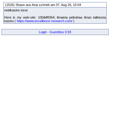
(1526) Shaun aus Asia schrieb am 07. Aug 26, 15:04
nettikasino sivut
Here is my web-site: 100&#8364; ilmaista pelirahaa ilman talletusta
kasino (
https://www.excellence-research.com/
)
Login
-
Guestbox 0.93