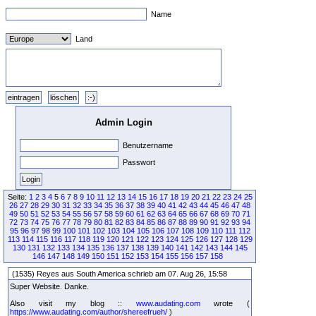
Name
Land
Admin Login
Benutzername
Passwort
Seite:
1
2
3
4
5
6
7
8
9
10
11
12
13
14
15
16
17
18
19
20
21
22
23
24
25
26
27
28
29
30
31
32
33
34
35
36
37
38
39
40
41
42
43
44
45
46
47
48
49
50
51
52
53
54
55
56
57
58
59
60
61
62
63
64
65
66
67
68
69
70
71
72
73
74
75
76
77
78
79
80
81
82
83
84
85
86
87
88
89
90
91
92
93
94
95
96
97
98
99
100
101
102
103
104
105
106
107
108
109
110
111
112
113
114
115
116
117
118
119
120
121
122
123
124
125
126
127
128
129
130
131
132
133
134
135
136
137
138
139
140
141
142
143
144
145
146
147
148
149
150
151
152
153
154
155
156
157
158
(1535) Reyes aus South America schrieb am 07. Aug 26, 15:58
Super Website. Danke.
Also visit my blog ::
www.audating.com
wrote (
https://www.audating.com/author/shereefrueh/
)