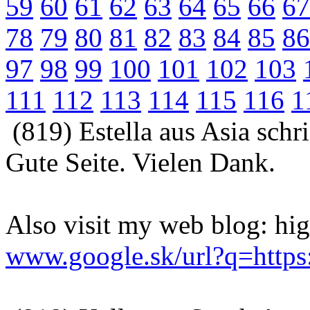
59
60
61
62
63
64
65
66
67
78
79
80
81
82
83
84
85
86
97
98
99
100
101
102
103
111
112
113
114
115
116
1
(819) Estella aus Asia sch
Gute Seite. Vielen Dank.
Also visit my web blog: hi
www.google.sk/url?q=https