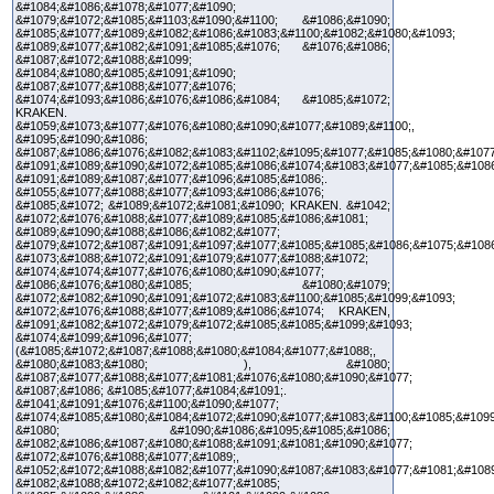
&#1084;&#1086;&#1078;&#1077;&#1090;
&#1079;&#1072;&#1085;&#1103;&#1090;&#1100; &#1086;&#1090;
&#1085;&#1077;&#1089;&#1082;&#1086;&#1083;&#1100;&#1082;&#1080;&#1093;
&#1089;&#1077;&#1082;&#1091;&#1085;&#1076; &#1076;&#1086;
&#1087;&#1072;&#1088;&#1099;
&#1084;&#1080;&#1085;&#1091;&#1090;
&#1087;&#1077;&#1088;&#1077;&#1076;
&#1074;&#1093;&#1086;&#1076;&#1086;&#1084; &#1085;&#1072;
KRAKEN.
&#1059;&#1073;&#1077;&#1076;&#1080;&#1090;&#1077;&#1089;&#1100;,
&#1095;&#1090;&#1086;
&#1087;&#1086;&#1076;&#1082;&#1083;&#1102;&#1095;&#1077;&#1085;&#1080;&#1077
&#1091;&#1089;&#1090;&#1072;&#1085;&#1086;&#1074;&#1083;&#1077;&#1085;&#108
&#1091;&#1089;&#1087;&#1077;&#1096;&#1085;&#1086;.
&#1055;&#1077;&#1088;&#1077;&#1093;&#1086;&#1076;
&#1085;&#1072; &#1089;&#1072;&#1081;&#1090; KRAKEN. &#1042;
&#1072;&#1076;&#1088;&#1077;&#1089;&#1085;&#1086;&#1081;
&#1089;&#1090;&#1088;&#1086;&#1082;&#1077;
&#1079;&#1072;&#1087;&#1091;&#1097;&#1077;&#1085;&#1085;&#1086;&#1075;&#108
&#1073;&#1088;&#1072;&#1091;&#1079;&#1077;&#1088;&#1072;
&#1074;&#1074;&#1077;&#1076;&#1080;&#1090;&#1077;
&#1086;&#1076;&#1080;&#1085; &#1080;&#1079;
&#1072;&#1082;&#1090;&#1091;&#1072;&#1083;&#1100;&#1085;&#1099;&#1093;
&#1072;&#1076;&#1088;&#1077;&#1089;&#1086;&#1074; KRAKEN,
&#1091;&#1082;&#1072;&#1079;&#1072;&#1085;&#1085;&#1099;&#1093;
&#1074;&#1099;&#1096;&#1077;
(&#1085;&#1072;&#1087;&#1088;&#1080;&#1084;&#1077;&#1088;,
&#1080;&#1083;&#1080; ), &#1080;
&#1087;&#1077;&#1088;&#1077;&#1081;&#1076;&#1080;&#1090;&#1077;
&#1087;&#1086; &#1085;&#1077;&#1084;&#1091;.
&#1041;&#1091;&#1076;&#1100;&#1090;&#1077;
&#1074;&#1085;&#1080;&#1084;&#1072;&#1090;&#1077;&#1083;&#1100;&#1085;&#1099
&#1080; &#1090;&#1086;&#1095;&#1085;&#1086;
&#1082;&#1086;&#1087;&#1080;&#1088;&#1091;&#1081;&#1090;&#1077;
&#1072;&#1076;&#1088;&#1077;&#1089;,
&#1052;&#1072;&#1088;&#1082;&#1077;&#1090;&#1087;&#1083;&#1077;&#1081;&#108
&#1082;&#1088;&#1072;&#1082;&#1077;&#1085;