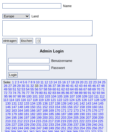
Name
Land
Admin Login
Benutzername
Passwort
Seite:
1
2
3
4
5
6
7
8
9
10
11
12
13
14
15
16
17
18
19
20
21
22
23
24
25
26
27
28
29
30
31
32
33
34
35
36
37
38
39
40
41
42
43
44
45
46
47
48
49
50
51
52
53
54
55
56
57
58
59
60
61
62
63
64
65
66
67
68
69
70
71
72
73
74
75
76
77
78
79
80
81
82
83
84
85
86
87
88
89
90
91
92
93
94
95
96
97
98
99
100
101
102
103
104
105
106
107
108
109
110
111
112
113
114
115
116
117
118
119
120
121
122
123
124
125
126
127
128
129
130
131
132
133
134
135
136
137
138
139
140
141
142
143
144
145
146
147
148
149
150
151
152
153
154
155
156
157
158
159
160
161
162
163
164
165
166
167
168
169
170
171
172
173
174
175
176
177
178
179
180
181
182
183
184
185
186
187
188
189
190
191
192
193
194
195
196
197
198
199
200
201
202
203
204
205
206
207
208
209
210
211
212
213
214
215
216
217
218
219
220
221
222
223
224
225
226
227
228
229
230
231
232
233
234
235
236
237
238
239
240
241
242
243
244
245
246
247
248
249
250
251
252
253
254
255
256
257
258
259
260
261
262
263
264
265
266
267
268
269
270
271
272
273