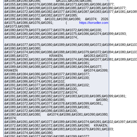
&#1095;&#1090;&#1086; &#1101;&#1090;&#1086; -
&#1055;&#1086;&#1076;&#1088;&#1086;&#1073;&#1085;&#1086;&#1077;
&#1086;&#1073;&#1098;&#1103;&#1089;&#1085;&#1077;&#1085;&#1080;&#1077;
&#1084;&#1072;&#1088;&#1082;&#1077;&#1090;&#1087;&#1083;&#1077;&#1081;&#108
&#1082;&#1088;&#1072;&#1082;&#1077;&#1085;
&#1095;&#1090;&#1086; &#1101;&#1090;&#1086; &#1074; 2026
&#1075;&#1086;&#1076;&#1091; (
https://torseller.com
)&#1073;&#1099;
&#1080;&#1079;&#1073;&#1077;&#1078;&#1072;&#1090;&#1100;
&#1092;&#1080;&#1096;&#1080;&#1085;&#1075;&#1086;&#1074;&#1099;&#1093;
&#1089;&#1072;&#1081;&#1090;&#1086;&#1074;.
&#1056;&#1077;&#1075;&#1080;&#1089;&#1090;&#1088;&#1072;&#1094;&#1080;&#1103
&#1080;&#1083;&#1080;
&#1072;&#1074;&#1090;&#1086;&#1088;&#1080;&#1079;&#1072;&#1094;&#1080;&#1103
&#1085;&#1072; KRAKEN. &#1053;&#1072;
&#1086;&#1090;&#1082;&#1088;&#1099;&#1074;&#1096;&#1077;&#1081;&#1089;&#1103
&#1075;&#1083;&#1072;&#1074;&#1085;&#1086;&#1081;
&#1089;&#1090;&#1088;&#1072;&#1085;&#1080;&#1094;&#1077;
KRAKEN &#1074;&#1099;
&#1089;&#1084;&#1086;&#1078;&#1077;&#1090;&#1077;
&#1089;&#1086;&#1079;&#1076;&#1072;&#1090;&#1100;
&#1085;&#1086;&#1074;&#1091;&#1102;
&#1091;&#1095;&#1077;&#1090;&#1085;&#1091;&#1102;
&#1079;&#1072;&#1087;&#1080;&#1089;&#1100;,
&#1091;&#1082;&#1072;&#1079;&#1072;&#1074;
&#1091;&#1085;&#1080;&#1082;&#1072;&#1083;&#1100;&#1085;&#1099;&#1081;
&#1083;&#1086;&#1075;&#1080;&#1085; &#1080;
&#1085;&#1072;&#1076;&#1077;&#1078;&#1085;&#1099;&#1081;,
&#1089;&#1083;&#1086;&#1078;&#1085;&#1099;&#1081;
&#1087;&#1072;&#1088;&#1086;&#1083;&#1100;,
&#1080;&#1083;&#1080; &#1074;&#1086;&#1081;&#1090;&#1080;
&#1074;
&#1089;&#1091;&#1097;&#1077;&#1089;&#1090;&#1074;&#1091;&#1102;&#1097;&#1080
&#1072;&#1082;&#1082;&#1072;&#1091;&#1085;&#1090; KRAKEN,
&#1080;&#1089;&#1087;&#1086;&#1083;&#1100;&#1079;&#1091;&#1103;
&#1089;&#1074;&#1086;&#1080;
&#1091;&#1095;&#1077;&#1090;&#1085;&#1099;&#1077;