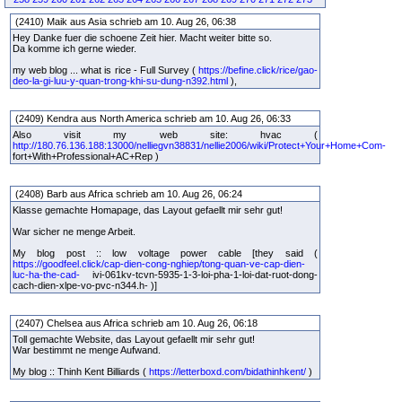
(2410) Maik aus Asia schrieb am 10. Aug 26, 06:38
Hey Danke fuer die schoene Zeit hier. Macht weiter bitte so.
Da komme ich gerne wieder.
my web blog ... what is rice - Full Survey (
https://befine.click/rice/gao-
deo-la-gi-luu-y-quan-trong-khi-su-dung-n392.html
),
(2409) Kendra aus North America schrieb am 10. Aug 26, 06:33
Also visit my web site: hvac (
http://180.76.136.188:13000/nelliegvn38831/nellie2006/wiki/Protect+Your+Home+Com-
fort+With+Professional+AC+Rep )
(2408) Barb aus Africa schrieb am 10. Aug 26, 06:24
Klasse gemachte Homapage, das Layout gefaellt mir sehr gut!
War sicher ne menge Arbeit.
My blog post :: low voltage power cable [they said (
https://goodfeel.click/cap-dien-cong-nghiep/tong-quan-ve-cap-dien-
luc-ha-the-cad-
ivi-061kv-tcvn-5935-1-3-loi-pha-1-loi-dat-ruot-dong-
cach-dien-xlpe-vo-pvc-n344.h- )]
(2407) Chelsea aus Africa schrieb am 10. Aug 26, 06:18
Toll gemachte Website, das Layout gefaellt mir sehr gut!
War bestimmt ne menge Aufwand.
My blog :: Thinh Kent Billiards (
https://letterboxd.com/bidathinhkent/
)