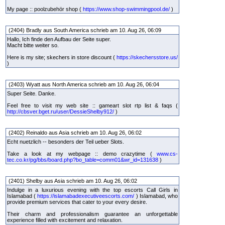
My page :: poolzubehör shop (
https://www.shop-swimmingpool.de/
)
(2404) Bradly aus South America schrieb am 10. Aug 26, 06:09
Hallo, Ich finde den Aufbau der Seite super.
Macht bitte weiter so.
Here is my site; skechers in store discount (
https://skechersstore.us/
)
(2403) Wyatt aus North America schrieb am 10. Aug 26, 06:04
Super Seite. Danke.
Feel free to visit my web site :: gameart slot rtp list & faqs (
http://cbsver.bget.ru/user/DessieShelby912/
)
(2402) Reinaldo aus Asia schrieb am 10. Aug 26, 06:02
Echt nuetzlich -- besonders der Teil ueber Slots.
Take a look at my webpage :: demo crazytime (
www.cs-
tec.co.kr/pg/bbs/board.php?bo_table=comm01&wr_id=131638
)
(2401) Shelby aus Asia schrieb am 10. Aug 26, 06:02
Indulge in a luxurious evening with the top escorts Call Girls in
Islamabad (
https://islamabadexecutiveescorts.com/
) Islamabad, who
provide premium services that cater to your every desire.
Their charm and professionalism guarantee an unforgettable
experience filled with excitement and relaxation.