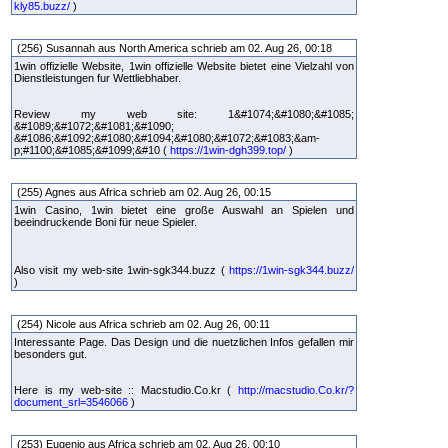
kly85.buzz/
)
(256) Susannah aus North America schrieb am 02. Aug 26, 00:18
1win offizielle Website, 1win offizielle Website bietet eine Vielzahl von
Dienstleistungen fur Wettliebhaber.
Review my web site: 1&#1074;&#1080;&#1085;
&#1089;&#1072;&#1081;&#1090;
&#1086;&#1092;&#1080;&#1094;&#1080;&#1072;&#1083;&am-
p;#1100;&#1085;&#1099;&#10 (
https://1win-dgh399.top/
)
(255) Agnes aus Africa schrieb am 02. Aug 26, 00:15
1win Casino, 1win bietet eine große Auswahl an Spielen und
beeindruckende Boni für neue Spieler.
Also visit my web-site 1win-sgk344.buzz (
https://1win-sgk344.buzz/
)
(254) Nicole aus Africa schrieb am 02. Aug 26, 00:11
Interessante Page. Das Design und die nuetzlichen Infos gefallen mir
besonders gut.
Here is my web-site :: Macstudio.Co.kr (
http://macstudio.Co.kr/?
document_srl=3546066
)
(253) Eugenio aus Africa schrieb am 02. Aug 26, 00:10