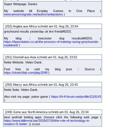
Super Webpage. Danke.
My website All Evoplay Games In One Place (
www.annunciogratis.net/author/anitastarks
)
(252) Anglea aus Africa schrieb am 01. Aug 26, 23:54
greyhound results yesterday uk live free&#8203;
My blog :: towcester dog results&#8203; (
https://Apexolution.co.uk/the-process-of-training-racing-greyhounds-
explained/
)
(251) Donnell aus Asia schrieb am 01. Aug 26, 23:52
Nette Website. Vielen Dank.
Feel free to visit my blog post :: Source (
https://sketchfab.com/play2048
)
(250) Marcy aus Africa schrieb am 01. Aug 26, 23:43
Nette Seite. Vielen Dank.
Also visit my page; poker game (
https://hi-fi-forum.net/profile/1118143
)
(249) Gene aus North America schrieb am 01. Aug 26, 23:34
best android betting apps (mouse click the following web page (
https://www.lalibreria.bar/2026/07/26/the-role-of-technology-in-
modern-f1-bettin-
)) score