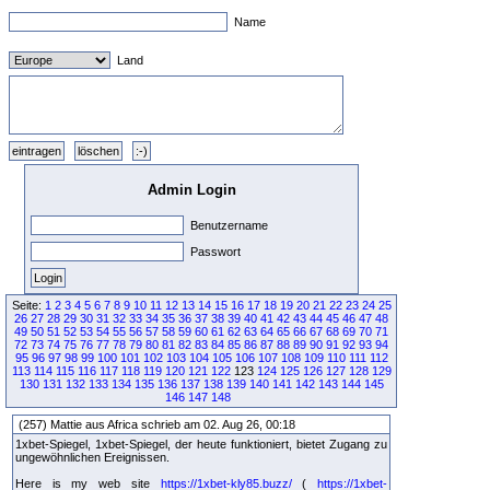
Name
Land
Admin Login
Benutzername
Passwort
Seite:
1
2
3
4
5
6
7
8
9
10
11
12
13
14
15
16
17
18
19
20
21
22
23
24
25
26
27
28
29
30
31
32
33
34
35
36
37
38
39
40
41
42
43
44
45
46
47
48
49
50
51
52
53
54
55
56
57
58
59
60
61
62
63
64
65
66
67
68
69
70
71
72
73
74
75
76
77
78
79
80
81
82
83
84
85
86
87
88
89
90
91
92
93
94
95
96
97
98
99
100
101
102
103
104
105
106
107
108
109
110
111
112
113
114
115
116
117
118
119
120
121
122
123
124
125
126
127
128
129
130
131
132
133
134
135
136
137
138
139
140
141
142
143
144
145
146
147
148
(257) Mattie aus Africa schrieb am 02. Aug 26, 00:18
1xbet-Spiegel, 1xbet-Spiegel, der heute funktioniert, bietet Zugang zu
ungewöhnlichen Ereignissen.
Here is my web site
https://1xbet-kly85.buzz/
(
https://1xbet-