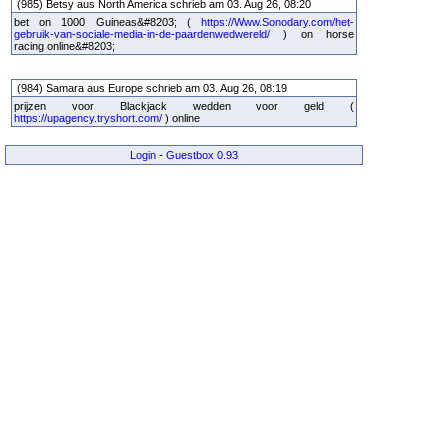
(985) Betsy aus North America schrieb am 03. Aug 26, 08:20
bet on 1000 Guineas&#8203; (
https://Www.Sonodary.com/het-
gebruik-van-sociale-media-in-de-paardenwedwereld/
) on horse
racing online&#8203;
(984) Samara aus Europe schrieb am 03. Aug 26, 08:19
prijzen voor Blackjack wedden voor geld (
https://upagency.tryshort.com/
) online
Login
-
Guestbox 0.93