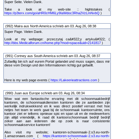
Super Seite. Vielen Dank.
Take a look at my web-site :: hightstakes (
https://p3terx.com/go/aHR0cHM6Ly9IaWdoc3Rha2VzLmNvbQ
)
(992) Maira aus North America schrieb am 03. Aug 26, 08:38
Super Page. Vielen Dank.
Look at my webpage: przeczytaj ca&#322;y artyku&#322; (
http://bbs.Medicalforum.cn/home.php?mod=space&uid=2141817
)
(991) Cortney aus South America schrieb am 03. Aug 26, 08:37
Zufaellig bin ich auf eurem Portal gelandet und muss sagen, dass mir
diese vom Design und den Informationen richtig gut gefaellt.
Here is my web page events (
https://Lakeerieattractions.com
)
(990) Juan aus Europe schrieb am 03. Aug 26, 08:34
Wow wat een fantastische ervaring met dit schoonmaakbedrijf
kantoren, de schoonmaakdiensten kantoren die ze aanbieden zijn
werkelijk indrukwekkend en ik was direct positief verrast met hoe
netjes het team te werk gaat bij de schoonmaak kantoorruimte, ons
kantoor ziet er telkens opnieuw spic en span uit en de medewerkers
zijn altijd vriendelijk, ik raad dit kantoorschoonmaak bedrijf bedrijf
zeker aan aan iedereen die op zoek is naar consistente
schoonmaakservice kantoren!
Also visit my website; kantoren-schoonmaak-2.s3.eu-north-
1.amazonaws.com (
https://kantoren-schoonmaak-2.s3.eu-north-