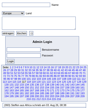
Name
Land
Admin Login
Benutzername
Passwort
Seite:
1
2
3
4
5
6
7
8
9
10
11
12
13
14
15
16
17
18
19
20
21
22
23
24
25
26
27
28
29
30
31
32
33
34
35
36
37
38
39
40
41
42
43
44
45
46
47
48
49
50
51
52
53
54
55
56
57
58
59
60
61
62
63
64
65
66
67
68
69
70
71
72
73
74
75
76
77
78
79
80
81
82
83
84
85
86
87
88
89
90
91
92
93
94
95
96
97
98
99
100
101
102
103
104
105
106
107
108
109
110
111
112
113
114
115
116
117
118
119
120
121
122
123
124
125
126
127
128
129
130
131
132
133
134
135
136
137
138
139
140
141
142
143
144
145
146
147
148
149
150
151
152
153
154
155
156
157
158
159
160
161
162
163
164
165
166
167
168
169
170
171
172
173
174
175
176
177
178
179
180
181
182
183
184
185
186
187
188
189
190
191
192
193
194
195
196
197
198
199
200
201
202
203
204
205
206
207
208
209
210
211
212
213
214
215
216
(993) Steffen aus Africa schrieb am 03. Aug 26, 08:38