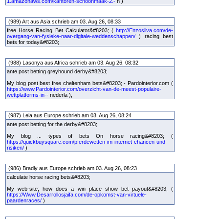
1.amazonaws.com/kantoren-schoonmaak-2.-
h )
(989) Art aus Asia schrieb am 03. Aug 26, 08:33
free Horse Racing Bet Calculator&#8203; (
http://Enzosilva.com/de-
overgang-van-fysieke-naar-digitale-weddenschappen/
) racing best
bets for today&#8203;
(988) Lasonya aus Africa schrieb am 03. Aug 26, 08:32
ante post betting greyhound derby&#8203;
My blog post best free cheltenham bets&#8203; - Pardointerior.com (
https://www.Pardointerior.com/overzicht-van-de-meest-populaire-
wettplatforms-in--
nederla ),
(987) Leia aus Europe schrieb am 03. Aug 26, 08:24
ante post betting for the derby&#8203;
My blog ... types of bets On horse racing&#8203; (
https://quickbuysquare.com/pferdewetten-im-internet-chancen-und-
risiken/
)
(986) Bradly aus Europe schrieb am 03. Aug 26, 08:23
calculate horse racing bets&#8203;
My web-site; how does a win place show bet payout&#8203; (
https://Www.Desarrollosjaifa.com/de-opkomst-van-virtuele-
paardenraces/
)