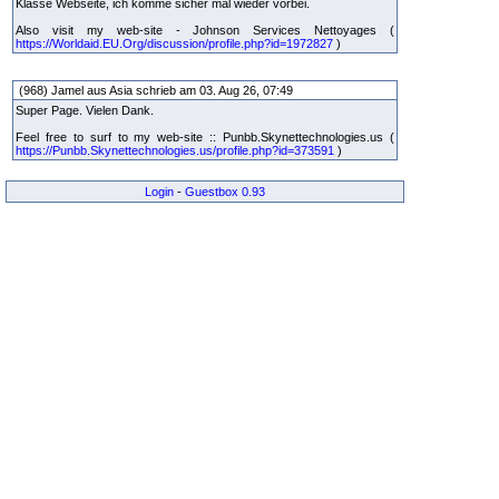
Klasse Webseite, ich komme sicher mal wieder vorbei.
Also visit my web-site - Johnson Services Nettoyages (
https://Worldaid.EU.Org/discussion/profile.php?id=1972827
)
(968) Jamel aus Asia schrieb am 03. Aug 26, 07:49
Super Page. Vielen Dank.
Feel free to surf to my web-site :: Punbb.Skynettechnologies.us (
https://Punbb.Skynettechnologies.us/profile.php?id=373591
)
Login
-
Guestbox 0.93