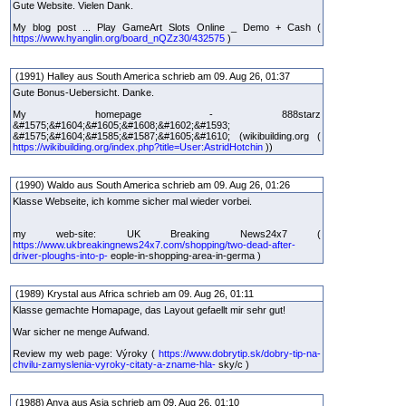
Gute Website. Vielen Dank.
My blog post ... Play GameArt Slots Online _ Demo + Cash (
https://www.hyanglin.org/board_nQZz30/432575
)
(1991) Halley aus South America schrieb am 09. Aug 26, 01:37
Gute Bonus-Uebersicht. Danke.
My homepage - 888starz
&#1575;&#1604;&#1605;&#1608;&#1602;&#1593;
&#1575;&#1604;&#1585;&#1587;&#1605;&#1610; (wikibuilding.org (
https://wikibuilding.org/index.php?title=User:AstridHotchin
))
(1990) Waldo aus South America schrieb am 09. Aug 26, 01:26
Klasse Webseite, ich komme sicher mal wieder vorbei.
my web-site: UK Breaking News24x7 (
https://www.ukbreakingnews24x7.com/shopping/two-dead-after-
driver-ploughs-into-p-
eople-in-shopping-area-in-germa )
(1989) Krystal aus Africa schrieb am 09. Aug 26, 01:11
Klasse gemachte Homapage, das Layout gefaellt mir sehr gut!
War sicher ne menge Aufwand.
Review my web page: Výroky (
https://www.dobrytip.sk/dobry-tip-na-
chvilu-zamyslenia-vyroky-citaty-a-zname-hla-
sky/c )
(1988) Anya aus Asia schrieb am 09. Aug 26, 01:10