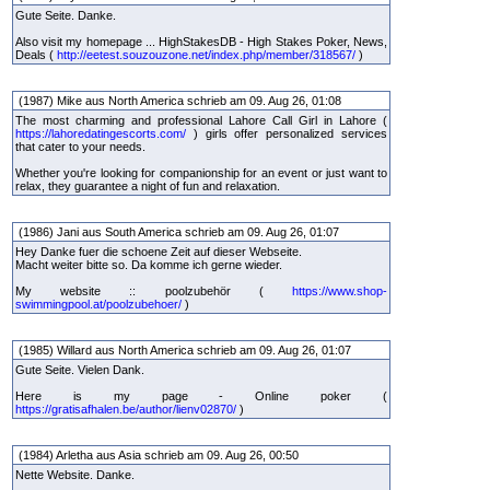
Gute Seite. Danke.
Also visit my homepage ... HighStakesDB - High Stakes Poker, News,
Deals (
http://eetest.souzouzone.net/index.php/member/318567/
)
(1987) Mike aus North America schrieb am 09. Aug 26, 01:08
The most charming and professional Lahore Call Girl in Lahore (
https://lahoredatingescorts.com/
) girls offer personalized services
that cater to your needs.
Whether you're looking for companionship for an event or just want to
relax, they guarantee a night of fun and relaxation.
(1986) Jani aus South America schrieb am 09. Aug 26, 01:07
Hey Danke fuer die schoene Zeit auf dieser Webseite.
Macht weiter bitte so. Da komme ich gerne wieder.
My website :: poolzubehör (
https://www.shop-
swimmingpool.at/poolzubehoer/
)
(1985) Willard aus North America schrieb am 09. Aug 26, 01:07
Gute Seite. Vielen Dank.
Here is my page - Online poker (
https://gratisafhalen.be/author/lienv02870/
)
(1984) Arletha aus Asia schrieb am 09. Aug 26, 00:50
Nette Website. Danke.