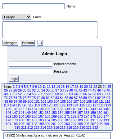
Name
Land
Admin Login
Benutzername
Passwort
Seite:
1
2
3
4
5
6
7
8
9
10
11
12
13
14
15
16
17
18
19
20
21
22
23
24
25
26
27
28
29
30
31
32
33
34
35
36
37
38
39
40
41
42
43
44
45
46
47
48
49
50
51
52
53
54
55
56
57
58
59
60
61
62
63
64
65
66
67
68
69
70
71
72
73
74
75
76
77
78
79
80
81
82
83
84
85
86
87
88
89
90
91
92
93
94
95
96
97
98
99
100
101
102
103
104
105
106
107
108
109
110
111
112
113
114
115
116
117
118
119
120
121
122
123
124
125
126
127
128
129
130
131
132
133
134
135
136
137
138
139
140
141
142
143
144
145
146
147
148
149
150
151
152
153
154
155
156
157
158
159
160
161
162
163
164
165
166
167
168
169
170
171
172
173
174
175
176
177
178
179
180
181
182
183
184
185
186
187
188
189
190
191
192
193
194
195
196
197
198
199
200
201
202
203
204
205
206
207
208
209
210
211
212
213
214
215
216
217
218
219
220
221
222
(1992) Shirley aus Asia schrieb am 09. Aug 26, 01:42