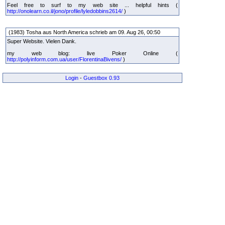
Feel free to surf to my web site ... helpful hints (
http://onolearn.co.il/jono/profile/lyledobbins2614/
)
(1983) Tosha aus North America schrieb am 09. Aug 26, 00:50
Super Website. Vielen Dank.
my web blog: live Poker Online (
http://polyinform.com.ua/user/FlorentinaBivens/
)
Login
-
Guestbox 0.93