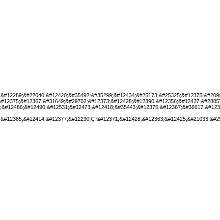
;&#12289;&#22040;&#12420;&#35492;&#35299;&#12434;&#25173;&#25325;&#12375;&#209
&#12375;&#12367;&#31649;&#29702;&#12373;&#12428;&#12390;&#12356;&#12427;&#2885
;&#12486;&#12490;&#12531;&#12473;&#12418;&#35443;&#12375;&#12367;&#36617;&#123
;&#12365;&#12414;&#12377;&#12290;Ç³&#12371;&#12428;&#12363;&#12425;&#21033;&#2