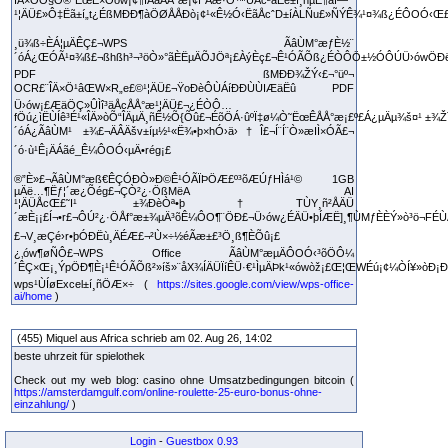
¹¦ÄÜ£»Ô‡Ëã±í„t¿ÉßMÐÐ¶àÖØÅÅÐò¡¢¹«Ê½Ó‹ËãÅcˆD±íÀLÑu£»ÑÝÊ¾¹¤¾ß¿ÉÔOÓ‹Œ£˜IÍ
¸ü¾ß÷ÈÁ¦µÄÊÇ£¬WPS ÃâÙM°æƒÈ½¨
´óÁ¿ŒÓÃ¹¤¾ß£¬ßhßh³¬³öÒ»°ãÈËµÄÕJÖª¡£ÀýÈç£¬Ê¹ÓÃÕß¿ÉÒÔÖ±½ÓÔÚÜ›ówÖÐë
PDF ßMÐÐ¾ŽÝ‹£¬°üº¬
OCR£¨ÎÄ×Ö¹âŒW×R„e£©¹¦ÄÜ£¬ŸoÐèÔÙÁíÐÐÙÙIÆäËû PDF
Ü›ów¡£ÆäÖÇ»ÛÌî³äÅcÅÅ°æ¹¦ÄÜ£¬¿ÉÒÔ…
fÖú¿ìËÙÍê³É¹«ÎÄ»òÕ“ÎÄµÄ¸ñÊ½Õ{Õû£¬ÉõÖÁ·ûºÏ‡ø¼Ò˜ËœÊÅÅ°æ¡£º£Á¿µÄµ¾š¤¹ ±¾Ž
´óÁ¿ÃâÙM¹ ±¾£¬ÄÂÄšv±íµ½¹«Ë¾•þ×hÓ›ä›†Î£¬Í¨Í¨Ò»æIÌ×ÓÃ£¬
´ó·ù¹Ê¡ÄÁãé_Ê¼ÔOÓ‹µÄ•rég¡£
®”È»£¬ÃâÙM°æß€ÊÇÓÐÒ»Ð©Ê¹ÓÃÏÞÖÆ£º³õÆÚƒHÌá¹© 1GB
µÄë…¶Ëƒ¦´æ¿Õég£¬ÇÒ²¿·ÖßMëA AI
¹¦ÄÜÅcŒ£˜I¹ ±¾ÐèÒª•þ†TÙY¸ñ²ÅÄÜ
´æÈ¡¡£Í¬•r£¬ÔÚ²¿·ÖÅf°æ±¾µÄ³õÊ¼ÔO¶¨ÖÐ£¬Ü›ów¿ÉÄÜ•þÍÆË]¸¶ÙMƒÈÈÝ»ò³ö¬FÉÙÁ
£¬V¸æÇé›r•þÓÐËù¸ÄÉÆ£¬²Ù×÷½éÃæ±£³Ö¸ß¶ÈÕû¡£
¿‚ów¶øÑÔ£¬WPS Office ÃâÙM°æµÄÔOÓ‹³õÖÔ¼
´ÊÇ×Œ¡¸ÝpÖÐ¶È¡¹Ê¹ÓÃÕß²»íš»¨åX¾ÍÄÜÏíÊÜ·€¹ÌµÄÞk¹«ówòž¡£Œ¦ŒWÉú¡¢¼ÒÍ¥»òÐ¡ÐÍˆ
wps¹ÙÍøExcel±í¸ñÖÆ×÷ (
https://sites.google.com/view/wps-office-
ai/home
)
(455) Miquel aus Africa schrieb am 02. Aug 26, 14:02
beste uhrzeit für spielothek
Check out my web blog: casino ohne Umsatzbedingungen bitcoin (
https://amsterdamgulf.com/online-roulette-25-euro-bonus-ohne-
einzahlung/
)
Login
-
Guestbox 0.93