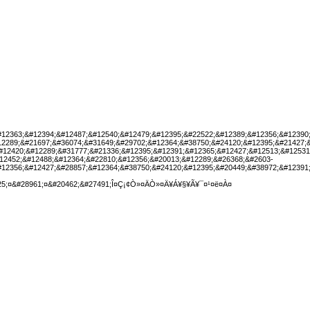
#12363;&#12394;&#12487;&#12540;&#12479;&#12395;&#22522;&#12389;&#12356;&#12390
12289;&#21697;&#36074;&#31649;&#29702;&#12364;&#38750;&#24120;&#12395;&#21427;
#12420;&#12289;&#31777;&#21336;&#12395;&#12391;&#12365;&#12427;&#12513;&#12531
12452;&#12488;&#12364;&#22810;&#12356;&#20013;&#12289;&#26368;&#2603-
#12356;&#12427;&#28857;&#12364;&#38750;&#24120;&#12395;&#20449;&#38972;&#12391
525;¤&#28961;¤&#20462;&#27491;Î¤Ç¡¢Ò»¤ÄÒ»¤Ä¥Á¥§¥Ã¥¯¤¹¤ë¤À¤