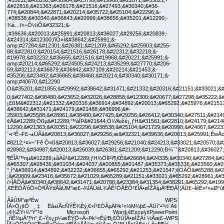
ÃâÙM°æº­Éw WPS
ÎÄ×Ö¡¢Ô‡Ëã±íÅcÑÝÊ¾Èý‚€×î³£ÓÃµÄÞk¹«½M¼þ£¬ÄÜí˜•³½¨Á¢
¡¢¾ŽÝ‹¼°Ý”³ö Microsoft Word¡¢Excel¡¢PowerPoint
¸ñÊ½µÄ™n°¸£¬Ÿo¿p¼æÈÝÖ÷Á÷Þk¹«Éú‘B¡£ÔÚÎÄ•øÌŽÀí·½Ãæ£¬WPS
ÎÄ×ÖÖ§Ô®˜ËœÊ×Öów¡¢¶ÎÂäÅÅ°æ¡¢í“Ãæ·Ö™ÚÅc²åÈë±í¸ñµÈ¶àí—