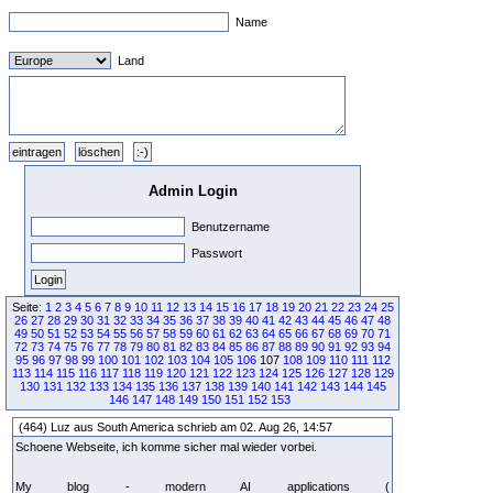
Name
Land
Admin Login
Benutzername
Passwort
Seite:
1
2
3
4
5
6
7
8
9
10
11
12
13
14
15
16
17
18
19
20
21
22
23
24
25
26
27
28
29
30
31
32
33
34
35
36
37
38
39
40
41
42
43
44
45
46
47
48
49
50
51
52
53
54
55
56
57
58
59
60
61
62
63
64
65
66
67
68
69
70
71
72
73
74
75
76
77
78
79
80
81
82
83
84
85
86
87
88
89
90
91
92
93
94
95
96
97
98
99
100
101
102
103
104
105
106
107
108
109
110
111
112
113
114
115
116
117
118
119
120
121
122
123
124
125
126
127
128
129
130
131
132
133
134
135
136
137
138
139
140
141
142
143
144
145
146
147
148
149
150
151
152
153
(464) Luz aus South America schrieb am 02. Aug 26, 14:57
Schoene Webseite, ich komme sicher mal wieder vorbei.
My blog - modern AI applications (