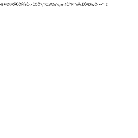
ß@Ð©¹¦ÄÜÒÑÍêÈ«¿ÉÒÔ‘ª¸¶ŒWÐgˆó¸æ¡¢ÉÌ˜Iº†ˆóÅcÈÕ³£½yÓ‹×÷˜I¡£