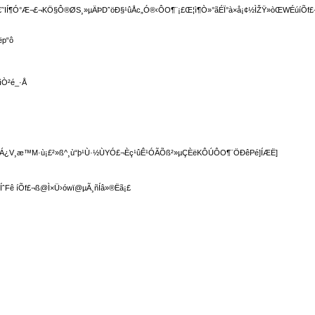
¶Ó°Æ¬£¬KÖ§Ô®ØS¸»µÄÞDˆöÐ§¹ûÅc„Ó®‹ÔO¶¨¡£Œ¦ì¶Ò»°ãÉÏ°à×å¡¢½ÌŽŸ»òŒWÉúíÕf£¬
p“ô
ìÒ²é_·Å
¿V¸æ™M·ù¡£²»ß^¸ù“þ¹Ù·½ÙYÓ£¬Èç¹ûÊ¹ÓÃÕß²»µÇÈëKÔÚÔO¶¨ÖÐêPé]ÍÆË]
Fê íÕf£¬ß@Ì×Ü›ówï@µÃ¸ñÍâ»®Ëã¡£