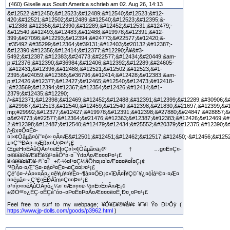
(460) Giselle aus South America schrieb am 02. Aug 26, 14:13
&#12522;&#12450;&#12523;&#12489;&#12540;&#12523;&#12-
420;&#12521;&#12502;&#12489;&#12540;&#12523;&#12395;&-
;#12388;&#12356;&#12390;&#12289;&#12452;&#12531;&#12479;-
&#12540;&#12493;&#12483;&#12488;&#19978;&#12391;&#12-
399;&#27096;&#12293;&#12394;&#24773;&#22577;&#12420;&-
;#35492;&#35299;&#12364;&#39131;&#12403;&#20132;&#12387;-
&#12390;&#12356;&#12414;&#12377;&#12290;Ã¥&#3-
5492;&#12387;&#12383;&#24773;&#22577;&#12434;&#20449;&am-
p;#12376;&#12390;&#36984;&#12406;&#12392;&#12289;&#24605-
;&#12431;&#12396;&#12488;&#12521;&#12502;&#12523;&#1-
2395;&#24059;&#12365;&#36796;&#12414;&#12428;&#12383;&am-
p;#12426;&#12377;&#12427;&#12465;&#12540;&#12473;&#12418-
;&#23569;&#12394;&#12367;&#12354;&#12426;&#12414;&#1-
2379;&#12435;&#12290;
/>&#12371;&#12398;&#12469;&#12452;&#12488;&#12391;&#12399;&#12289;&#30906;&
;&#29987;&#12513;&#12540;&#12459;&#12540;&#12398;&#21830;&#21697;&#12399;&#
mp;#29992;&#12377;&#12427;&#19978;&#12391;&#12398;&#27880;&#24847;&#28857;&
¤&#24773;&#22577;&#12364;&#21476;&#12363;&#12387;&#12383;&#12426;&#12469;&#
2;&#12398;&#12487;&#12540;&#12479;&#12434;&#25552;&#20379;&#12375;&#12390;&
/>ßx¤Ö¤È¤­
¤Î×¢Òâµã¤òí˜¤ò×·¤Ã¤Æ&#12501;&#12451;&#12462;&#12517;&#12450;·&#12456;&#12
±¤Ç°²ÐÄ¤·¤Æßx¤Ù¤Þ¤¹¡£
ŒgëH¤ËÀûÓÃ¤¹¤ëÉÏ¤Ç¤Î×¢Òâµã¤ä¡¢º†…g¤Ë¤Ç¤­
¤ë¥á¥ó¥Æ¥Ê¥ó¥¹¤âÔ”¤·¤¯Ýd¤Ã¤Æ¤¤¤Þ¤¹¡£
¥×¥é¥¤¥Ð¥·©`¤Î´_±£·½¤Þ¤Ç½âÕh¤µ¤ì¤Æ¤¤¤ë¤Î¤Ç¡¢
°²ÐÄ¤·¤Æ˜S¤·¤à¤³¤È¤¬¤Ç¤­¤Þ¤¹¡£
Çéˆó¤¬¹Å¤«¤Ã¤¿¤ê¥µ¥¤¥È¤¬¶à¤¤ÖÐ¡¢×îÐÂ¤Î¥Ç©`¥¿¤òÌá¹©¤·¤Æ¤
¤¤ëµã¤¬·Ç³£¤ËÐÅîm¤Ç¤­¤Þ¤¹¡£
¤³¤ì¤«¤éÀûÓÃ¤ò¿¼¤¨¤Æ¤¤¤ë·½¤Ë¤È¤Ã¤Æ¡¢
±ØÒª²»¿ÉÇ·¤ÊÇéˆó¤¬¤Þ¤È¤Þ¤Ã¤Æ¤¤¤ë¤È¸Ð¤¸¤Þ¤¹¡£
Feel free to surf to my webpage; ¥Õ¥£¥®¥å¥¢ ¥¨¥í Ÿo ÐÞÕý (
https://www.jp-dolls.com/goods/p3962.html
)