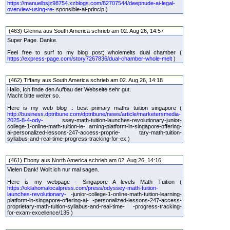
https://manuelbsjz98754.xzblogs.com/82707544/deepnude-ai-legal-
overview-using-re-
sponsible-ai-princip )
(463) Glenna aus South America schrieb am 02. Aug 26, 14:57
Super Page. Danke.
Feel free to surf to my blog post; wholemelts dual chamber (
https://express-page.com/story7267836/dual-chamber-whole-melt
)
(462) Tiffany aus South America schrieb am 02. Aug 26, 14:18
Hallo, Ich finde den Aufbau der Webseite sehr gut.
Macht bitte weiter so.
Here is my web blog :: best primary maths tuition singapore (
http://business.dptribune.com/dptribune/news/article/marketersmedia-
2025-8-4-ody-
ssey-math-tuition-launches-revolutionary-junior-
college-1-online-math-tuition-le- arning-platform-in-singapore-offering-
ai-personalized-lessons-247-access-proprie- tary-math-tuition-
syllabus-and-real-time-progress-tracking-for-ex )
(461) Ebony aus North America schrieb am 02. Aug 26, 14:16
Vielen Dank! Wollt ich nur mal sagen.
Here is my webpage - Singapore A levels Math Tuition (
https://oklahomalocalpress.com/press/odyssey-math-tuition-
launches-revolutionary-
-junior-college-1-online-math-tuition-learning-
platform-in-singapore-offering-ai- -personalized-lessons-247-access-
proprietary-math-tuition-syllabus-and-real-time- -progress-tracking-
for-exam-excellence/135 )