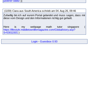
justerer-odds/
)]
(1159) Ciara aus South America schrieb am 04. Aug 26, 09:46
Zufaellig bin ich auf eurem Portal gelandet und muss sagen, dass mir
diese vom Design und den Informationen richtig gut gefaelt.
Here is my webpage math tutor singapore (
https://lifestyle.middletownlifemagazine.com/Global/story.asp?
S=53011501
)
Login
-
Guestbox 0.93