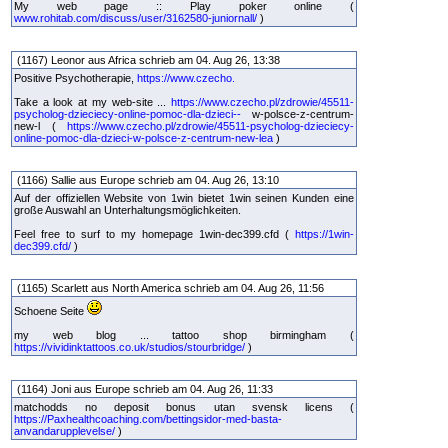
My web page :: Play poker online (
www.rohitab.com/discuss/user/3162580-juniornall/
)
(1167) Leonor aus Africa schrieb am 04. Aug 26, 13:38
Positive Psychotherapie,
https://www.czecho.
Take a look at my web-site ...
https://www.czecho.pl/zdrowie/45511-
psycholog-dzieciecy-online-pomoc-dla-dzieci--
w-polsce-z-centrum-
new-l (
https://www.czecho.pl/zdrowie/45511-psycholog-dzieciecy-
online-pomoc-dla-dzieci-w-polsce-z-centrum-new-lea
)
(1166) Sallie aus Europe schrieb am 04. Aug 26, 13:10
Auf der offiziellen Website von 1win bietet 1win seinen Kunden eine
große Auswahl an Unterhaltungsmöglichkeiten.
Feel free to surf to my homepage 1win-dec399.cfd (
https://1win-
dec399.cfd/
)
(1165) Scarlett aus North America schrieb am 04. Aug 26, 11:56
Schoene Seite
my web blog ... tattoo shop birmingham (
https://vividinktattoos.co.uk/studios/stourbridge/
)
(1164) Joni aus Europe schrieb am 04. Aug 26, 11:33
matchodds no deposit bonus utan svensk licens (
https://Paxhealthcoaching.com/bettingsidor-med-basta-
anvandarupplevelse/
)