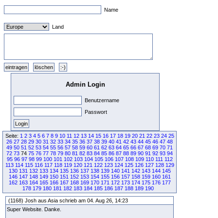
Name
Land
Admin Login
Benutzername
Passwort
Seite:
1
2
3
4
5
6
7
8
9
10
11
12
13
14
15
16
17
18
19
20
21
22
23
24
25
26
27
28
29
30
31
32
33
34
35
36
37
38
39
40
41
42
43
44
45
46
47
48
49
50
51
52
53
54
55
56
57
58
59
60
61
62
63
64
65
66
67
68
69
70
71
72
73
74
75
76
77
78
79
80
81
82
83
84
85
86
87
88
89
90
91
92
93
94
95
96
97
98
99
100
101
102
103
104
105
106
107
108
109
110
111
112
113
114
115
116
117
118
119
120
121
122
123
124
125
126
127
128
129
130
131
132
133
134
135
136
137
138
139
140
141
142
143
144
145
146
147
148
149
150
151
152
153
154
155
156
157
158
159
160
161
162
163
164
165
166
167
168
169
170
171
172
173
174
175
176
177
178
179
180
181
182
183
184
185
186
187
188
189
190
(1168) Josh aus Asia schrieb am 04. Aug 26, 14:23
Super Website. Danke.