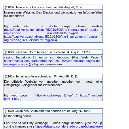
(1163) Helaine aus Europe schrieb am 04. Aug 26, 11:28
Interessante Website. Das Design und die nuetzlichen Infos gefallen
mir besonders.
My web site :: rug doctor carpet cleaner solution
(
https://Latinverge.com/blogs/45221/2600/the-importance-of-regular-
rug-cleaning--
in-auckland-for-hygien (
https://Latinverge.com/blogs/45221/2600/the-importance-of-regular-
rug-cleaning-in-auckland-for-hygien
))
(1162) Loyd aus North America schrieb am 04. Aug 26, 11:28
casino barcelona 10 euros sin deposito [Visit Web Page (
https://mamajuana.Icartaonline.es/2026/04/03/los-mejores-juegos-de-
mesa-para-fie-
st )] villajoyosa reapertura
(1161) Harriet aus Asia schrieb am 04. Aug 26, 11:11
Die offizielle Website von mostbet, mostbet com, bietet eine
einzigartige Gelegenheit für Wettliebhaber.
My web page ::
https://mostbet-qqm11.top/
(
https://mostbet-
qqm11.top/
)
(1160) Caleb aus South America schrieb am 04. Aug 26, 10:56
beste betting bonus
Feel free to visit my webpage ... odds norge danmark [visit the up
coming internet site (
https://ildaland.com/forsta-hvordan-bokmakere-