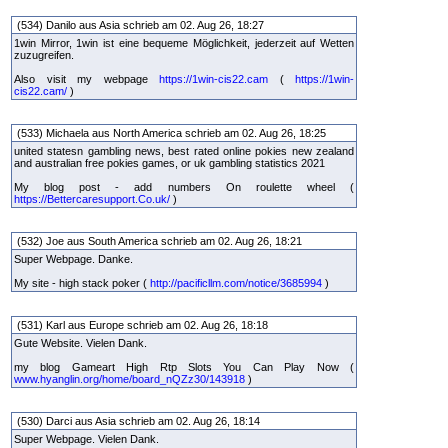
(534) Danilo aus Asia schrieb am 02. Aug 26, 18:27
1win Mirror, 1win ist eine bequeme Möglichkeit, jederzeit auf Wetten
zuzugreifen.
Also visit my webpage
https://1win-cis22.cam
(
https://1win-
cis22.cam/
)
(533) Michaela aus North America schrieb am 02. Aug 26, 18:25
united statesn gambling news, best rated online pokies new zealand
and australian free pokies games, or uk gambling statistics 2021
My blog post - add numbers On roulette wheel (
https://Bettercaresupport.Co.uk/
)
(532) Joe aus South America schrieb am 02. Aug 26, 18:21
Super Webpage. Danke.
My site - high stack poker (
http://pacificllm.com/notice/3685994
)
(531) Karl aus Europe schrieb am 02. Aug 26, 18:18
Gute Website. Vielen Dank.
my blog Gameart High Rtp Slots You Can Play Now (
www.hyanglin.org/home/board_nQZz30/143918
)
(530) Darci aus Asia schrieb am 02. Aug 26, 18:14
Super Webpage. Vielen Dank.