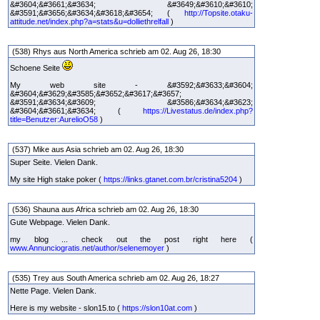
&#3604;&#3661;&#3634; &#3649;&#3610;&#3610;
&#3591;&#3656;&#3634;&#3618;&#3654; (
http://Topsite.otaku-
attitude.net/index.php?a=stats&u=dolliethrelfall
)
(538) Rhys aus North America schrieb am 02. Aug 26, 18:30
Schoene Seite
My web site - &#3592;&#3633;&#3604;
&#3604;&#3629;&#3585;&#3652;&#3617;&#3657;
&#3591;&#3634;&#3609; &#3586;&#3634;&#3623;
&#3604;&#3661;&#3634; (
https://Livestatus.de/index.php?
title=Benutzer:AurelioO58
)
(537) Mike aus Asia schrieb am 02. Aug 26, 18:30
Super Seite. Vielen Dank.
My site High stake poker (
https://links.gtanet.com.br/cristina5204
)
(536) Shauna aus Africa schrieb am 02. Aug 26, 18:30
Gute Webpage. Vielen Dank.
my blog ... check out the post right here (
www.Annunciogratis.net/author/selenemoyer
)
(535) Trey aus South America schrieb am 02. Aug 26, 18:27
Nette Page. Vielen Dank.
Here is my website - slon15.to (
https://slon10at.com
)