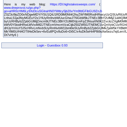
Here is my web blog:
Https://Dl.highstakesweeps.com/
(
www.dneprovoi.ru/go.php?
go=aHR0cHM6Ly9Xd3cuSGlnaHN0YWtlcy5jb20v/Ym9fdGFibGU9ZnJl-
ZSZ3cl9pZD0xNDgwMDY/YSU1QiU1RD0lM0NhK2hyZWYlM0RodHRwcyUzQSUyRiUyR
LnhuLS1ja3NyMGEuY2x1YiUyRmhvbWUucGhwJTNGbW9kJTNEc3BhY2UlMjZ1aWQlM
byUzRHByb2ZpbGUlMjZmcm9tJTNEc3BhY2UlM0VjcmFpZ3NsaXN0K2ZvcitzZXglM0M
bWV0YStodHRwLWVxdWl2JTNEcmVmcmVzaCtjb250ZW50JTNEMCUzQnVybCUzRGh
dHJpYnVuY3J5cHRvLmNvbSUyRmNvbW11bml0eSUyRnByb2ZpbGUlMkZjaW5kYXBldH
MkYlM0U/Hi4OT84eDk5ev+6vEu8PQv8uDo6+Dt5C/x4uDk5eHt4P8t9uXw5ezu7ej/Lerr//Li
Dt7vHy6 )
Login
-
Guestbox 0.93