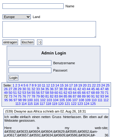
Name
Land
Admin Login
Benutzername
Passwort
Seite:
1
2
3
4
5
6
7
8
9
10
11
12
13
14
15
16
17
18
19
20
21
22
23
24
25
26
27
28
29
30
31
32
33
34
35
36
37
38
39
40
41
42
43
44
45
46
47
48
49
50
51
52
53
54
55
56
57
58
59
60
61
62
63
64
65
66
67
68
69
70
71
72
73
74
75
76
77
78
79
80
81
82
83
84
85
86
87
88
89
90
91
92
93
94
95
96
97
98
99
100
101
102
103
104
105
106
107
108
109
110
111
112
113
114
115
116
117
118
119
120
121
122
123
124
125
(539) Dwayne aus Africa schrieb am 02. Aug 26, 18:31
Ich wollte einfach einen netten Gruss hinterlassen. Bin eben auf die
Websiete gestossen.
Here is my web-site;
&#3592;&#3633;&#3604;&#3604;&#3629;&#3585;&#3652;&am-
p;#3617;&#3657;&#3591;&#3634;&#3609;&#3586;&#3634;&#- 36