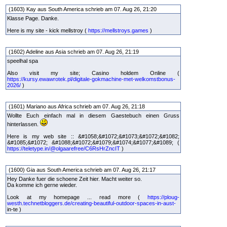
(1603) Kay aus South America schrieb am 07. Aug 26, 21:20
Klasse Page. Danke.
Here is my site - kick mellstroy (
https://mellstroys.games
)
(1602) Adeline aus Asia schrieb am 07. Aug 26, 21:19
speelhal spa
Also visit my site; Casino holdem Online (
https://kursy.ewawrotek.pl/digitale-gokmachine-met-welkomstbonus-
2026/
)
(1601) Mariano aus Africa schrieb am 07. Aug 26, 21:18
Wollte Euch einfach mal in diesem Gaestebuch einen Gruss
hinterlassen.
Here is my web site :: &#1058;&#1072;&#1073;&#1072;&#1082;
&#1085;&#1072; &#1088;&#1072;&#1079;&#1074;&#1077;&#1089; (
https://teletype.in/@olgaarefree/C6RsHrZncIT
)
(1600) Gia aus South America schrieb am 07. Aug 26, 21:17
Hey Danke fuer die schoene Zeit hier. Macht weiter so.
Da komme ich gerne wieder.
Look at my homepage ... read more (
https://ploug-
westh.technetbloggers.de/creating-beautiful-outdoor-spaces-in-aust-
in-te )