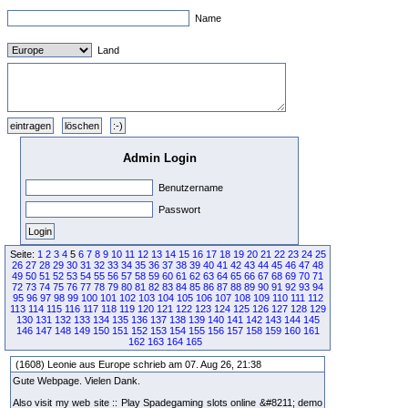
Name
Land
Admin Login
Benutzername
Passwort
Seite:
1
2
3
4
5
6
7
8
9
10
11
12
13
14
15
16
17
18
19
20
21
22
23
24
25
26
27
28
29
30
31
32
33
34
35
36
37
38
39
40
41
42
43
44
45
46
47
48
49
50
51
52
53
54
55
56
57
58
59
60
61
62
63
64
65
66
67
68
69
70
71
72
73
74
75
76
77
78
79
80
81
82
83
84
85
86
87
88
89
90
91
92
93
94
95
96
97
98
99
100
101
102
103
104
105
106
107
108
109
110
111
112
113
114
115
116
117
118
119
120
121
122
123
124
125
126
127
128
129
130
131
132
133
134
135
136
137
138
139
140
141
142
143
144
145
146
147
148
149
150
151
152
153
154
155
156
157
158
159
160
161
162
163
164
165
(1608) Leonie aus Europe schrieb am 07. Aug 26, 21:38
Gute Webpage. Vielen Dank.
Also visit my web site :: Play Spadegaming slots online &#8211; demo