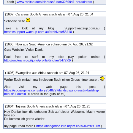
+ cash (
www.rohitab.com/discuss/user/3239941-horacioras/
)
(1607) Cara aus South America schrieb am 07. Aug 26, 21:34
Schoene Seite
Take a look at my blog :: Support.wattsup.com.au (
https://support.wattsup.com.au/archives/53410
)
(1606) Nola aus South America schrieb am 07. Aug 26, 21:32
Gute Website. Vielen Dank.
Feel free to surf to my site play poker online (
http://onolearn.co.il/jono/profile/dinofarr347272/
)
(1605) Evangeline aus Africa schrieb am 07. Aug 26, 21:24
Wollte Euch einfach mal in diesem Buch einen Gruss hinterlassen.
Also visit my web page this post (
https://socialupme.com/story7548727/landscaping-austin-building-
beautiful-outsid-
e-areas-in-the-guts-of-te )
(1604) Taj aus South America schrieb am 07. Aug 26, 21:23
Hey Danke fuer die schoene Zeit auf dieser Webseite. Macht weiter
bitte so.
Da komme ich gerne wieder.
my page: read more (
https://hedgedoc.info.uqam.ca/s/3DlYnH-Tm
)