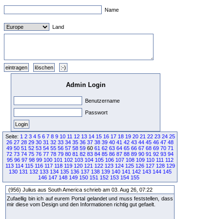
Name
Land
Admin Login
Benutzername
Passwort
Seite:
1
2
3
4
5
6
7
8
9
10
11
12
13
14
15
16
17
18
19
20
21
22
23
24
25
26
27
28
29
30
31
32
33
34
35
36
37
38
39
40
41
42
43
44
45
46
47
48
49
50
51
52
53
54
55
56
57
58
59
60
61
62
63
64
65
66
67
68
69
70
71
72
73
74
75
76
77
78
79
80
81
82
83
84
85
86
87
88
89
90
91
92
93
94
95
96
97
98
99
100
101
102
103
104
105
106
107
108
109
110
111
112
113
114
115
116
117
118
119
120
121
122
123
124
125
126
127
128
129
130
131
132
133
134
135
136
137
138
139
140
141
142
143
144
145
146
147
148
149
150
151
152
153
154
155
(956) Julius aus South America schrieb am 03. Aug 26, 07:22
Zufaellig bin ich auf eurem Portal gelandet und muss feststellen, dass
mir diese vom Design und den Informationen richtig gut gefaelt.