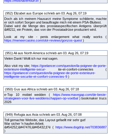
https://moshaverfouri.ir/
)
(952) Elizabet aus Europe schrieb am 03. Aug 26, 07:19
Doch als ich meinem Hausarzt meine Symptome schilderte, machte
er sich sofort Sorgen und beauftragte mich mit einem PSA-Bluttest.
Dabei wird die Menge des prostataspezifischen Antigens überprüft
&#8211; ein Protein, das von der Prostatadrüse produziert wird.
Look at my site - penis enlargement what really works (
https://meneercasino.com/slot-reviews/gonzos-quest
)
(951) Ali aus North America schrieb am 03. Aug 26, 07:19
Vielen Dank! Wollt ich nur mal sagen.
Also visit my site;
https://goelancer.com/question/la-poignee-de-porte-
exterieure-intelligente-secur-
ite-et-confort-connectes (
https://goelancer.com/question/la-poignee-de-porte-exterieure-
intelligente-securite-et-confort-connectes-9
)
(950) Gus aus Africa schrieb am 03. Aug 26, 07:18
e-Top 10 mobiel wedden (
https://www.mavegap.com/de-beste-
strategieen-voor-live-weddenschappen-op-voetbal
) bookmaker trucs
2026
(949) Refugia aus Asia schrieb am 03. Aug 26, 07:08
Toll gemachte Website, das Layout gefaellt mir sehr gut!
War sicher 'n haufen Arbeit.
&#54252;&#47476;&#45432;£³ë (
https://www.dogdrip.net/703836887
)