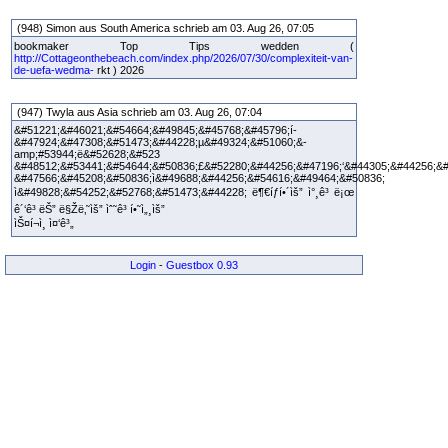
(948) Simon aus South America schrieb am 03. Aug 26, 07:05
bookmaker Top Tips wedden (
http://Cottageonthebeach.com/index.php/2026/07/30/complexiteit-van-
de-uefa-wedma-
rkt ) 2026
(947) Twyla aus Asia schrieb am 03. Aug 26, 07:04
&#51221;&#46021;&#54664;&#49845;&#45768;&#45796;í-
&#47924;&#47308;&#51473;&#44228;µ&#49324;&#51060;&-
amp;#53944;ë&#52628;&#523
&#48512;&#53441;&#54644;&#50836;£&#52280;&#44256;&#47196;‘&#44305;&#44256;&#
&#47566;&#45208;&#50836;ì&#49688;&#44256;&#54616;&#49464;&#50836;
ì&#49828;&#54252;&#52768;&#51473;&#44228; ë¶€íƒí•´ìš” ì°¸ê³ ë¡œ
ê´‘ê³ ëŠ” ë§Žë‚˜ìš” ìˆ˜ê³ í•˜ì„¸ìš”
ìŠ¤í¬ì¸ ì¤‘ê³„
Login
-
Guestbox 0.93