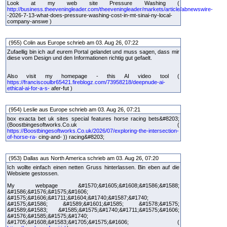
Look at my web site Pressure Washing (
http://business.theeveningleader.com/theeveningleader/markets/article/abnewswire-
-2026-7-13-what-does-pressure-washing-cost-in-mt-sinai-ny-local-
company-answe )
(955) Colin aus Europe schrieb am 03. Aug 26, 07:22
Zufaellig bin ich auf eurem Portal gelandet und muss sagen, dass mir
diese vom Design und den Informationen richtig gut gefaelt.
Also visit my homepage - this AI video tool (
https://franciscoulbr65421.fireblogz.com/73958218/deepnude-ai-
ethical-ai-for-a-s-
afer-fut )
(954) Leslie aus Europe schrieb am 03. Aug 26, 07:21
box exacta bet uk sites special features horse racing bets&#8203;
(Boostbingesoftworks.Co.uk (
https://Boostbingesoftworks.Co.uk/2026/07/exploring-the-intersection-
of-horse-ra-
cing-and- )) racing&#8203;
(953) Dallas aus North America schrieb am 03. Aug 26, 07:20
Ich wollte einfach einen netten Gruss hinterlassen. Bin eben auf die
Websiete gestossen.
My webpage &#1570;&#1605;&#1608;&#1586;&#1588;
&#1586;&#1576;&#1575;&#1606;
&#1575;&#1606;&#1711;&#1604;&#1740;&#1587;&#1740;
&#1575;&#1586; &#1589;&#1601;&#1585; &#1578;&#1575;
&#1589;&#1583; &#1585;&#1575;&#1740;&#1711;&#1575;&#1606;
&#1576;&#1585;&#1575;&#1740;
&#1705;&#1608;&#1583;&#1705;&#1575;&#1606; (