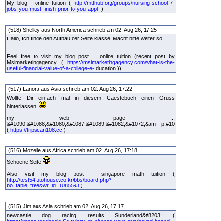
My blog - online tuition (
http://mtthub.org/groups/nursing-school-7-
jobs-you-must-finish-prior-to-you-appl-
)
(518) Shelley aus North America schrieb am 02. Aug 26, 17:25
Hallo, Ich finde den Aufbau der Seite klasse. Macht bitte weiter so.
Feel free to visit my blog post ... online tuition (recent post by
Msimarketingagency (
https://msimarketingagency.com/what-is-the-
useful-financial-value-of-a-college-e-
ducation ))
(517) Lanora aus Asia schrieb am 02. Aug 26, 17:22
Wollte Dir einfach mal in diesem Gaestebuch einen Gruss
hinterlassen.
my web page ...
&#1090;&#1088;&#1080;&#1087;&#1089;&#1082;&#1072;&am- p;#10
(
https://tripscan108.cc
)
(516) Mozelle aus Africa schrieb am 02. Aug 26, 17:18
Schoene Seite
Also visit my blog post - singapore math tuition (
http://test54.utohouse.co.kr/bbs/board.php?
bo_table=free&wr_id=1085593
)
(515) Jim aus Asia schrieb am 02. Aug 26, 17:17
newcastle dog racing results Sunderland&#8203; (
https://masakaschools.Sc.tz/how-to-choose-your-greyhound-based-