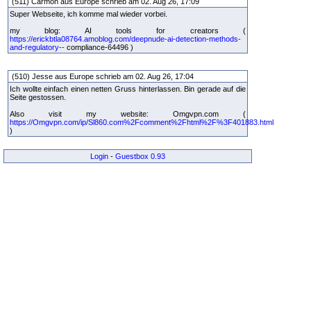
(511) Carmon aus Europe schrieb am 02. Aug 26, 17:09
Super Webseite, ich komme mal wieder vorbei.
my blog: AI tools for creators (
https://erickbtla08764.amoblog.com/deepnude-ai-detection-methods-
and-regulatory--
compliance-64496 )
(510) Jesse aus Europe schrieb am 02. Aug 26, 17:04
Ich wollte einfach einen netten Gruss hinterlassen. Bin gerade auf die
Seite gestossen.
Also visit my website: Omgvpn.com (
https://Omgvpn.com/ip/Sl860.com%2Fcomment%2Fhtml%2F%3F401883.html
)
Login
-
Guestbox 0.93