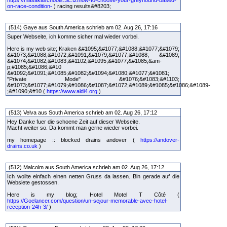
on-race-condition-
) racing results&#8203;
(514) Gaye aus South America schrieb am 02. Aug 26, 17:16
Super Webseite, ich komme sicher mal wieder vorbei.
Here is my web site; Kraken &#1095;&#1077;&#1088;&#1077;&#1079;
&#1073;&#1088;&#1072;&#1091;&#1079;&#1077;&#1088; &#1089;
&#1074;&#1082;&#1083;&#1102;&#1095;&#1077;&#1085;&am-
p;#1085;&#1086;&#10
&#1092;&#1091;&#1085;&#1082;&#1094;&#1080;&#1077;&#1081;
"Private Mode" &#1076;&#1083;&#1103;
&#1073;&#1077;&#1079;&#1086;&#1087;&#1072;&#1089;&#1085;&#1086;&#1089-
;&#1090;&#10 (
https://www.aldi4.org
)
(513) Velva aus South America schrieb am 02. Aug 26, 17:12
Hey Danke fuer die schoene Zeit auf dieser Webseite.
Macht weiter so. Da kommt man gerne wieder vorbei.
my homepage :: blocked drains andover (
https://andover-
drains.co.uk
)
(512) Malcolm aus South America schrieb am 02. Aug 26, 17:12
Ich wollte einfach einen netten Gruss da lassen. Bin gerade auf die
Websiete gestossen.
Here is my blog; Hotel Motel T Côté (
https://Goelancer.com/question/un-sejour-memorable-avec-hotel-
reception-24h-3/
)