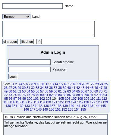
Name
Land
Admin Login
Benutzername
Passwort
Seite:
1
2
3
4
5
6
7
8
9
10
11
12
13
14
15
16
17
18
19
20
21
22
23
24
25
26
27
28
29
30
31
32
33
34
35
36
37
38
39
40
41
42
43
44
45
46
47
48
49
50
51
52
53
54
55
56
57
58
59
60
61
62
63
64
65
66
67
68
69
70
71
72
73
74
75
76
77
78
79
80
81
82
83
84
85
86
87
88
89
90
91
92
93
94
95
96
97
98
99
100
101
102
103
104
105
106
107
108
109
110
111
112
113
114
115
116
117
118
119
120
121
122
123
124
125
126
127
128
129
130
131
132
133
134
135
136
137
138
139
140
141
142
143
144
145
146
147
148
149
150
151
152
153
154
155
(519) Octavio aus North America schrieb am 02. Aug 26, 17:27
Toll gemachte Website, das Layout gefaellt mir echt gut! War sicher ne
menge Aufwand.