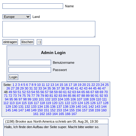
Name
Land
Admin Login
Benutzername
Passwort
Seite:
1
2
3
4
5
6
7
8
9
10
11
12
13
14
15
16
17
18
19
20
21
22
23
24
25
26
27
28
29
30
31
32
33
34
35
36
37
38
39
40
41
42
43
44
45
46
47
48
49
50
51
52
53
54
55
56
57
58
59
60
61
62
63
64
65
66
67
68
69
70
71
72
73
74
75
76
77
78
79
80
81
82
83
84
85
86
87
88
89
90
91
92
93
94
95
96
97
98
99
100
101
102
103
104
105
106
107
108
109
110
111
112
113
114
115
116
117
118
119
120
121
122
123
124
125
126
127
128
129
130
131
132
133
134
135
136
137
138
139
140
141
142
143
144
145
146
147
148
149
150
151
152
153
154
155
156
157
158
159
160
161
162
163
164
165
166
167
(1198) Brooke aus North America schrieb am 05. Aug 26, 19:30
Hallo, Ich finde den Aufbau der Seite super. Macht bitte weiter so.