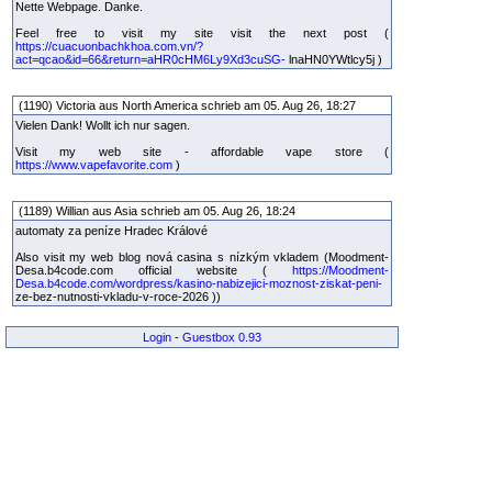
Nette Webpage. Danke.
Feel free to visit my site visit the next post (
https://cuacuonbachkhoa.com.vn/?
act=qcao&id=66&return=aHR0cHM6Ly9Xd3cuSG-
lnaHN0YWtlcy5j )
(1190) Victoria aus North America schrieb am 05. Aug 26, 18:27
Vielen Dank! Wollt ich nur sagen.
Visit my web site - affordable vape store (
https://www.vapefavorite.com
)
(1189) Willian aus Asia schrieb am 05. Aug 26, 18:24
automaty za peníze Hradec Králové
Also visit my web blog nová casina s nízkým vkladem (Moodment-
Desa.b4code.com official website (
https://Moodment-
Desa.b4code.com/wordpress/kasino-nabizejici-moznost-ziskat-peni-
ze-bez-nutnosti-vkladu-v-roce-2026 ))
Login
-
Guestbox 0.93