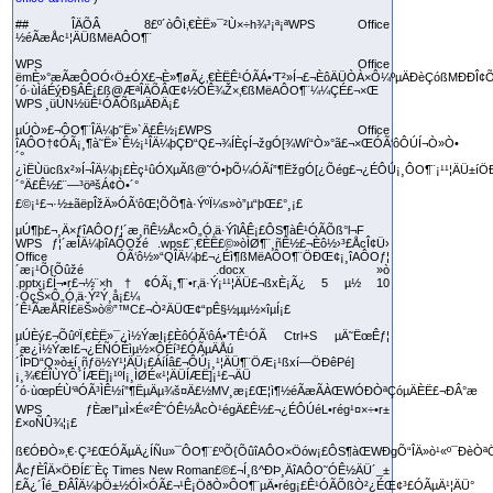
## ÎÄÕÂ 8£º´òÔì‚€ÈË»¯²Ù×÷­h¾³¡ª¡ªWPS Office
½éÃæÅc¹¦ÄÜßMëAÔO¶¨
WPS Office
ëmÈ»°æÃæÔOÓ‹Ö±ÓX£¬È»¶øÃ¿‚€ÈËÊ¹ÓÃÁ•‘T²»Í¬£¬ÈôÄÜÒÀ×Ô¼ºµÄÐèÇóßMÐÐÎ¢
´ó·ùÌáÉýÐ§ÂÊ¡£ß@ÆªÎÄÕÂŒ¢½ÒÊ¾Ž×‚€ßMëAÔO¶¨¼¼ÇÉ£¬×Œ
WPS ¸üÙN½üÊ¹ÓÃÕßµÄÐÄ¡£
µÚÒ»£¬ÔO¶¨ÎÄ¼þ˜Ë»`Ä£Ê½¡£WPS Office
îAÔO†¢ÓÃ¡¸¶à˜Ë»`Ê½¡¹ÎÄ¼þÇÐ“Q£¬¾ÍÈçÍ¬žgÓ[¾Wí“Ò»°ã£¬×ŒÓÃ‘ôÔÚÍ¬Ò»Ò•
´°
¿ìËÙücßx²»Í¬ÎÄ¼þ¡£Èç¹ûÓXµÃß@˜Ó•þÕ¼ÓÃí”¶ËžgÓ[¿Õég£¬¿ÉÔÚ¡¸ÔO¶¨¡¹¹¦ÄÜ±íÖ
´°Ä£Ê½£¨—³öªšÁ¢Ò•´°
£©¡¹£¬·½±ãëpÎžÄ»ÓÃ‘ôŒ¦ÕÕ¶à·ÝºÏ¼s»ò”µ“þŒ£°¸¡£
µÚ¶þ£¬¸Ä×ƒîAÔOƒ¦´æ¸ñÊ½Åc×Ô„Ó‚ä·ÝîlÂÊ¡£ÔS¶àÊ¹ÓÃÕß°l¬F
WPS ƒ¦´æÎÄ¼þîAÔOžé .wps£¨‚€ÈË£©»òÌØ¶¨¸ñÊ½£¬Èô½›³£ÅcÎ¢Ü›
Office ÓÃ‘ô½»“QÎÄ¼þ£¬¿Éì¶ßMëAÔO¶¨ÖÐŒ¢¡¸îAÔOƒ¦
´æ¡¹Õ{Õûžé .docx »ò
.pptx¡£Í¬•r£¬½¨×h†¢ÓÃ¡¸¶¨•r‚ä·Ý¡¹¹¦ÄÜ£¬ßxÈ¡Ã¿ 5 µ½ 10
·ÖçŠ×Ô„Ó‚ä·Ý²Ý¸å¡£¼
´Ê¹ÃæÅRÍ£ëŠ»ò®”™C£¬Ò²ÄÜŒ¢“pÊ§½µµ½×îµÍ¡£
µÚÈý£¬ÕûºÏ‚€ÈË»¯¿ì½ÝæI¡£ÈôÓÃ‘ôÁ•‘TÊ¹ÓÃ Ctrl+S µÄ˜ËœÊƒ¦
´æ¿ì½ÝæI£¬¿ÉÑÓÉìµ½×ÔÉí³£ÓÃµÄÅú
´ÎÞD“Q»ò±í¸ñƒö½Y¹¦ÄÜ¡£ÁíÍâ£¬ÔÚ¡¸¹¦ÄÜ¶¨ÖÆ¡¹ßxí—ÖÐêPé]
¡¸¾€ÉÏÙYÔ´ÍÆË]¡¹ºÍ¡¸ÌØÉ«¹¦ÄÜÍÆË]¡¹£¬ÄÜ
´ó·ùœpÉÙ‘ªÓÃ³ÌÊ½í”¶ËµÄµ¾š¤Ä£½MV¸æ¡£Œ¦ì¶½éÃæÃÀŒWÓÐÒªÇóµÄÈË£¬ÐÂ°æ
WPS ƒÈæI”µÌ×É«²Ê˜ÓÊ½ÅcÒ¹égÄ£Ê½£¬¿ÉÔÚéL•rég¹¤×÷•r±
£×oÑÛ¾¦¡£
ß€ÓÐÒ»‚€·Ç³£ŒÓÃµÄ¿ÍÑu»¯ÔO¶¨£ºÕ{ÕûîAÔO×Öów¡£ÔS¶àŒWÐgÕ“ÎÄ»ò¹«º¯ÐèÒªÖ¸
ÅcƒÈÎÄ×ÖÐÍ£¨Èç Times New Roman£©£¬Í¸ß^ÐÞ¸ÄîAÔO˜ÓÊ½ÄÜ´_±
£Ã¿´Îé_ÐÂÎÄ¼þÖ±½ÓÌ×ÓÃ£¬¹Ê¡ÖðÒ»ÔO¶¨µÄ•rég¡£Ê¹ÓÃÕßÒ²¿ÉŒ¢³£ÓÃµÄ¹¦ÄÜ°