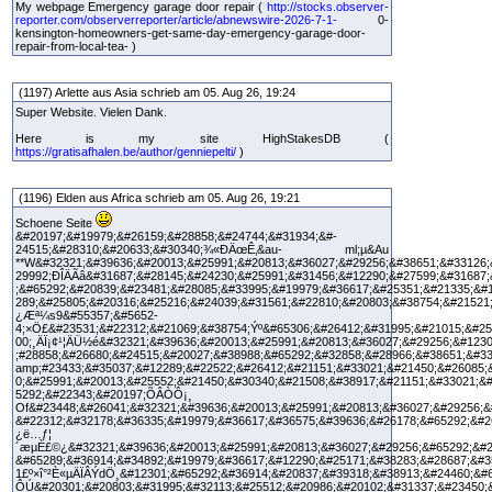
My webpage Emergency garage door repair (
http://stocks.observer-
reporter.com/observerreporter/article/abnewswire-2026-7-1-
0-
kensington-homeowners-get-same-day-emergency-garage-door-
repair-from-local-tea- )
(1197) Arlette aus Asia schrieb am 05. Aug 26, 19:24
Super Website. Vielen Dank.
Here is my site HighStakesDB (
https://gratisafhalen.be/author/genniepelti/
)
(1196) Elden aus Africa schrieb am 05. Aug 26, 19:21
Schoene Seite
&#20197;&#19979;&#26159;&#28858;&#24744;&#31934;&#-
24515;&#28310;&#20633;&#30340;¾«ÐÄœÊ‚&au- ml;µ&Au
**W&#32321;&#39636;&#20013;&#25991;&#20813;&#36027;&#29256;&#38651;&#33126;
29992;ÐÎÄÃâ&#31687;&#28145;&#24230;&#25991;&#31456;&#12290;&#27599;&#31687;
;&#65292;&#20839;&#23481;&#28085;&#33995;&#19979;&#36617;&#25351;&#21335;&#
289;&#25805;&#20316;&#25216;&#24039;&#31561;&#22810;&#20803;&#38754;&#21521
¿Æª¼s9&#55357;&#5652-
4;×Ö£&#23531;&#22312;&#21069;&#38754;Ýº&#65306;&#26412;&#31995;&#21015;&#25
00;¸ÄÏ¡¢¹¦ÄÜ½é&#32321;&#39636;&#20013;&#25991;&#20813;&#36027;&#29256;&#1230
;#28858;&#26680;&#24515;&#20027;&#38988;&#65292;&#32858;&#28966;&#38651;&#3
amp;#23433;&#35037;&#12289;&#22522;&#26412;&#21151;&#33021;&#21450;&#26085;
0;&#25991;&#20013;&#25552;&#21450;&#30340;&#21508;&#38917;&#21151;&#33021;&
5292;&#22343;&#20197;ÕÂÒÔ¡¸
Of&#23448;&#26041;&#32321;&#39636;&#20013;&#25991;&#20813;&#36027;&#29256;&
&#22312;&#32178;&#36335;&#19979;&#36617;&#36575;&#39636;&#26178;&#65292;&#2
¿ë…ƒ¦
´æµÈ£©¿&#32321;&#39636;&#20013;&#25991;&#20813;&#36027;&#29256;&#65292;&#26
&#65289;&#36914;&#34892;&#19979;&#36617;&#12290;&#25171;&#38283;&#28687;&#3
1£º×î°²È«µÄÏÂÝdÖ¸&#12301;&#65292;&#36914;&#20837;&#39318;&#38913;&#24460;&#
ÔÚ&#20301;&#20803;&#31995;&#32113;&#25512;&#20986;&#20102;&#31337;&#23450;&