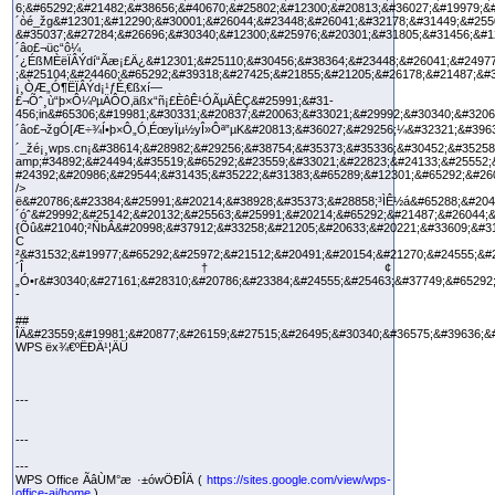
6;&#65292;&#21482;&#38656;&#40670;&#25802;&#12300;&#20813;&#36027;&#19979;&
´òé_žg&#12301;&#12290;&#30001;&#26044;&#23448;&#26041;&#32178;&#31449;&#255
&#35037;&#27284;&#26696;&#30340;&#12300;&#25976;&#20301;&#31805;&#31456;&#1
´âo£¬üc“ô¼
´¿ÉßMÈëÏÂÝdí“Ãæ¡£Ä¿&#12301;&#25110;&#30456;&#38364;&#23448;&#26041;&#24977;
;&#25104;&#24460;&#65292;&#39318;&#27425;&#21855;&#21205;&#26178;&#21487;&#
¡¸ÒÆ„Ó¶ËÏÂÝd¡¹ƒÉ‚€ßxí—
£¬Õˆ¸ù“þ×Ô¼ºµÄÔO‚äßx“ñ¡£ÈôÊ¹ÓÃµÄÊÇ&#25991;&#31-
456;in&#65306;&#19981;&#30331;&#20837;&#20063;&#33021;&#29992;&#30340;&#3206
´âo£¬žgÓ[Æ÷¾Í•þ×Ô„Ó‚ÉœyÏµ½yÎ»Ôª”µK&#20813;&#36027;&#29256;¼&#32321;&#3963
´_žé¡¸wps.cn¡&#38614;&#28982;&#29256;&#38754;&#35373;&#35336;&#30452;&#3525
amp;#34892;&#24494;&#35519;&#65292;&#23559;&#33021;&#22823;&#24133;&#25552;
#24392;&#20986;&#29544;&#31435;&#35222;&#31383;&#65289;&#12301;&#65292;&#26
/>
ë&#20786;&#23384;&#25991;&#20214;&#38928;&#35373;&#28858;³ÌÊ½á&#65288;&#20
´óˆ&#29992;&#25142;&#20132;&#25563;&#25991;&#20214;&#65292;&#21487;&#26044;
{Õû&#21040;²ÑbÂ&#20998;&#37912;&#33258;&#21205;&#20633;&#20221;&#33609;&#31
C
²&#31532;&#19977;&#65292;&#25972;&#21512;&#20491;&#20154;&#21270;&#24555;&#
´Î†¢
„Ó•r&#30340;&#27161;&#28310;&#20786;&#23384;&#24555;&#25463;&#37749;&#65292
-
##
ÎÄ&#23559;&#19981;&#20877;&#26159;&#27515;&#26495;&#30340;&#36575;&#39636;&
WPS ëx¾€ºËÐÄ¹¦ÄÜ
---
---
---
WPS Office ÃâÙM°æ ·±ówÖÐÎÄ (
https://sites.google.com/view/wps-
office-ai/home
)