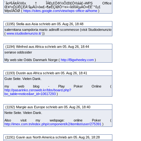
´âoªšÁ¢À­³ößx†ÎÁÐ¡£Öð²½Õ{Ð£Ö®áá£¬WPS Office
Œ¢²»ÔÙÊÇËÀ°åµÄÜ›ów£¬¶øÊÇÍØÕ¹¹¤×÷ÏëÏñÁ¦µÄÒ»ÉÈ´°‘ô¡£
WpsÏÂÔØ (
https://sites.google.com/view/wps-office-ai/home
)
(1195) Stella aus Asia schrieb am 05. Aug 26, 18:48
salernitana sampdoria mario adinolfi scommesse (visit Studiodenunzio
(
www.studiodenunzio.it/
))
(1194) Winfred aus Africa schrieb am 05. Aug 26, 18:44
seriøse oddssider
My web site Odds Danmark Norge (
http://Bigwheeley.com
)
(1193) Dustin aus Africa schrieb am 05. Aug 26, 18:41
Gute Seite. Vielen Dank.
my web blog - Play Poker Online (
http://pasarinko.zeroweb.kr/bbs/board.php?
bo_table=notice&wr_id=10617293
)
(1192) Margie aus Europe schrieb am 05. Aug 26, 18:40
Nette Seite. Vielen Dank.
Also visit my webpage: online Poker (
http://imex.com.tn/index.php/component/k2/itemlist/user/275391
)
(1191) Gavin aus North America schrieb am 05. Aug 26, 18:28