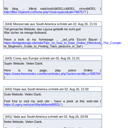
My blog ... kliknij nadchodz&#261;c&#261; stron&#281; (
http://Bbs.51pinzhi.cn/home.php?mod=space&uid=7687577
)
(644) Monserrate aus South America schrieb am 02. Aug 26, 21:01
Toll gemachte Website, das Layout gefaellt mir echt gut!
War sicher ne menge Aufwand.
Have a look at my homepage ... _anl_urfa Escort Bayan (
https://bridgedesign.site/wiki/Tips_on_how_to_Date_Online_Effectively_The_Comple-
te_Beginners_Guide_to_Finding_Take_pleasure_in_Saf )
(643) Corey aus Europe schrieb am 02. Aug 26, 21:01
Super Website. Vielen Dank.
Here is my page; play poker Online (
https://www.theunwoke.com/forum/index.php?action=profile;u=585764
)
(642) Hope aus South America schrieb am 02. Aug 26, 21:00
Gute Website. Vielen Dank.
Feel free to visit my web site - have a peek at this web-site (
https://Logixy.net/user/MarlaMaxie88911/
)
(641) Vada aus South America schrieb am 02. Aug 26, 20:59
Nette Website. Vielen Dank.