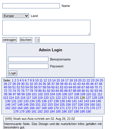
Name
Land
Admin Login
Benutzername
Passwort
Seite:
1
2
3
4
5
6
7
8
9
10
11
12
13
14
15
16
17
18
19
20
21
22
23
24
25
26
27
28
29
30
31
32
33
34
35
36
37
38
39
40
41
42
43
44
45
46
47
48
49
50
51
52
53
54
55
56
57
58
59
60
61
62
63
64
65
66
67
68
69
70
71
72
73
74
75
76
77
78
79
80
81
82
83
84
85
86
87
88
89
90
91
92
93
94
95
96
97
98
99
100
101
102
103
104
105
106
107
108
109
110
111
112
113
114
115
116
117
118
119
120
121
122
123
124
125
126
127
128
129
130
131
132
133
134
135
136
137
138
139
140
141
142
143
144
145
146
147
148
149
150
151
152
153
154
155
156
157
158
159
160
161
162
163
164
165
166
167
168
169
170
171
172
173
174
175
176
177
178
179
180
181
182
183
184
185
186
187
188
189
190
(645) Noah aus Asia schrieb am 02. Aug 26, 21:02
Interessante Seite. Das Design und die nuetzlichen Infos gefallen mir
besonders gut.