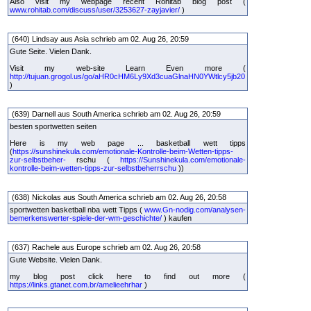
Also visit my webpage recent Rohitab blog post (
www.rohitab.com/discuss/user/3253627-zayjavier/
)
(640) Lindsay aus Asia schrieb am 02. Aug 26, 20:59
Gute Seite. Vielen Dank.
Visit my web-site Learn Even more (
http://tujuan.grogol.us/go/aHR0cHM6Ly9Xd3cuaGlnaHN0YWtlcy5jb20
)
(639) Darnell aus South America schrieb am 02. Aug 26, 20:59
besten sportwetten seiten
Here is my web page ... basketball wett tipps
(
https://sunshinekula.com/emotionale-Kontrolle-beim-Wetten-tipps-
zur-selbstbeher-
rschu (
https://Sunshinekula.com/emotionale-
kontrolle-beim-wetten-tipps-zur-selbstbeherrschu
))
(638) Nickolas aus South America schrieb am 02. Aug 26, 20:58
sportwetten basketball nba wett Tipps (
www.Gn-nodig.com/analysen-
bemerkenswerter-spiele-der-wm-geschichte/
) kaufen
(637) Rachele aus Europe schrieb am 02. Aug 26, 20:58
Gute Website. Vielen Dank.
my blog post click here to find out more (
https://links.gtanet.com.br/amelieehrhar
)