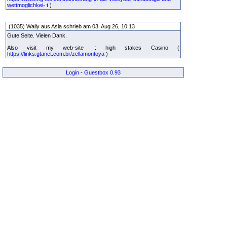
wettmoglichkei-
t )
(1035) Wally aus Asia schrieb am 03. Aug 26, 10:13
Gute Seite. Vielen Dank.
Also visit my web-site :: high stakes Casino (
https://links.gtanet.com.br/zellamontoya
)
Login
-
Guestbox 0.93