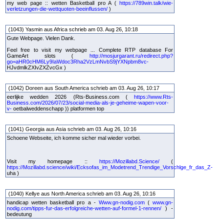
my web page :: wetten Basketball pro A (
https://789win.talk/wie-
verletzungen-die-wettquoten-beeinflussen/
)
(1043) Yasmin aus Africa schrieb am 03. Aug 26, 10:18
Gute Webpage. Vielen Dank.
Feel free to visit my webpage ... Complete RTP database For
GameArt slots (
http://mosjurgarant.ru/redirect.php?
go=aHR0cHM6Ly9IaWdoc3Rha2VzLmNvbS9jYXNpbm8vc-
HJvdmlkZXIvZXZvcGx )
(1042) Doreen aus South America schrieb am 03. Aug 26, 10:17
eerlijke wedden 2026 (Rts-Business.com (
https://www.Rts-
Business.com/2026/07/23/social-media-als-je-geheime-wapen-voor-
v-
oetbalweddenschapp )) platformen top
(1041) Georgia aus Asia schrieb am 03. Aug 26, 10:16
Schoene Webseite, ich komme sicher mal wieder vorbei.
Visit my homepage ::
https://Mozillabd.Science/
(
https://Mozillabd.science/wiki/Ecksofas_im_Modetrend_Trendige_Vorschlge_fr_das_Z-
uha )
(1040) Kellye aus North America schrieb am 03. Aug 26, 10:16
handicap wetten basketball pro a -
Www.gn-nodig.com
(
www.gn-
nodig.com/tipps-fur-das-erfolgreiche-wetten-auf-formel-1-rennen/
) -
bedeutung