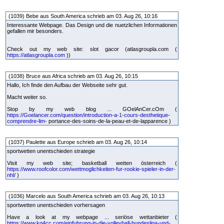
(1039) Bebe aus South America schrieb am 03. Aug 26, 10:16
Interessante Webpage. Das Design und die nuetzlichen Informationen
gefallen mir besonders.
Check out my web site: slot gacor (atlasgroupla.com (
https://atlasgroupla.com
))
(1038) Bruce aus Africa schrieb am 03. Aug 26, 10:15
Hallo, Ich finde den Aufbau der Webseite sehr gut.
Macht weiter so.
Stop by my web blog ... GOelAnCer.cOm (
https://Goelancer.com/question/introduction-a-1-cours-desthetique-
comprendre-lim-
portance-des-soins-de-la-peau-et-de-lapparence )
(1037) Paulette aus Europe schrieb am 03. Aug 26, 10:14
sportwetten unentschieden strategie
Visit my web site; basketball wetten österreich (
https://www.roofcolor.com/wettmoglichkeiten-fur-rookie-spieler-in-der-
nhl/
)
(1036) Marcelo aus South America schrieb am 03. Aug 26, 10:13
sportwetten unentschieden vorhersagen
Have a look at my webpage ... seriöse wettanbieter (
https://www.kg4cc.com/einfuhrung-in-die-volleyball-bundesliga-und-