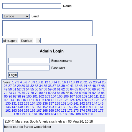
Name
Land
Admin Login
Benutzername
Passwort
Seite:
1
2
3
4
5
6
7
8
9
10
11
12
13
14
15
16
17
18
19
20
21
22
23
24
25
26
27
28
29
30
31
32
33
34
35
36
37
38
39
40
41
42
43
44
45
46
47
48
49
50
51
52
53
54
55
56
57
58
59
60
61
62
63
64
65
66
67
68
69
70
71
72
73
74
75
76
77
78
79
80
81
82
83
84
85
86
87
88
89
90
91
92
93
94
95
96
97
98
99
100
101
102
103
104
105
106
107
108
109
110
111
112
113
114
115
116
117
118
119
120
121
122
123
124
125
126
127
128
129
130
131
132
133
134
135
136
137
138
139
140
141
142
143
144
145
146
147
148
149
150
151
152
153
154
155
156
157
158
159
160
161
162
163
164
165
166
167
168
169
170
171
172
173
174
175
176
177
178
179
180
181
182
183
184
185
186
187
188
189
190
(1044) Marc aus South America schrieb am 03. Aug 26, 10:18
beste tour de france wettanbieter