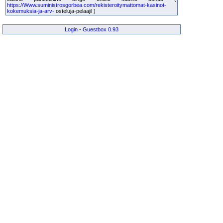
https://Www.suministrosgorbea.com/rekisteroitymattomat-kasinot-
kokemuksia-ja-arv-
osteluja-pelaajil )
Login
-
Guestbox 0.93