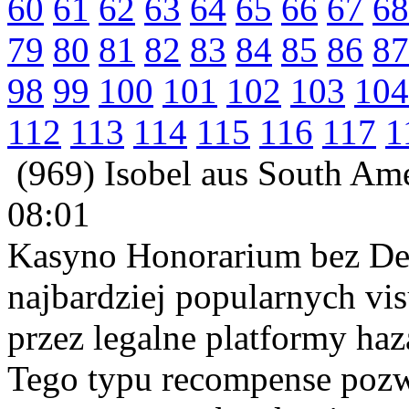
60
61
62
63
64
65
66
67
68
79
80
81
82
83
84
85
86
87
98
99
100
101
102
103
104
112
113
114
115
116
117
1
(969) Isobel aus South Ame
08:01
Kasyno Honorarium bez Depo
najbardziej popularnych vi
przez legalne platformy ha
Tego typu recompense po