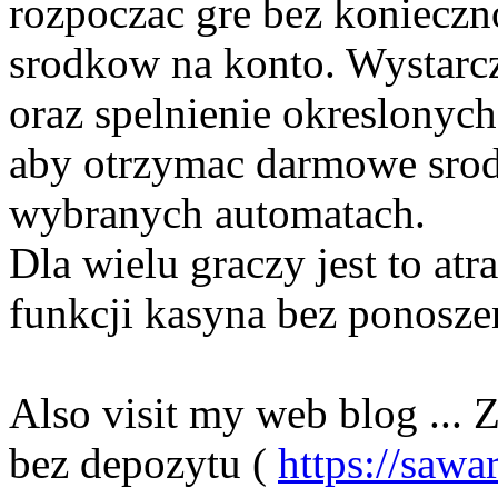
rozpoczac gre bez konieczn
srodkow na konto. Wystarcz
oraz spelnienie okreslony
aby otrzymac darmowe srod
wybranych automatach.
Dla wielu graczy jest to a
funkcji kasyna bez ponosz
Also visit my web blog ...
bez depozytu (
https://sawar