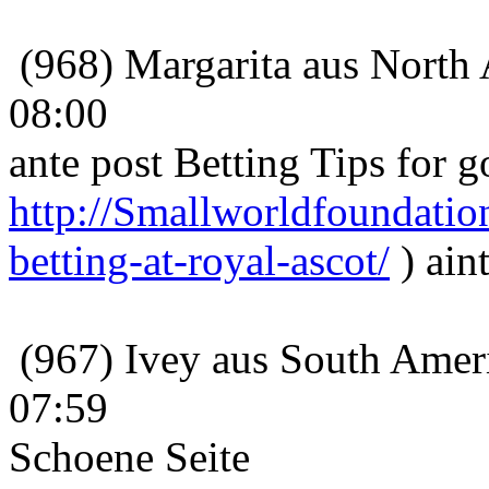
(968) Margarita aus North 
08:00
ante post Betting Tips for
http://Smallworldfoundation
betting-at-royal-ascot/
) ain
(967) Ivey aus South Ameri
07:59
Schoene Seite