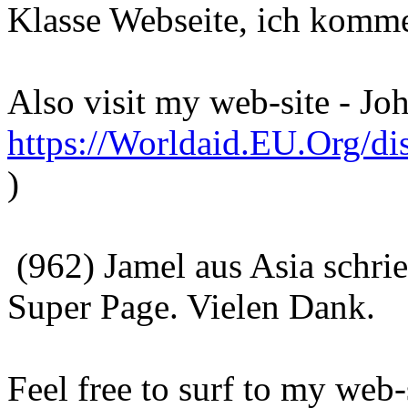
Klasse Webseite, ich komme
Also visit my web-site - Jo
https://Worldaid.EU.Org/di
)
(962) Jamel aus Asia schri
Super Page. Vielen Dank.
Feel free to surf to my web-s