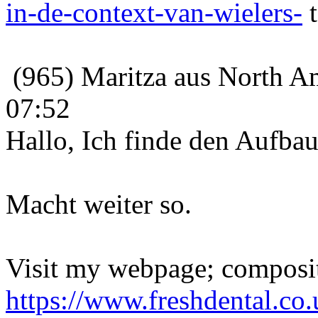
in-de-context-van-wielers-
t
(965) Maritza aus North Am
07:52
Hallo, Ich finde den Aufbau
Macht weiter so.
Visit my webpage; composi
https://www.freshdental.co.