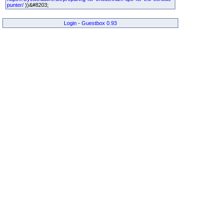
punter/
))&#8203;
Login
-
Guestbox 0.93