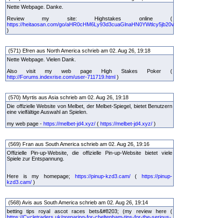
Nette Webpage. Danke.
Review my site: Highstakes online (
https://heitaosan.com/go/aHR0cHM6Ly93d3cuaGlnaHN0YWtlcy5jb20v
)
(571) Efren aus North America schrieb am 02. Aug 26, 19:18
Nette Webpage. Vielen Dank.
Also visit my web page High Stakes Poker (
http://Forums.indexrise.com/user-711719.html
)
(570) Myrtis aus Asia schrieb am 02. Aug 26, 19:18
Die offizielle Website von Melbet, der Melbet-Spiegel, bietet Benutzern
eine vielfältige Auswahl an Spielen.
my web page -
https://melbet-jd4.xyz/
(
https://melbet-jd4.xyz/
)
(569) Fran aus South America schrieb am 02. Aug 26, 19:16
Offizielle Pin-up-Website, die offizielle Pin-up-Website bietet viele
Spiele zur Entspannung.
Here is my homepage;
https://pinup-kzd3.cam/
(
https://pinup-
kzd3.cam/
)
(568) Avis aus South America schrieb am 02. Aug 26, 19:14
betting tips royal ascot races bets&#8203; (my review here (
https://Cycletraders.uk/preparing-for-cheltenham-tips-for-the-serious-