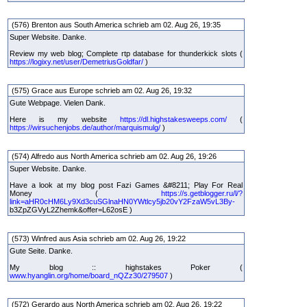
(576) Brenton aus South America schrieb am 02. Aug 26, 19:35
Super Website. Danke.
Review my web blog; Complete rtp database for thunderkick slots (
https://logixy.net/user/DemetriusGoldfar/
)
(575) Grace aus Europe schrieb am 02. Aug 26, 19:32
Gute Webpage. Vielen Dank.
Here is my website
https://dl.highstakesweeps.com/
(
https://wirsuchenjobs.de/author/marquismulg/
)
(574) Alfredo aus North America schrieb am 02. Aug 26, 19:26
Super Website. Danke.
Have a look at my blog post Fazi Games &#8211; Play For Real
Money (
https://s.getblogger.ru/l/?
link=aHR0cHM6Ly9Xd3cuSGlnaHN0YWtlcy5jb20vY2FzaW5vL3By-
b3ZpZGVyL2Zhemk&offer=L62osE )
(573) Winfred aus Asia schrieb am 02. Aug 26, 19:22
Gute Seite. Danke.
My blog :: highstakes Poker (
www.hyanglin.org/home/board_nQZz30/279507
)
(572) Gerardo aus North America schrieb am 02. Aug 26, 19:22