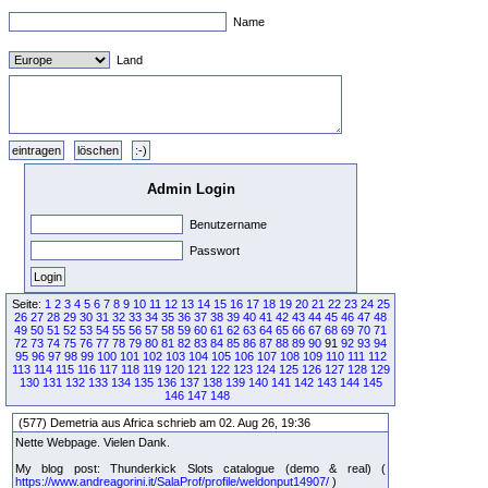
Name
Land
Admin Login
Benutzername
Passwort
Seite:
1
2
3
4
5
6
7
8
9
10
11
12
13
14
15
16
17
18
19
20
21
22
23
24
25
26
27
28
29
30
31
32
33
34
35
36
37
38
39
40
41
42
43
44
45
46
47
48
49
50
51
52
53
54
55
56
57
58
59
60
61
62
63
64
65
66
67
68
69
70
71
72
73
74
75
76
77
78
79
80
81
82
83
84
85
86
87
88
89
90
91
92
93
94
95
96
97
98
99
100
101
102
103
104
105
106
107
108
109
110
111
112
113
114
115
116
117
118
119
120
121
122
123
124
125
126
127
128
129
130
131
132
133
134
135
136
137
138
139
140
141
142
143
144
145
146
147
148
(577) Demetria aus Africa schrieb am 02. Aug 26, 19:36
Nette Webpage. Vielen Dank.
My blog post: Thunderkick Slots catalogue (demo & real) (
https://www.andreagorini.it/SalaProf/profile/weldonput14907/
)